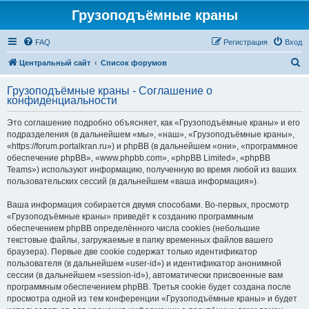
Грузоподъёмные краны
FAQ
Регистрация
Вход
П
Центральный сайт
Список форумов
о
Грузоподъёмные краны - Соглашение о
и
конфиденциальности
с
Это соглашение подробно объясняет, как «Грузоподъёмные краны» и его
к
подразделения (в дальнейшем «мы», «наш», «Грузоподъёмные краны»,
«https://forum.portalkran.ru») и phpBB (в дальнейшем «они», «программное
обеспечение phpBB», «www.phpbb.com», «phpBB Limited», «phpBB
Teams») используют информацию, полученную во время любой из ваших
пользовательских сессий (в дальнейшем «ваша информация»).
Ваша информация собирается двумя способами. Во-первых, просмотр
«Грузоподъёмные краны» приведёт к созданию программным
обеспечением phpBB определённого числа cookies (небольшие
текстовые файлы, загружаемые в папку временных файлов вашего
браузера). Первые две cookie содержат только идентификатор
пользователя (в дальнейшем «user-id») и идентификатор анонимной
сессии (в дальнейшем «session-id»), автоматически присвоенные вам
программным обеспечением phpBB. Третья cookie будет создана после
просмотра одной из тем конференции «Грузоподъёмные краны» и будет