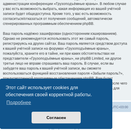
администрации конференции «Грузоподъёмные краны». В любом случае
у вас есть возможность выбрать, какая информация из вашей учётной
записи будет общедоступна. Кроме того, у вас есть возможность
согласиться/отказаться от получения сообщений, автоматически
сгенерированных программным обеспечением phpBB.
Ваш пароль надёжно зашифрован (односторонним хэшированием).
Однако не рекомендуется использовать этот же самый пароль,
регистрируясь на других сайтах. Ваш пароль является средством доступа
к вашей учётной записи на форумах «Грузоподъёмные краны»,
пожалуйста, храните его в тайне, ни при каких обстоятельствах ни
представители «Грузоподъёмные краны», ни phpBB Limited, ни другое
третье лицо не вправе спрашивать ваш пароль. В случае, если вы
забудете ваш пароль к вашей учётной записи, вы сможете
воспользоваться функцией восстановления пароля «Забыли пароль?»,
предусмотренной программным обеспечением phpBB. Вам будет
необходимо ввести ваше имя пользователя и ваш адрес email, после чего
Этот сайт использует cookies для
программное обеспечение phpBB сгенерирует вам новый пароль для
вашей учётной записи.
обеспечения своей корректной работы.
Подробнее
Центральный сайт
Список форумов
Часовой пояс:
UTC+03:00
Согласен
Создано на основе
phpBB
® Forum Software © phpBB Limited
Русская поддержка phpBB
Конфиденциальность
|
Правила