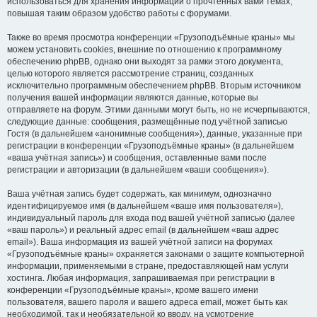
использоваться для хранения информации о прочтённых вами темах,
повышая таким образом удобство работы с форумами.
Также во время просмотра конференции «Грузоподъёмные краны» мы
можем установить cookies, внешние по отношению к программному
обеспечению phpBB, однако они выходят за рамки этого документа,
целью которого является рассмотрение страниц, созданных
исключительно программным обеспечением phpBB. Вторым источником
получения вашей информации являются данные, которые вы
отправляете на форум. Этими данными могут быть, но не исчерпываются,
следующие данные: сообщения, размещённые под учётной записью
Гостя (в дальнейшем «анонимные сообщения»), данные, указанные при
регистрации в конференции «Грузоподъёмные краны» (в дальнейшем
«ваша учётная запись») и сообщения, оставленные вами после
регистрации и авторизации (в дальнейшем «ваши сообщения»).
Ваша учётная запись будет содержать, как минимум, однозначно
идентифицируемое имя (в дальнейшем «ваше имя пользователя»),
индивидуальный пароль для входа под вашей учётной записью (далее
«ваш пароль») и реальный адрес email (в дальнейшем «ваш адрес
email»). Ваша информация из вашей учётной записи на форумах
«Грузоподъёмные краны» охраняется законами о защите компьютерной
информации, применяемыми в стране, предоставляющей нам услуги
хостинга. Любая информация, запрашиваемая при регистрации в
конференции «Грузоподъёмные краны», кроме вашего имени
пользователя, вашего пароля и вашего адреса email, может быть как
необходимой, так и необязательной ко вводу, на усмотрение