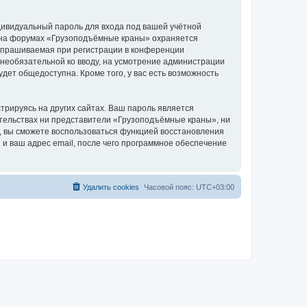
дивидуальный пароль для входа под вашей учётной
и на форумах «Грузоподъёмные краны» охраняется
апрашиваемая при регистрации в конференции
 необязательной ко вводу, на усмотрение администрации
дет общедоступна. Кроме того, у вас есть возможность
рируясь на других сайтах. Ваш пароль является
оятельствах ни представители «Грузоподъёмные краны», ни
си, вы сможете воспользоваться функцией восстановления
 ваш адрес email, после чего программное обеспечение
Удалить cookies
Часовой пояс:
UTC+03:00