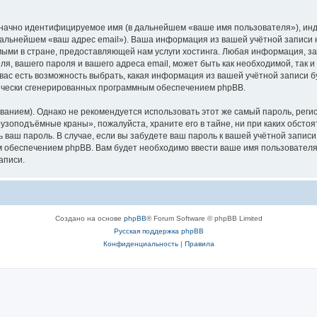
означно идентифицируемое имя (в дальнейшем «ваше имя пользователя»), ин
в дальнейшем «ваш адрес email»). Ваша информация из вашей учётной запис
ыми в стране, предоставляющей нам услуги хостинга. Любая информация, з
, вашего пароля и вашего адреса email, может быть как необходимой, так и
ас есть возможность выбрать, какая информация из вашей учётной записи бу
тически сгенерированных программным обеспечением phpBB.
ием). Однако не рекомендуется использовать этот же самый пароль, регист
рузоподъёмные краны», пожалуйста, храните его в тайне, ни при каких обст
ть ваш пароль. В случае, если вы забудете ваш пароль к вашей учётной запи
обеспечением phpBB. Вам будет необходимо ввести ваше имя пользователя и
аписи.
Создано на основе
phpBB
® Forum Software © phpBB Limited
Русская поддержка phpBB
Конфиденциальность
|
Правила