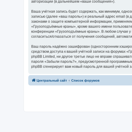
авторизации (в дальнейшем «ваши сообщения»).
Ваша учётная запись будет содержать, как минимум, одн
записью (далее «ваш пароль») и реальный адрес email (
законами о защите компьютерной информации, применяем
«Грузоподъёмные краны», кроме вашего имени пользователя
конференции «Грузоподъёмные краны». В любом случае у в
согласиться/отказаться от получения сообщений, автома
Ваш пароль надёжно зашифрован (односторонним хэширован
средством доступа к вашей учётной записи на форумах «Г
phpBB Limited, ни другое третье лицо не вправе спрашива
пароля «Забыли пароль?», предусмотренной программным 
phpBB сгенерирует вам новый пароль для вашей учётной з
Центральный сайт
Список форумов