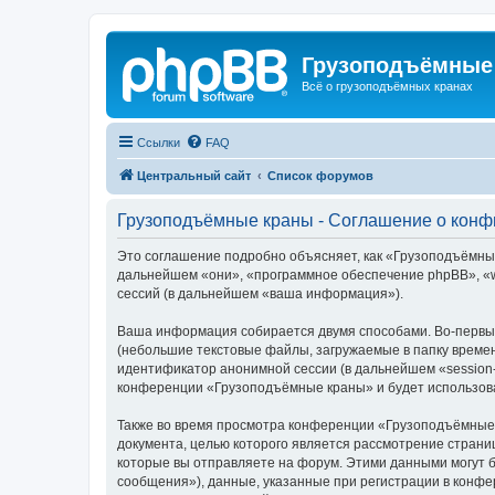
Грузоподъёмные
Всё о грузоподъёмных кранах
Ссылки
FAQ
Центральный сайт
Список форумов
Грузоподъёмные краны - Соглашение о кон
Это соглашение подробно объясняет, как «Грузоподъёмные 
дальнейшем «они», «программное обеспечение phpBB», «w
сессий (в дальнейшем «ваша информация»).
Ваша информация собирается двумя способами. Во-первы
(небольшие текстовые файлы, загружаемые в папку времен
идентификатор анонимной сессии (в дальнейшем «session-
конференции «Грузоподъёмные краны» и будет использова
Также во время просмотра конференции «Грузоподъёмные 
документа, целью которого является рассмотрение стран
которые вы отправляете на форум. Этими данными могут 
сообщения»), данные, указанные при регистрации в конф