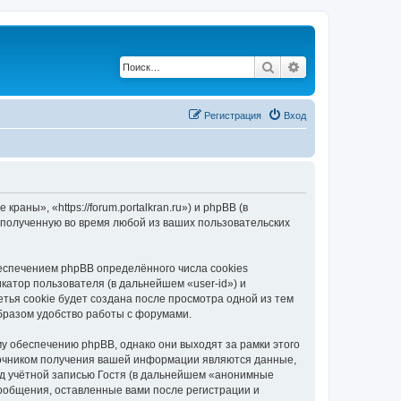
Поиск
Расширенный по
Регистрация
Вход
ны», «https://forum.portalkran.ru») и phpBB (в
полученную во время любой из ваших пользовательских
спечением phpBB определённого числа cookies
атор пользователя (в дальнейшем «user-id») и
тья cookie будет создана после просмотра одной из тем
бразом удобство работы с форумами.
 обеспечению phpBB, однако они выходят за рамки этого
точником получения вашей информации являются данные,
д учётной записью Гостя (в дальнейшем «анонимные
ообщения, оставленные вами после регистрации и