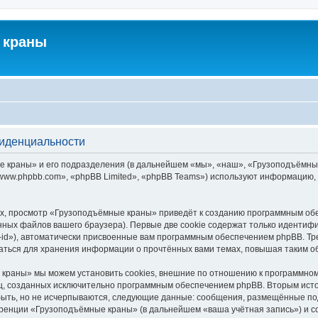
 краны
фиденциальности
краны» и его подразделения (в дальнейшем «мы», «наш», «Грузоподъёмные кра
ww.phpbb.com», «phpBB Limited», «phpBB Teams») используют информацию, 
х, просмотр «Грузоподъёмные краны» приведёт к созданию программным обе
ных файлов вашего браузера). Первые две cookie содержат только идентифик
id»), автоматически присвоенные вам программным обеспечением phpBB. Тре
ться для хранения информации о прочтённых вами темах, повышая таким о
краны» мы можем установить cookies, внешние по отношению к программному
иц, созданных исключительно программным обеспечением phpBB. Вторым ис
быть, но не исчерпываются, следующие данные: сообщения, размещённые по
еренции «Грузоподъёмные краны» (в дальнейшем «ваша учётная запись») и с