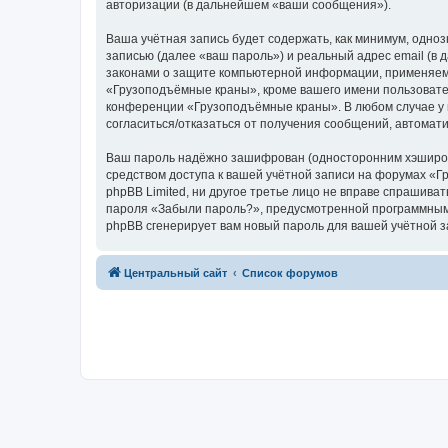
авторизации (в дальнейшем «ваши сообщения»).
Ваша учётная запись будет содержать, как минимум, одн
записью (далее «ваш пароль») и реальный адрес email (
законами о защите компьютерной информации, применяем
«Грузоподъёмные краны», кроме вашего имени пользователя
конференции «Грузоподъёмные краны». В любом случае у в
согласиться/отказаться от получения сообщений, автома
Ваш пароль надёжно зашифрован (односторонним хэширован
средством доступа к вашей учётной записи на форумах «Г
phpBB Limited, ни другое третье лицо не вправе спрашива
пароля «Забыли пароль?», предусмотренной программным 
phpBB сгенерирует вам новый пароль для вашей учётной з
Центральный сайт
Список форумов