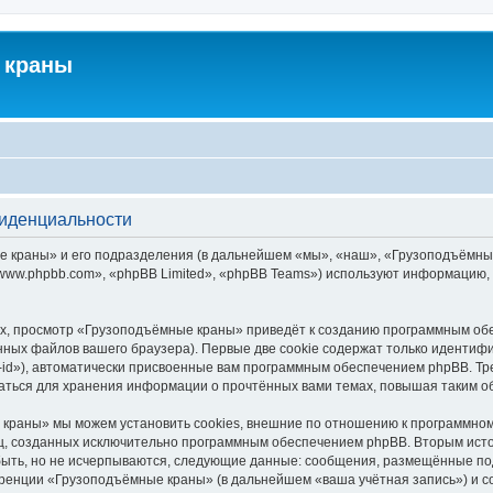
 краны
фиденциальности
краны» и его подразделения (в дальнейшем «мы», «наш», «Грузоподъёмные кра
ww.phpbb.com», «phpBB Limited», «phpBB Teams») используют информацию, 
х, просмотр «Грузоподъёмные краны» приведёт к созданию программным обе
ных файлов вашего браузера). Первые две cookie содержат только идентифик
id»), автоматически присвоенные вам программным обеспечением phpBB. Тре
ться для хранения информации о прочтённых вами темах, повышая таким о
краны» мы можем установить cookies, внешние по отношению к программному
иц, созданных исключительно программным обеспечением phpBB. Вторым ис
быть, но не исчерпываются, следующие данные: сообщения, размещённые по
еренции «Грузоподъёмные краны» (в дальнейшем «ваша учётная запись») и с