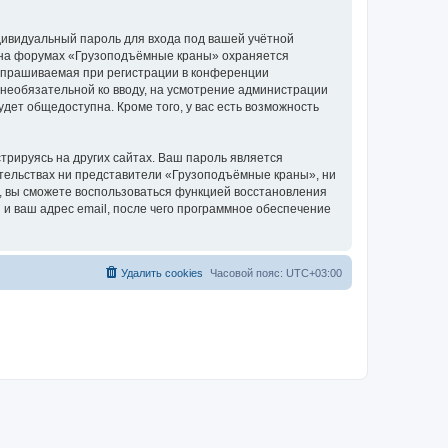
дивидуальный пароль для входа под вашей учётной
и на форумах «Грузоподъёмные краны» охраняется
апрашиваемая при регистрации в конференции
 необязательной ко вводу, на усмотрение администрации
дет общедоступна. Кроме того, у вас есть возможность
рируясь на других сайтах. Ваш пароль является
оятельствах ни представители «Грузоподъёмные краны», ни
си, вы сможете воспользоваться функцией восстановления
 ваш адрес email, после чего программное обеспечение
Удалить cookies
Часовой пояс:
UTC+03:00