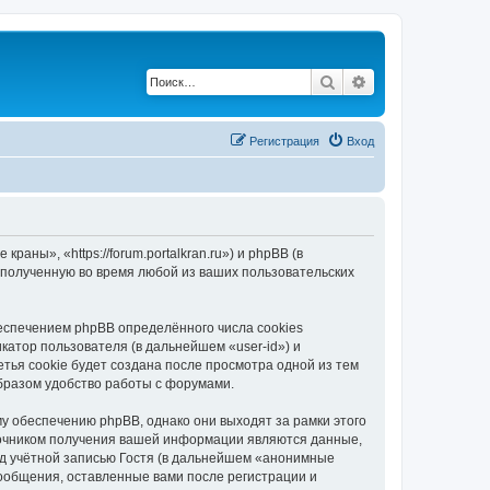
Поиск
Расширенный по
Регистрация
Вход
ны», «https://forum.portalkran.ru») и phpBB (в
полученную во время любой из ваших пользовательских
спечением phpBB определённого числа cookies
атор пользователя (в дальнейшем «user-id») и
тья cookie будет создана после просмотра одной из тем
бразом удобство работы с форумами.
 обеспечению phpBB, однако они выходят за рамки этого
точником получения вашей информации являются данные,
д учётной записью Гостя (в дальнейшем «анонимные
ообщения, оставленные вами после регистрации и