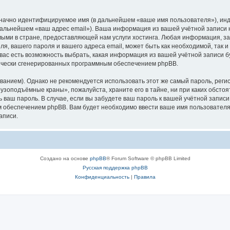
означно идентифицируемое имя (в дальнейшем «ваше имя пользователя»), ин
в дальнейшем «ваш адрес email»). Ваша информация из вашей учётной запис
ыми в стране, предоставляющей нам услуги хостинга. Любая информация, з
, вашего пароля и вашего адреса email, может быть как необходимой, так и
ас есть возможность выбрать, какая информация из вашей учётной записи бу
тически сгенерированных программным обеспечением phpBB.
ием). Однако не рекомендуется использовать этот же самый пароль, регист
рузоподъёмные краны», пожалуйста, храните его в тайне, ни при каких обст
ть ваш пароль. В случае, если вы забудете ваш пароль к вашей учётной запи
обеспечением phpBB. Вам будет необходимо ввести ваше имя пользователя и
аписи.
Создано на основе
phpBB
® Forum Software © phpBB Limited
Русская поддержка phpBB
Конфиденциальность
|
Правила