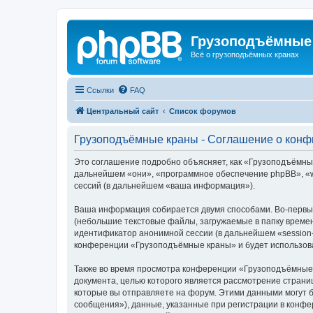
Грузоподъёмные
Всё о грузоподъёмных кранах
Ссылки
FAQ
Центральный сайт
Список форумов
Грузоподъёмные краны - Соглашение о кон
Это соглашение подробно объясняет, как «Грузоподъёмные 
дальнейшем «они», «программное обеспечение phpBB», «w
сессий (в дальнейшем «ваша информация»).
Ваша информация собирается двумя способами. Во-первы
(небольшие текстовые файлы, загружаемые в папку времен
идентификатор анонимной сессии (в дальнейшем «session-
конференции «Грузоподъёмные краны» и будет использова
Также во время просмотра конференции «Грузоподъёмные 
документа, целью которого является рассмотрение стран
которые вы отправляете на форум. Этими данными могут 
сообщения»), данные, указанные при регистрации в конф