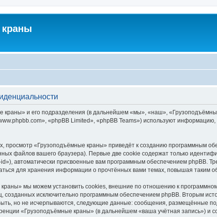
 краны
фиденциальности
краны» и его подразделения (в дальнейшем «мы», «наш», «Грузоподъёмные кра
ww.phpbb.com», «phpBB Limited», «phpBB Teams») используют информацию, 
х, просмотр «Грузоподъёмные краны» приведёт к созданию программным обе
ных файлов вашего браузера). Первые две cookie содержат только идентифик
id»), автоматически присвоенные вам программным обеспечением phpBB. Тре
ться для хранения информации о прочтённых вами темах, повышая таким о
краны» мы можем установить cookies, внешние по отношению к программному
иц, созданных исключительно программным обеспечением phpBB. Вторым ис
быть, но не исчерпываются, следующие данные: сообщения, размещённые по
еренции «Грузоподъёмные краны» (в дальнейшем «ваша учётная запись») и с