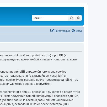
Поиск
Расширенный по
Регистрация
Вход
ны», «https://forum.portalkran.ru») и phpBB (в
полученную во время любой из ваших пользовательских
спечением phpBB определённого числа cookies
атор пользователя (в дальнейшем «user-id») и
тья cookie будет создана после просмотра одной из тем
бразом удобство работы с форумами.
 обеспечению phpBB, однако они выходят за рамки этого
точником получения вашей информации являются данные,
д учётной записью Гостя (в дальнейшем «анонимные
ообщения, оставленные вами после регистрации и