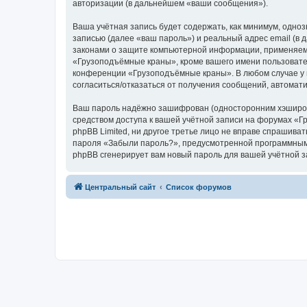
авторизации (в дальнейшем «ваши сообщения»).
Ваша учётная запись будет содержать, как минимум, одн
записью (далее «ваш пароль») и реальный адрес email (
законами о защите компьютерной информации, применяем
«Грузоподъёмные краны», кроме вашего имени пользователя
конференции «Грузоподъёмные краны». В любом случае у в
согласиться/отказаться от получения сообщений, автома
Ваш пароль надёжно зашифрован (односторонним хэширован
средством доступа к вашей учётной записи на форумах «Г
phpBB Limited, ни другое третье лицо не вправе спрашива
пароля «Забыли пароль?», предусмотренной программным 
phpBB сгенерирует вам новый пароль для вашей учётной з
Центральный сайт
Список форумов