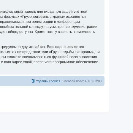
дивидуальный пароль для входа под вашей учётной
и на форумах «Грузоподъёмные краны» охраняется
апрашиваемая при регистрации в конференции
 необязательной ко вводу, на усмотрение администрации
дет общедоступна. Кроме того, у вас есть возможность
рируясь на других сайтах. Ваш пароль является
оятельствах ни представители «Грузоподъёмные краны», ни
си, вы сможете воспользоваться функцией восстановления
 ваш адрес email, после чего программное обеспечение
Удалить cookies
Часовой пояс:
UTC+03:00