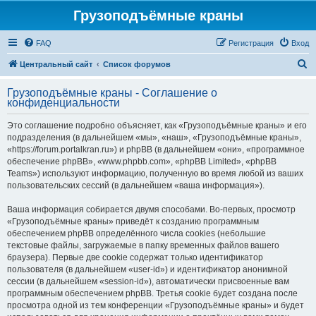
Грузоподъёмные краны
FAQ
Регистрация
Вход
П
Центральный сайт
Список форумов
о
Грузоподъёмные краны - Соглашение о
и
конфиденциальности
с
Это соглашение подробно объясняет, как «Грузоподъёмные краны» и его
к
подразделения (в дальнейшем «мы», «наш», «Грузоподъёмные краны»,
«https://forum.portalkran.ru») и phpBB (в дальнейшем «они», «программное
обеспечение phpBB», «www.phpbb.com», «phpBB Limited», «phpBB
Teams») используют информацию, полученную во время любой из ваших
пользовательских сессий (в дальнейшем «ваша информация»).
Ваша информация собирается двумя способами. Во-первых, просмотр
«Грузоподъёмные краны» приведёт к созданию программным
обеспечением phpBB определённого числа cookies (небольшие
текстовые файлы, загружаемые в папку временных файлов вашего
браузера). Первые две cookie содержат только идентификатор
пользователя (в дальнейшем «user-id») и идентификатор анонимной
сессии (в дальнейшем «session-id»), автоматически присвоенные вам
программным обеспечением phpBB. Третья cookie будет создана после
просмотра одной из тем конференции «Грузоподъёмные краны» и будет