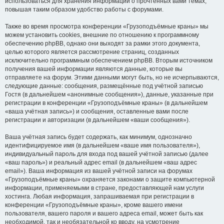
использоваться для хранения информации о прочтённых вами темах,
повышая таким образом удобство работы с форумами.
Также во время просмотра конференции «Грузоподъёмные краны» мы
можем установить cookies, внешние по отношению к программному
обеспечению phpBB, однако они выходят за рамки этого документа,
целью которого является рассмотрение страниц, созданных
исключительно программным обеспечением phpBB. Вторым источником
получения вашей информации являются данные, которые вы
отправляете на форум. Этими данными могут быть, но не исчерпываются,
следующие данные: сообщения, размещённые под учётной записью
Гостя (в дальнейшем «анонимные сообщения»), данные, указанные при
регистрации в конференции «Грузоподъёмные краны» (в дальнейшем
«ваша учётная запись») и сообщения, оставленные вами после
регистрации и авторизации (в дальнейшем «ваши сообщения»).
Ваша учётная запись будет содержать, как минимум, однозначно
идентифицируемое имя (в дальнейшем «ваше имя пользователя»),
индивидуальный пароль для входа под вашей учётной записью (далее
«ваш пароль») и реальный адрес email (в дальнейшем «ваш адрес
email»). Ваша информация из вашей учётной записи на форумах
«Грузоподъёмные краны» охраняется законами о защите компьютерной
информации, применяемыми в стране, предоставляющей нам услуги
хостинга. Любая информация, запрашиваемая при регистрации в
конференции «Грузоподъёмные краны», кроме вашего имени
пользователя, вашего пароля и вашего адреса email, может быть как
необходимой, так и необязательной ко вводу, на усмотрение