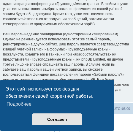
администрации конференции «Грузоподъёмные краны». В любом случае
у вас есть возможность выбрать, какая информация из вашей учётной
записи будет общедоступна. Кроме того, у вас есть возможность
согласиться/отказаться от получения сообщений, автоматически
сгенерированных программным обеспечением phpBB.
Ваш пароль надёжно зашифрован (односторонним хэшированием).
Однако не рекомендуется использовать этот же самый пароль,
регистрируясь на других сайтах. Ваш пароль является средством доступа
к вашей учётной записи на форумах «Грузоподъёмные краны»,
пожалуйста, храните его в тайне, ни при каких обстоятельствах ни
представители «Грузоподъёмные краны», ни phpBB Limited, ни другое
третье лицо не вправе спрашивать ваш пароль. В случае, если вы
забудете ваш пароль к вашей учётной записи, вы сможете
воспользоваться функцией восстановления пароля «Забыли пароль?»,
предусмотренной программным обеспечением phpBB. Вам будет
необходимо ввести ваше имя пользователя и ваш адрес email, после чего
Этот сайт использует cookies для
программное обеспечение phpBB сгенерирует вам новый пароль для
вашей учётной записи.
обеспечения своей корректной работы.
Подробнее
Центральный сайт
Список форумов
Часовой пояс:
UTC+03:00
Согласен
Создано на основе
phpBB
® Forum Software © phpBB Limited
Русская поддержка phpBB
Конфиденциальность
|
Правила