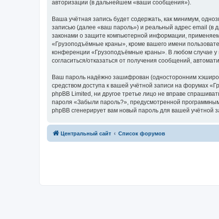
авторизации (в дальнейшем «ваши сообщения»).
Ваша учётная запись будет содержать, как минимум, одн
записью (далее «ваш пароль») и реальный адрес email (
законами о защите компьютерной информации, применяем
«Грузоподъёмные краны», кроме вашего имени пользователя
конференции «Грузоподъёмные краны». В любом случае у в
согласиться/отказаться от получения сообщений, автома
Ваш пароль надёжно зашифрован (односторонним хэширован
средством доступа к вашей учётной записи на форумах «Г
phpBB Limited, ни другое третье лицо не вправе спрашива
пароля «Забыли пароль?», предусмотренной программным 
phpBB сгенерирует вам новый пароль для вашей учётной з
Центральный сайт
Список форумов