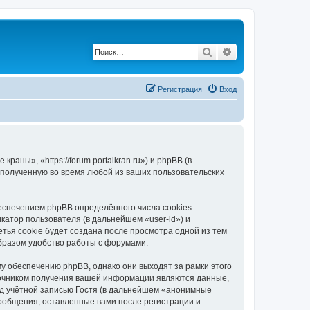
Поиск
Расширенный по
Регистрация
Вход
ны», «https://forum.portalkran.ru») и phpBB (в
полученную во время любой из ваших пользовательских
спечением phpBB определённого числа cookies
атор пользователя (в дальнейшем «user-id») и
тья cookie будет создана после просмотра одной из тем
бразом удобство работы с форумами.
 обеспечению phpBB, однако они выходят за рамки этого
точником получения вашей информации являются данные,
д учётной записью Гостя (в дальнейшем «анонимные
ообщения, оставленные вами после регистрации и