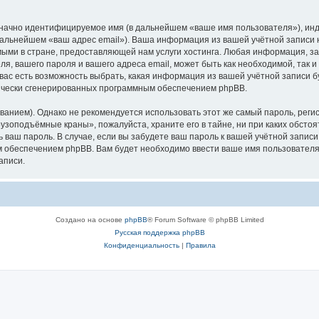
означно идентифицируемое имя (в дальнейшем «ваше имя пользователя»), ин
в дальнейшем «ваш адрес email»). Ваша информация из вашей учётной запис
ыми в стране, предоставляющей нам услуги хостинга. Любая информация, з
, вашего пароля и вашего адреса email, может быть как необходимой, так и
ас есть возможность выбрать, какая информация из вашей учётной записи бу
тически сгенерированных программным обеспечением phpBB.
ием). Однако не рекомендуется использовать этот же самый пароль, регист
рузоподъёмные краны», пожалуйста, храните его в тайне, ни при каких обст
ть ваш пароль. В случае, если вы забудете ваш пароль к вашей учётной запи
обеспечением phpBB. Вам будет необходимо ввести ваше имя пользователя и
аписи.
Создано на основе
phpBB
® Forum Software © phpBB Limited
Русская поддержка phpBB
Конфиденциальность
|
Правила