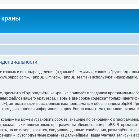
 краны
фиденциальности
краны» и его подразделения (в дальнейшем «мы», «наш», «Грузоподъёмные кра
ww.phpbb.com», «phpBB Limited», «phpBB Teams») используют информацию, 
х, просмотр «Грузоподъёмные краны» приведёт к созданию программным обе
ных файлов вашего браузера). Первые две cookie содержат только идентифик
id»), автоматически присвоенные вам программным обеспечением phpBB. Тре
ться для хранения информации о прочтённых вами темах, повышая таким о
краны» мы можем установить cookies, внешние по отношению к программному
иц, созданных исключительно программным обеспечением phpBB. Вторым ис
быть, но не исчерпываются, следующие данные: сообщения, размещённые по
еренции «Грузоподъёмные краны» (в дальнейшем «ваша учётная запись») и с