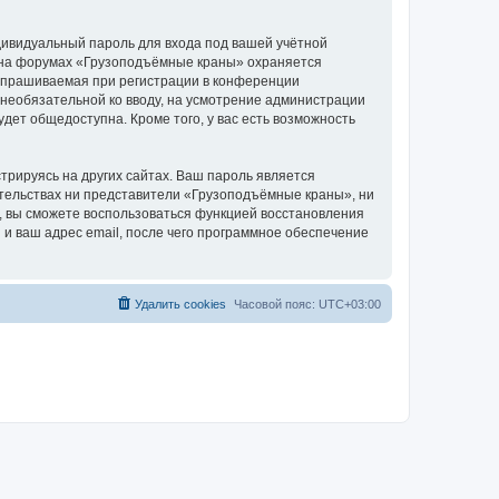
дивидуальный пароль для входа под вашей учётной
и на форумах «Грузоподъёмные краны» охраняется
апрашиваемая при регистрации в конференции
 необязательной ко вводу, на усмотрение администрации
дет общедоступна. Кроме того, у вас есть возможность
рируясь на других сайтах. Ваш пароль является
оятельствах ни представители «Грузоподъёмные краны», ни
си, вы сможете воспользоваться функцией восстановления
 ваш адрес email, после чего программное обеспечение
Удалить cookies
Часовой пояс:
UTC+03:00