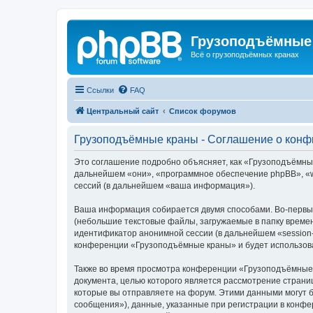
Грузоподъёмные
Всё о грузоподъёмных кранах
Ссылки
FAQ
Центральный сайт
Список форумов
Грузоподъёмные краны - Соглашение о кон
Это соглашение подробно объясняет, как «Грузоподъёмные 
дальнейшем «они», «программное обеспечение phpBB», «w
сессий (в дальнейшем «ваша информация»).
Ваша информация собирается двумя способами. Во-первы
(небольшие текстовые файлы, загружаемые в папку времен
идентификатор анонимной сессии (в дальнейшем «session-
конференции «Грузоподъёмные краны» и будет использова
Также во время просмотра конференции «Грузоподъёмные 
документа, целью которого является рассмотрение стран
которые вы отправляете на форум. Этими данными могут 
сообщения»), данные, указанные при регистрации в конф