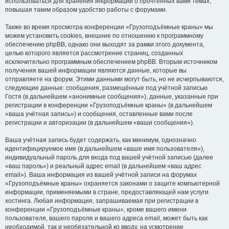
использоваться для хранения информации о прочтённых вами темах,
повышая таким образом удобство работы с форумами.
Также во время просмотра конференции «Грузоподъёмные краны» мы
можем установить cookies, внешние по отношению к программному
обеспечению phpBB, однако они выходят за рамки этого документа,
целью которого является рассмотрение страниц, созданных
исключительно программным обеспечением phpBB. Вторым источником
получения вашей информации являются данные, которые вы
отправляете на форум. Этими данными могут быть, но не исчерпываются,
следующие данные: сообщения, размещённые под учётной записью
Гостя (в дальнейшем «анонимные сообщения»), данные, указанные при
регистрации в конференции «Грузоподъёмные краны» (в дальнейшем
«ваша учётная запись») и сообщения, оставленные вами после
регистрации и авторизации (в дальнейшем «ваши сообщения»).
Ваша учётная запись будет содержать, как минимум, однозначно
идентифицируемое имя (в дальнейшем «ваше имя пользователя»),
индивидуальный пароль для входа под вашей учётной записью (далее
«ваш пароль») и реальный адрес email (в дальнейшем «ваш адрес
email»). Ваша информация из вашей учётной записи на форумах
«Грузоподъёмные краны» охраняется законами о защите компьютерной
информации, применяемыми в стране, предоставляющей нам услуги
хостинга. Любая информация, запрашиваемая при регистрации в
конференции «Грузоподъёмные краны», кроме вашего имени
пользователя, вашего пароля и вашего адреса email, может быть как
необходимой, так и необязательной ко вводу, на усмотрение