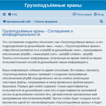
Грузоподъёмные краны
FAQ
Регистрация
Вход
П
Центральный сайт
Список форумов
о
Грузоподъёмные краны - Соглашение о
и
конфиденциальности
с
Это соглашение подробно объясняет, как «Грузоподъёмные краны» и его
к
подразделения (в дальнейшем «мы», «наш», «Грузоподъёмные краны»,
«https://forum.portalkran.ru») и phpBB (в дальнейшем «они», «программное
обеспечение phpBB», «www.phpbb.com», «phpBB Limited», «phpBB
Teams») используют информацию, полученную во время любой из ваших
пользовательских сессий (в дальнейшем «ваша информация»).
Ваша информация собирается двумя способами. Во-первых, просмотр
«Грузоподъёмные краны» приведёт к созданию программным
обеспечением phpBB определённого числа cookies (небольшие
текстовые файлы, загружаемые в папку временных файлов вашего
браузера). Первые две cookie содержат только идентификатор
пользователя (в дальнейшем «user-id») и идентификатор анонимной
сессии (в дальнейшем «session-id»), автоматически присвоенные вам
программным обеспечением phpBB. Третья cookie будет создана после
просмотра одной из тем конференции «Грузоподъёмные краны» и будет