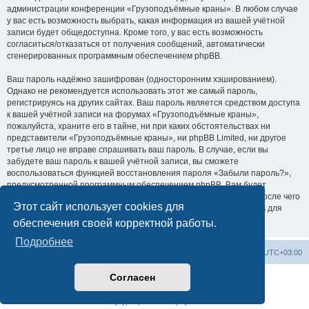
администрации конференции «Грузоподъёмные краны». В любом случае
у вас есть возможность выбрать, какая информация из вашей учётной
записи будет общедоступна. Кроме того, у вас есть возможность
согласиться/отказаться от получения сообщений, автоматически
сгенерированных программным обеспечением phpBB.
Ваш пароль надёжно зашифрован (односторонним хэшированием).
Однако не рекомендуется использовать этот же самый пароль,
регистрируясь на других сайтах. Ваш пароль является средством доступа
к вашей учётной записи на форумах «Грузоподъёмные краны»,
пожалуйста, храните его в тайне, ни при каких обстоятельствах ни
представители «Грузоподъёмные краны», ни phpBB Limited, ни другое
третье лицо не вправе спрашивать ваш пароль. В случае, если вы
забудете ваш пароль к вашей учётной записи, вы сможете
воспользоваться функцией восстановления пароля «Забыли пароль?»,
предусмотренной программным обеспечением phpBB. Вам будет
необходимо ввести ваше имя пользователя и ваш адрес email, после чего
Этот сайт использует cookies для
программное обеспечение phpBB сгенерирует вам новый пароль для
вашей учётной записи.
обеспечения своей корректной работы.
Подробнее
Центральный сайт
Список форумов
Часовой пояс:
UTC+03:00
Согласен
Создано на основе
phpBB
® Forum Software © phpBB Limited
Русская поддержка phpBB
Конфиденциальность
|
Правила