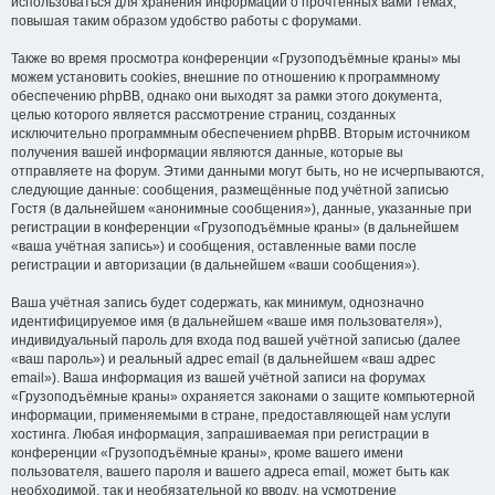
использоваться для хранения информации о прочтённых вами темах,
повышая таким образом удобство работы с форумами.
Также во время просмотра конференции «Грузоподъёмные краны» мы
можем установить cookies, внешние по отношению к программному
обеспечению phpBB, однако они выходят за рамки этого документа,
целью которого является рассмотрение страниц, созданных
исключительно программным обеспечением phpBB. Вторым источником
получения вашей информации являются данные, которые вы
отправляете на форум. Этими данными могут быть, но не исчерпываются,
следующие данные: сообщения, размещённые под учётной записью
Гостя (в дальнейшем «анонимные сообщения»), данные, указанные при
регистрации в конференции «Грузоподъёмные краны» (в дальнейшем
«ваша учётная запись») и сообщения, оставленные вами после
регистрации и авторизации (в дальнейшем «ваши сообщения»).
Ваша учётная запись будет содержать, как минимум, однозначно
идентифицируемое имя (в дальнейшем «ваше имя пользователя»),
индивидуальный пароль для входа под вашей учётной записью (далее
«ваш пароль») и реальный адрес email (в дальнейшем «ваш адрес
email»). Ваша информация из вашей учётной записи на форумах
«Грузоподъёмные краны» охраняется законами о защите компьютерной
информации, применяемыми в стране, предоставляющей нам услуги
хостинга. Любая информация, запрашиваемая при регистрации в
конференции «Грузоподъёмные краны», кроме вашего имени
пользователя, вашего пароля и вашего адреса email, может быть как
необходимой, так и необязательной ко вводу, на усмотрение