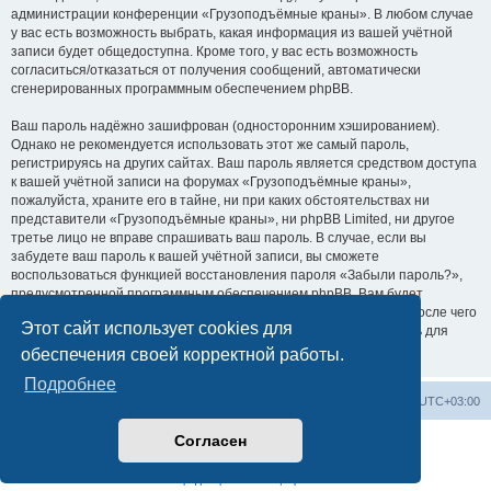
администрации конференции «Грузоподъёмные краны». В любом случае
у вас есть возможность выбрать, какая информация из вашей учётной
записи будет общедоступна. Кроме того, у вас есть возможность
согласиться/отказаться от получения сообщений, автоматически
сгенерированных программным обеспечением phpBB.
Ваш пароль надёжно зашифрован (односторонним хэшированием).
Однако не рекомендуется использовать этот же самый пароль,
регистрируясь на других сайтах. Ваш пароль является средством доступа
к вашей учётной записи на форумах «Грузоподъёмные краны»,
пожалуйста, храните его в тайне, ни при каких обстоятельствах ни
представители «Грузоподъёмные краны», ни phpBB Limited, ни другое
третье лицо не вправе спрашивать ваш пароль. В случае, если вы
забудете ваш пароль к вашей учётной записи, вы сможете
воспользоваться функцией восстановления пароля «Забыли пароль?»,
предусмотренной программным обеспечением phpBB. Вам будет
необходимо ввести ваше имя пользователя и ваш адрес email, после чего
Этот сайт использует cookies для
программное обеспечение phpBB сгенерирует вам новый пароль для
вашей учётной записи.
обеспечения своей корректной работы.
Подробнее
Центральный сайт
Список форумов
Часовой пояс:
UTC+03:00
Согласен
Создано на основе
phpBB
® Forum Software © phpBB Limited
Русская поддержка phpBB
Конфиденциальность
|
Правила