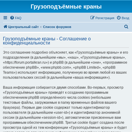
Грузоподъёмные краны
FAQ
Регистрация
Вход
П
Центральный сайт
Список форумов
о
Грузоподъёмные краны - Соглашение о
и
конфиденциальности
с
Это соглашение подробно объясняет, как «Грузоподъёмные краны» и его
к
подразделения (в дальнейшем «мы», «наш», «Грузоподъёмные краны»,
«https://forum.portalkran.ru») и phpBB (в дальнейшем «они», «программное
обеспечение phpBB», «www.phpbb.com», «phpBB Limited», «phpBB
Teams») используют информацию, полученную во время любой из ваших
пользовательских сессий (в дальнейшем «ваша информация»).
Ваша информация собирается двумя способами. Во-первых, просмотр
«Грузоподъёмные краны» приведёт к созданию программным
обеспечением phpBB определённого числа cookies (небольшие
текстовые файлы, загружаемые в папку временных файлов вашего
браузера). Первые две cookie содержат только идентификатор
пользователя (в дальнейшем «user-id») и идентификатор анонимной
сессии (в дальнейшем «session-id»), автоматически присвоенные вам
программным обеспечением phpBB. Третья cookie будет создана после
просмотра одной из тем конференции «Грузоподъёмные краны» и будет