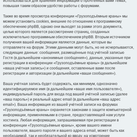
использоваться для хранения информации о прочтённых вами темах,
повышая таким образом удобство работы с форумами.
Также во время просмотра конференции «Грузоподъёмные краны» мы
можем установить cookies, внешние по отношению к программному
обеспечению phpBB, однако они выходят за рамки этого документа,
целью которого является рассмотрение страниц, созданных
исключительно программным обеспечением phpBB. Вторым источником
получения вашей информации являются данные, которые вы
отправляете на форум. Этими данными могут быть, но не исчерпываются,
следующие данные: сообщения, размещённые под учётной записью
Гостя (в дальнейшем «анонимные сообщения»), данные, указанные при
регистрации в конференции «Грузоподъёмные краны» (в дальнейшем
«ваша учётная запись») и сообщения, оставленные вами после
регистрации и авторизации (в дальнейшем «ваши сообщения»).
Ваша учётная запись будет содержать, как минимум, однозначно
идентифицируемое имя (в дальнейшем «ваше имя пользователя»),
индивидуальный пароль для входа под вашей учётной записью (далее
«ваш пароль») и реальный адрес email (в дальнейшем «ваш адрес
email»). Ваша информация из вашей учётной записи на форумах
«Грузоподъёмные краны» охраняется законами о защите компьютерной
информации, применяемыми в стране, предоставляющей нам услуги
хостинга. Любая информация, запрашиваемая при регистрации в
конференции «Грузоподъёмные краны», кроме вашего имени
пользователя, вашего пароля и вашего адреса email, может быть как
необходимой, так и необязательной ко вводу, на усмотрение