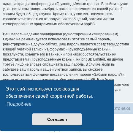
администрации конференции «Грузоподъёмные краны». В любом случае
у вас есть возможность выбрать, какая информация из вашей учётной
записи будет общедоступна. Кроме того, у вас есть возможность
согласиться/отказаться от получения сообщений, автоматически
сгенерированных программным обеспечением phpBB.
Ваш пароль надёжно зашифрован (односторонним хэшированием).
Однако не рекомендуется использовать этот же самый пароль,
регистрируясь на других сайтах. Ваш пароль является средством доступа
к вашей учётной записи на форумах «Грузоподъёмные краны»,
пожалуйста, храните его в тайне, ни при каких обстоятельствах ни
представители «Грузоподъёмные краны», ни phpBB Limited, ни другое
третье лицо не вправе спрашивать ваш пароль. В случае, если вы
забудете ваш пароль к вашей учётной записи, вы сможете
воспользоваться функцией восстановления пароля «Забыли пароль?»,
предусмотренной программным обеспечением phpBB. Вам будет
необходимо ввести ваше имя пользователя и ваш адрес email, после чего
Этот сайт использует cookies для
программное обеспечение phpBB сгенерирует вам новый пароль для
вашей учётной записи.
обеспечения своей корректной работы.
Подробнее
Центральный сайт
Список форумов
Часовой пояс:
UTC+03:00
Согласен
Создано на основе
phpBB
® Forum Software © phpBB Limited
Русская поддержка phpBB
Конфиденциальность
|
Правила