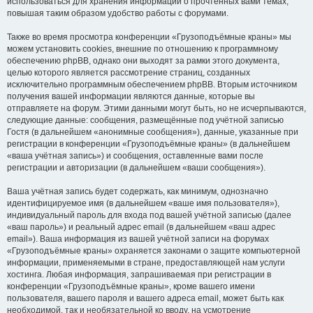
использоваться для хранения информации о прочтённых вами темах,
повышая таким образом удобство работы с форумами.
Также во время просмотра конференции «Грузоподъёмные краны» мы
можем установить cookies, внешние по отношению к программному
обеспечению phpBB, однако они выходят за рамки этого документа,
целью которого является рассмотрение страниц, созданных
исключительно программным обеспечением phpBB. Вторым источником
получения вашей информации являются данные, которые вы
отправляете на форум. Этими данными могут быть, но не исчерпываются,
следующие данные: сообщения, размещённые под учётной записью
Гостя (в дальнейшем «анонимные сообщения»), данные, указанные при
регистрации в конференции «Грузоподъёмные краны» (в дальнейшем
«ваша учётная запись») и сообщения, оставленные вами после
регистрации и авторизации (в дальнейшем «ваши сообщения»).
Ваша учётная запись будет содержать, как минимум, однозначно
идентифицируемое имя (в дальнейшем «ваше имя пользователя»),
индивидуальный пароль для входа под вашей учётной записью (далее
«ваш пароль») и реальный адрес email (в дальнейшем «ваш адрес
email»). Ваша информация из вашей учётной записи на форумах
«Грузоподъёмные краны» охраняется законами о защите компьютерной
информации, применяемыми в стране, предоставляющей нам услуги
хостинга. Любая информация, запрашиваемая при регистрации в
конференции «Грузоподъёмные краны», кроме вашего имени
пользователя, вашего пароля и вашего адреса email, может быть как
необходимой, так и необязательной ко вводу, на усмотрение