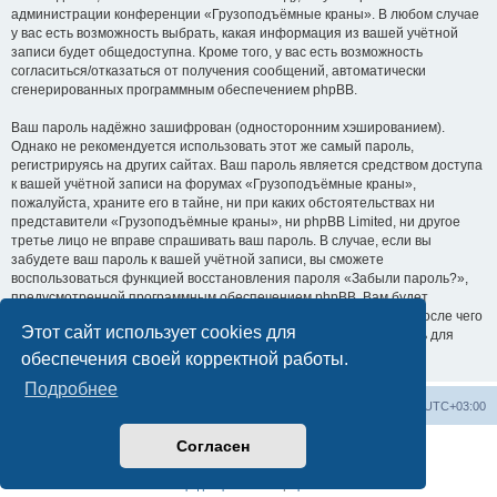
администрации конференции «Грузоподъёмные краны». В любом случае
у вас есть возможность выбрать, какая информация из вашей учётной
записи будет общедоступна. Кроме того, у вас есть возможность
согласиться/отказаться от получения сообщений, автоматически
сгенерированных программным обеспечением phpBB.
Ваш пароль надёжно зашифрован (односторонним хэшированием).
Однако не рекомендуется использовать этот же самый пароль,
регистрируясь на других сайтах. Ваш пароль является средством доступа
к вашей учётной записи на форумах «Грузоподъёмные краны»,
пожалуйста, храните его в тайне, ни при каких обстоятельствах ни
представители «Грузоподъёмные краны», ни phpBB Limited, ни другое
третье лицо не вправе спрашивать ваш пароль. В случае, если вы
забудете ваш пароль к вашей учётной записи, вы сможете
воспользоваться функцией восстановления пароля «Забыли пароль?»,
предусмотренной программным обеспечением phpBB. Вам будет
необходимо ввести ваше имя пользователя и ваш адрес email, после чего
Этот сайт использует cookies для
программное обеспечение phpBB сгенерирует вам новый пароль для
вашей учётной записи.
обеспечения своей корректной работы.
Подробнее
Центральный сайт
Список форумов
Часовой пояс:
UTC+03:00
Согласен
Создано на основе
phpBB
® Forum Software © phpBB Limited
Русская поддержка phpBB
Конфиденциальность
|
Правила