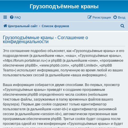
Грузоподъёмные краны
FAQ
Регистрация
Вход
П
Центральный сайт
Список форумов
о
Грузоподъёмные краны - Соглашение о
и
конфиденциальности
с
Это соглашение подробно объясняет, как «Грузоподъёмные краны» и его
к
подразделения (в дальнейшем «мы», «наш», «Грузоподъёмные краны»,
«https://forum.portalkran.ru») и phpBB (в дальнейшем «они», «программное
обеспечение phpBB», «www.phpbb.com», «phpBB Limited», «phpBB
Teams») используют информацию, полученную во время любой из ваших
пользовательских сессий (в дальнейшем «ваша информация»).
Ваша информация собирается двумя способами. Во-первых, просмотр
«Грузоподъёмные краны» приведёт к созданию программным
обеспечением phpBB определённого числа cookies (небольшие
текстовые файлы, загружаемые в папку временных файлов вашего
браузера). Первые две cookie содержат только идентификатор
пользователя (в дальнейшем «user-id») и идентификатор анонимной
сессии (в дальнейшем «session-id»), автоматически присвоенные вам
программным обеспечением phpBB. Третья cookie будет создана после
просмотра одной из тем конференции «Грузоподъёмные краны» и будет