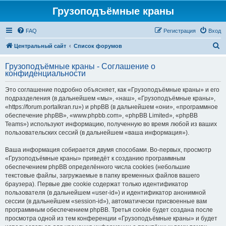
Грузоподъёмные краны
FAQ
Регистрация
Вход
П
Центральный сайт
Список форумов
о
Грузоподъёмные краны - Соглашение о
и
конфиденциальности
с
Это соглашение подробно объясняет, как «Грузоподъёмные краны» и его
к
подразделения (в дальнейшем «мы», «наш», «Грузоподъёмные краны»,
«https://forum.portalkran.ru») и phpBB (в дальнейшем «они», «программное
обеспечение phpBB», «www.phpbb.com», «phpBB Limited», «phpBB
Teams») используют информацию, полученную во время любой из ваших
пользовательских сессий (в дальнейшем «ваша информация»).
Ваша информация собирается двумя способами. Во-первых, просмотр
«Грузоподъёмные краны» приведёт к созданию программным
обеспечением phpBB определённого числа cookies (небольшие
текстовые файлы, загружаемые в папку временных файлов вашего
браузера). Первые две cookie содержат только идентификатор
пользователя (в дальнейшем «user-id») и идентификатор анонимной
сессии (в дальнейшем «session-id»), автоматически присвоенные вам
программным обеспечением phpBB. Третья cookie будет создана после
просмотра одной из тем конференции «Грузоподъёмные краны» и будет