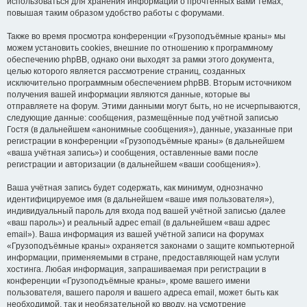
использоваться для хранения информации о прочтённых вами темах,
повышая таким образом удобство работы с форумами.
Также во время просмотра конференции «Грузоподъёмные краны» мы
можем установить cookies, внешние по отношению к программному
обеспечению phpBB, однако они выходят за рамки этого документа,
целью которого является рассмотрение страниц, созданных
исключительно программным обеспечением phpBB. Вторым источником
получения вашей информации являются данные, которые вы
отправляете на форум. Этими данными могут быть, но не исчерпываются,
следующие данные: сообщения, размещённые под учётной записью
Гостя (в дальнейшем «анонимные сообщения»), данные, указанные при
регистрации в конференции «Грузоподъёмные краны» (в дальнейшем
«ваша учётная запись») и сообщения, оставленные вами после
регистрации и авторизации (в дальнейшем «ваши сообщения»).
Ваша учётная запись будет содержать, как минимум, однозначно
идентифицируемое имя (в дальнейшем «ваше имя пользователя»),
индивидуальный пароль для входа под вашей учётной записью (далее
«ваш пароль») и реальный адрес email (в дальнейшем «ваш адрес
email»). Ваша информация из вашей учётной записи на форумах
«Грузоподъёмные краны» охраняется законами о защите компьютерной
информации, применяемыми в стране, предоставляющей нам услуги
хостинга. Любая информация, запрашиваемая при регистрации в
конференции «Грузоподъёмные краны», кроме вашего имени
пользователя, вашего пароля и вашего адреса email, может быть как
необходимой, так и необязательной ко вводу, на усмотрение