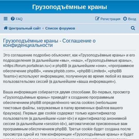
Грузоподъёмные краны
FAQ
Регистрация
Вход
П
Центральный сайт
Список форумов
о
Грузоподъёмные краны - Соглашение о
и
конфиденциальности
с
Это соглашение подробно объясняет, как «Грузоподъёмные краны» и его
к
подразделения (в дальнейшем «мы», «наш», «Грузоподъёмные краны»,
«https://forum.portalkran.ru») и phpBB (в дальнейшем «они», «программное
обеспечение phpBB», «www.phpbb.com», «phpBB Limited», «phpBB
Teams») используют информацию, полученную во время любой из ваших
пользовательских сессий (в дальнейшем «ваша информация»).
Ваша информация собирается двумя способами. Во-первых, просмотр
«Грузоподъёмные краны» приведёт к созданию программным
обеспечением phpBB определённого числа cookies (небольшие
текстовые файлы, загружаемые в папку временных файлов вашего
браузера). Первые две cookie содержат только идентификатор
пользователя (в дальнейшем «user-id») и идентификатор анонимной
сессии (в дальнейшем «session-id»), автоматически присвоенные вам
программным обеспечением phpBB. Третья cookie будет создана после
просмотра одной из тем конференции «Грузоподъёмные краны» и будет