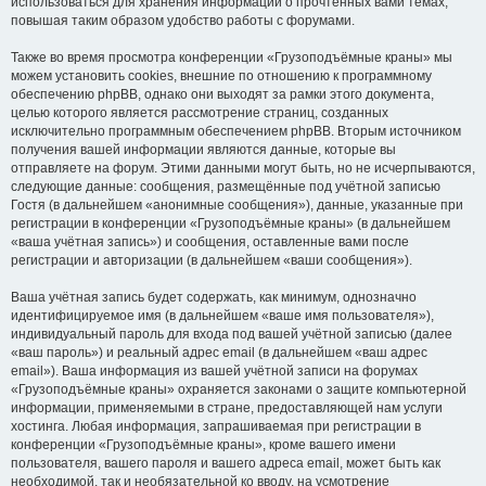
использоваться для хранения информации о прочтённых вами темах,
повышая таким образом удобство работы с форумами.
Также во время просмотра конференции «Грузоподъёмные краны» мы
можем установить cookies, внешние по отношению к программному
обеспечению phpBB, однако они выходят за рамки этого документа,
целью которого является рассмотрение страниц, созданных
исключительно программным обеспечением phpBB. Вторым источником
получения вашей информации являются данные, которые вы
отправляете на форум. Этими данными могут быть, но не исчерпываются,
следующие данные: сообщения, размещённые под учётной записью
Гостя (в дальнейшем «анонимные сообщения»), данные, указанные при
регистрации в конференции «Грузоподъёмные краны» (в дальнейшем
«ваша учётная запись») и сообщения, оставленные вами после
регистрации и авторизации (в дальнейшем «ваши сообщения»).
Ваша учётная запись будет содержать, как минимум, однозначно
идентифицируемое имя (в дальнейшем «ваше имя пользователя»),
индивидуальный пароль для входа под вашей учётной записью (далее
«ваш пароль») и реальный адрес email (в дальнейшем «ваш адрес
email»). Ваша информация из вашей учётной записи на форумах
«Грузоподъёмные краны» охраняется законами о защите компьютерной
информации, применяемыми в стране, предоставляющей нам услуги
хостинга. Любая информация, запрашиваемая при регистрации в
конференции «Грузоподъёмные краны», кроме вашего имени
пользователя, вашего пароля и вашего адреса email, может быть как
необходимой, так и необязательной ко вводу, на усмотрение