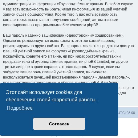
администрации конференции «Грузоподъёмные краны». В любом случае
у вас есть возможность выбрать, какая информация из вашей учётной
записи будет общедоступна. Кроме того, у вас есть возможность
согласиться/отказаться от получения сообщений, автоматически
сгенерированных программным обеспечением phpBB.
Ваш пароль надёжно зашифрован (односторонним хэшированием).
Однако не рекомендуется использовать этот же самый пароль,
регистрируясь на других сайтах. Ваш пароль является средством доступа
к вашей учётной записи на форумах «Грузоподъёмные краны»,
пожалуйста, храните его в тайне, ни при каких обстоятельствах ни
представители «Грузоподъёмные краны», ни phpBB Limited, ни другое
третье лицо не вправе спрашивать ваш пароль. В случае, если вы
забудете ваш пароль к вашей учётной записи, вы сможете
воспользоваться функцией восстановления пароля «Забыли пароль?»,
предусмотренной программным обеспечением phpBB. Вам будет
необходимо ввести ваше имя пользователя и ваш адрес email, после чего
Этот сайт использует cookies для
программное обеспечение phpBB сгенерирует вам новый пароль для
вашей учётной записи.
обеспечения своей корректной работы.
Подробнее
Центральный сайт
Список форумов
Часовой пояс:
UTC+03:00
Согласен
Создано на основе
phpBB
® Forum Software © phpBB Limited
Русская поддержка phpBB
Конфиденциальность
|
Правила