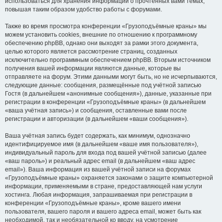
использоваться для хранения информации о прочтённых вами темах,
повышая таким образом удобство работы с форумами.
Также во время просмотра конференции «Грузоподъёмные краны» мы
можем установить cookies, внешние по отношению к программному
обеспечению phpBB, однако они выходят за рамки этого документа,
целью которого является рассмотрение страниц, созданных
исключительно программным обеспечением phpBB. Вторым источником
получения вашей информации являются данные, которые вы
отправляете на форум. Этими данными могут быть, но не исчерпываются,
следующие данные: сообщения, размещённые под учётной записью
Гостя (в дальнейшем «анонимные сообщения»), данные, указанные при
регистрации в конференции «Грузоподъёмные краны» (в дальнейшем
«ваша учётная запись») и сообщения, оставленные вами после
регистрации и авторизации (в дальнейшем «ваши сообщения»).
Ваша учётная запись будет содержать, как минимум, однозначно
идентифицируемое имя (в дальнейшем «ваше имя пользователя»),
индивидуальный пароль для входа под вашей учётной записью (далее
«ваш пароль») и реальный адрес email (в дальнейшем «ваш адрес
email»). Ваша информация из вашей учётной записи на форумах
«Грузоподъёмные краны» охраняется законами о защите компьютерной
информации, применяемыми в стране, предоставляющей нам услуги
хостинга. Любая информация, запрашиваемая при регистрации в
конференции «Грузоподъёмные краны», кроме вашего имени
пользователя, вашего пароля и вашего адреса email, может быть как
необходимой, так и необязательной ко вводу, на усмотрение