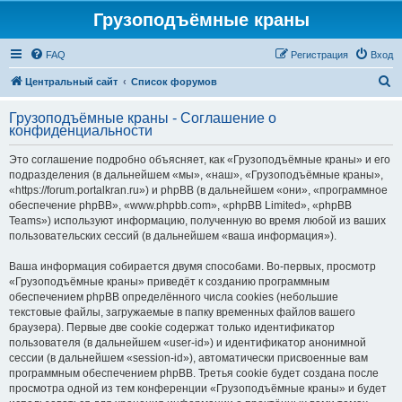
Грузоподъёмные краны
FAQ
Регистрация
Вход
П
Центральный сайт
Список форумов
о
Грузоподъёмные краны - Соглашение о
и
конфиденциальности
с
Это соглашение подробно объясняет, как «Грузоподъёмные краны» и его
к
подразделения (в дальнейшем «мы», «наш», «Грузоподъёмные краны»,
«https://forum.portalkran.ru») и phpBB (в дальнейшем «они», «программное
обеспечение phpBB», «www.phpbb.com», «phpBB Limited», «phpBB
Teams») используют информацию, полученную во время любой из ваших
пользовательских сессий (в дальнейшем «ваша информация»).
Ваша информация собирается двумя способами. Во-первых, просмотр
«Грузоподъёмные краны» приведёт к созданию программным
обеспечением phpBB определённого числа cookies (небольшие
текстовые файлы, загружаемые в папку временных файлов вашего
браузера). Первые две cookie содержат только идентификатор
пользователя (в дальнейшем «user-id») и идентификатор анонимной
сессии (в дальнейшем «session-id»), автоматически присвоенные вам
программным обеспечением phpBB. Третья cookie будет создана после
просмотра одной из тем конференции «Грузоподъёмные краны» и будет