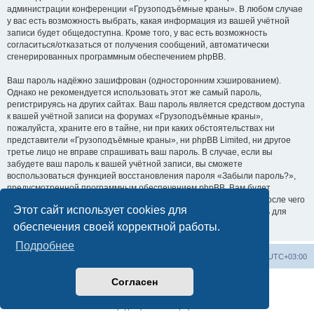
администрации конференции «Грузоподъёмные краны». В любом случае
у вас есть возможность выбрать, какая информация из вашей учётной
записи будет общедоступна. Кроме того, у вас есть возможность
согласиться/отказаться от получения сообщений, автоматически
сгенерированных программным обеспечением phpBB.
Ваш пароль надёжно зашифрован (односторонним хэшированием).
Однако не рекомендуется использовать этот же самый пароль,
регистрируясь на других сайтах. Ваш пароль является средством доступа
к вашей учётной записи на форумах «Грузоподъёмные краны»,
пожалуйста, храните его в тайне, ни при каких обстоятельствах ни
представители «Грузоподъёмные краны», ни phpBB Limited, ни другое
третье лицо не вправе спрашивать ваш пароль. В случае, если вы
забудете ваш пароль к вашей учётной записи, вы сможете
воспользоваться функцией восстановления пароля «Забыли пароль?»,
предусмотренной программным обеспечением phpBB. Вам будет
необходимо ввести ваше имя пользователя и ваш адрес email, после чего
Этот сайт использует cookies для
программное обеспечение phpBB сгенерирует вам новый пароль для
вашей учётной записи.
обеспечения своей корректной работы.
Подробнее
Центральный сайт
Список форумов
Часовой пояс:
UTC+03:00
Согласен
Создано на основе
phpBB
® Forum Software © phpBB Limited
Русская поддержка phpBB
Конфиденциальность
|
Правила