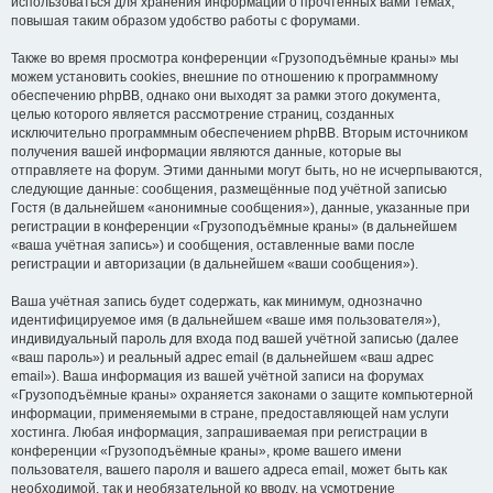
использоваться для хранения информации о прочтённых вами темах,
повышая таким образом удобство работы с форумами.
Также во время просмотра конференции «Грузоподъёмные краны» мы
можем установить cookies, внешние по отношению к программному
обеспечению phpBB, однако они выходят за рамки этого документа,
целью которого является рассмотрение страниц, созданных
исключительно программным обеспечением phpBB. Вторым источником
получения вашей информации являются данные, которые вы
отправляете на форум. Этими данными могут быть, но не исчерпываются,
следующие данные: сообщения, размещённые под учётной записью
Гостя (в дальнейшем «анонимные сообщения»), данные, указанные при
регистрации в конференции «Грузоподъёмные краны» (в дальнейшем
«ваша учётная запись») и сообщения, оставленные вами после
регистрации и авторизации (в дальнейшем «ваши сообщения»).
Ваша учётная запись будет содержать, как минимум, однозначно
идентифицируемое имя (в дальнейшем «ваше имя пользователя»),
индивидуальный пароль для входа под вашей учётной записью (далее
«ваш пароль») и реальный адрес email (в дальнейшем «ваш адрес
email»). Ваша информация из вашей учётной записи на форумах
«Грузоподъёмные краны» охраняется законами о защите компьютерной
информации, применяемыми в стране, предоставляющей нам услуги
хостинга. Любая информация, запрашиваемая при регистрации в
конференции «Грузоподъёмные краны», кроме вашего имени
пользователя, вашего пароля и вашего адреса email, может быть как
необходимой, так и необязательной ко вводу, на усмотрение