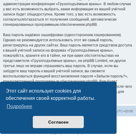
администрации конференции «Грузоподъёмные краны». В любом случае
у вас есть возможность выбрать, какая информация из вашей учётной
записи будет общедоступна. Кроме того, у вас есть возможность
согласиться/отказаться от получения сообщений, автоматически
сгенерированных программным обеспечением phpBB.
Ваш пароль надёжно зашифрован (односторонним хэшированием).
Однако не рекомендуется использовать этот же самый пароль,
регистрируясь на других сайтах. Ваш пароль является средством доступа
к вашей учётной записи на форумах «Грузоподъёмные краны»,
пожалуйста, храните его в тайне, ни при каких обстоятельствах ни
представители «Грузоподъёмные краны», ни phpBB Limited, ни другое
третье лицо не вправе спрашивать ваш пароль. В случае, если вы
забудете ваш пароль к вашей учётной записи, вы сможете
воспользоваться функцией восстановления пароля «Забыли пароль?»,
предусмотренной программным обеспечением phpBB. Вам будет
необходимо ввести ваше имя пользователя и ваш адрес email, после чего
Этот сайт использует cookies для
программное обеспечение phpBB сгенерирует вам новый пароль для
вашей учётной записи.
обеспечения своей корректной работы.
Подробнее
Центральный сайт
Список форумов
Часовой пояс:
UTC+03:00
Согласен
Создано на основе
phpBB
® Forum Software © phpBB Limited
Русская поддержка phpBB
Конфиденциальность
|
Правила