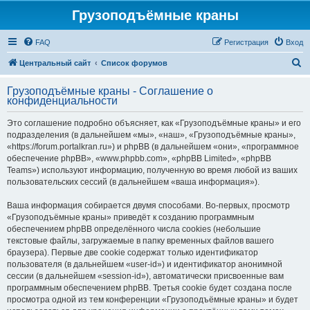
Грузоподъёмные краны
FAQ
Регистрация
Вход
П
Центральный сайт
Список форумов
о
Грузоподъёмные краны - Соглашение о
и
конфиденциальности
с
Это соглашение подробно объясняет, как «Грузоподъёмные краны» и его
к
подразделения (в дальнейшем «мы», «наш», «Грузоподъёмные краны»,
«https://forum.portalkran.ru») и phpBB (в дальнейшем «они», «программное
обеспечение phpBB», «www.phpbb.com», «phpBB Limited», «phpBB
Teams») используют информацию, полученную во время любой из ваших
пользовательских сессий (в дальнейшем «ваша информация»).
Ваша информация собирается двумя способами. Во-первых, просмотр
«Грузоподъёмные краны» приведёт к созданию программным
обеспечением phpBB определённого числа cookies (небольшие
текстовые файлы, загружаемые в папку временных файлов вашего
браузера). Первые две cookie содержат только идентификатор
пользователя (в дальнейшем «user-id») и идентификатор анонимной
сессии (в дальнейшем «session-id»), автоматически присвоенные вам
программным обеспечением phpBB. Третья cookie будет создана после
просмотра одной из тем конференции «Грузоподъёмные краны» и будет