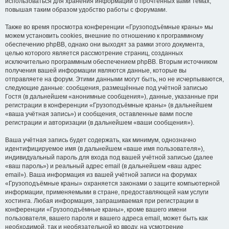
использоваться для хранения информации о прочтённых вами темах,
повышая таким образом удобство работы с форумами.
Также во время просмотра конференции «Грузоподъёмные краны» мы
можем установить cookies, внешние по отношению к программному
обеспечению phpBB, однако они выходят за рамки этого документа,
целью которого является рассмотрение страниц, созданных
исключительно программным обеспечением phpBB. Вторым источником
получения вашей информации являются данные, которые вы
отправляете на форум. Этими данными могут быть, но не исчерпываются,
следующие данные: сообщения, размещённые под учётной записью
Гостя (в дальнейшем «анонимные сообщения»), данные, указанные при
регистрации в конференции «Грузоподъёмные краны» (в дальнейшем
«ваша учётная запись») и сообщения, оставленные вами после
регистрации и авторизации (в дальнейшем «ваши сообщения»).
Ваша учётная запись будет содержать, как минимум, однозначно
идентифицируемое имя (в дальнейшем «ваше имя пользователя»),
индивидуальный пароль для входа под вашей учётной записью (далее
«ваш пароль») и реальный адрес email (в дальнейшем «ваш адрес
email»). Ваша информация из вашей учётной записи на форумах
«Грузоподъёмные краны» охраняется законами о защите компьютерной
информации, применяемыми в стране, предоставляющей нам услуги
хостинга. Любая информация, запрашиваемая при регистрации в
конференции «Грузоподъёмные краны», кроме вашего имени
пользователя, вашего пароля и вашего адреса email, может быть как
необходимой, так и необязательной ко вводу, на усмотрение