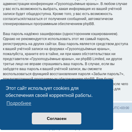
администрации конференции «Грузоподъёмные краны». В любом случае
у вас есть возможность выбрать, какая информация из вашей учётной
записи будет общедоступна. Кроме того, у вас есть возможность
согласиться/отказаться от получения сообщений, автоматически
сгенерированных программным обеспечением phpBB.
Ваш пароль надёжно зашифрован (односторонним хэшированием).
Однако не рекомендуется использовать этот же самый пароль,
регистрируясь на других сайтах. Ваш пароль является средством доступа
к вашей учётной записи на форумах «Грузоподъёмные краны»,
пожалуйста, храните его в тайне, ни при каких обстоятельствах ни
представители «Грузоподъёмные краны», ни phpBB Limited, ни другое
третье лицо не вправе спрашивать ваш пароль. В случае, если вы
забудете ваш пароль к вашей учётной записи, вы сможете
воспользоваться функцией восстановления пароля «Забыли пароль?»,
предусмотренной программным обеспечением phpBB. Вам будет
необходимо ввести ваше имя пользователя и ваш адрес email, после чего
Этот сайт использует cookies для
программное обеспечение phpBB сгенерирует вам новый пароль для
вашей учётной записи.
обеспечения своей корректной работы.
Подробнее
Центральный сайт
Список форумов
Часовой пояс:
UTC+03:00
Согласен
Создано на основе
phpBB
® Forum Software © phpBB Limited
Русская поддержка phpBB
Конфиденциальность
|
Правила