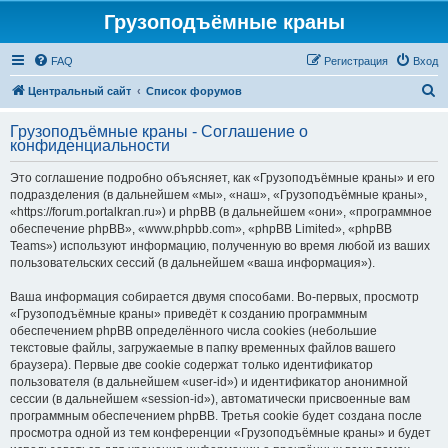
Грузоподъёмные краны
FAQ
Регистрация
Вход
П
Центральный сайт
Список форумов
о
Грузоподъёмные краны - Соглашение о
и
конфиденциальности
с
Это соглашение подробно объясняет, как «Грузоподъёмные краны» и его
к
подразделения (в дальнейшем «мы», «наш», «Грузоподъёмные краны»,
«https://forum.portalkran.ru») и phpBB (в дальнейшем «они», «программное
обеспечение phpBB», «www.phpbb.com», «phpBB Limited», «phpBB
Teams») используют информацию, полученную во время любой из ваших
пользовательских сессий (в дальнейшем «ваша информация»).
Ваша информация собирается двумя способами. Во-первых, просмотр
«Грузоподъёмные краны» приведёт к созданию программным
обеспечением phpBB определённого числа cookies (небольшие
текстовые файлы, загружаемые в папку временных файлов вашего
браузера). Первые две cookie содержат только идентификатор
пользователя (в дальнейшем «user-id») и идентификатор анонимной
сессии (в дальнейшем «session-id»), автоматически присвоенные вам
программным обеспечением phpBB. Третья cookie будет создана после
просмотра одной из тем конференции «Грузоподъёмные краны» и будет