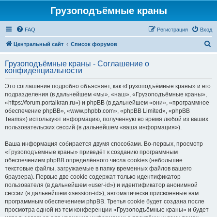
Грузоподъёмные краны
FAQ
Регистрация
Вход
П
Центральный сайт
Список форумов
о
Грузоподъёмные краны - Соглашение о
и
конфиденциальности
с
Это соглашение подробно объясняет, как «Грузоподъёмные краны» и его
к
подразделения (в дальнейшем «мы», «наш», «Грузоподъёмные краны»,
«https://forum.portalkran.ru») и phpBB (в дальнейшем «они», «программное
обеспечение phpBB», «www.phpbb.com», «phpBB Limited», «phpBB
Teams») используют информацию, полученную во время любой из ваших
пользовательских сессий (в дальнейшем «ваша информация»).
Ваша информация собирается двумя способами. Во-первых, просмотр
«Грузоподъёмные краны» приведёт к созданию программным
обеспечением phpBB определённого числа cookies (небольшие
текстовые файлы, загружаемые в папку временных файлов вашего
браузера). Первые две cookie содержат только идентификатор
пользователя (в дальнейшем «user-id») и идентификатор анонимной
сессии (в дальнейшем «session-id»), автоматически присвоенные вам
программным обеспечением phpBB. Третья cookie будет создана после
просмотра одной из тем конференции «Грузоподъёмные краны» и будет