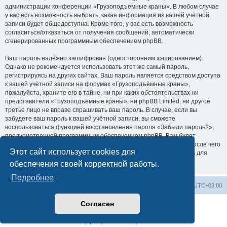
администрации конференции «Грузоподъёмные краны». В любом случае
у вас есть возможность выбрать, какая информация из вашей учётной
записи будет общедоступна. Кроме того, у вас есть возможность
согласиться/отказаться от получения сообщений, автоматически
сгенерированных программным обеспечением phpBB.
Ваш пароль надёжно зашифрован (односторонним хэшированием).
Однако не рекомендуется использовать этот же самый пароль,
регистрируясь на других сайтах. Ваш пароль является средством доступа
к вашей учётной записи на форумах «Грузоподъёмные краны»,
пожалуйста, храните его в тайне, ни при каких обстоятельствах ни
представители «Грузоподъёмные краны», ни phpBB Limited, ни другое
третье лицо не вправе спрашивать ваш пароль. В случае, если вы
забудете ваш пароль к вашей учётной записи, вы сможете
воспользоваться функцией восстановления пароля «Забыли пароль?»,
предусмотренной программным обеспечением phpBB. Вам будет
необходимо ввести ваше имя пользователя и ваш адрес email, после чего
Этот сайт использует cookies для
программное обеспечение phpBB сгенерирует вам новый пароль для
вашей учётной записи.
обеспечения своей корректной работы.
Подробнее
Центральный сайт
Список форумов
Часовой пояс:
UTC+03:00
Согласен
Создано на основе
phpBB
® Forum Software © phpBB Limited
Русская поддержка phpBB
Конфиденциальность
|
Правила