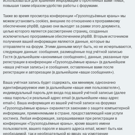
использоваться для хранения информации о прочтённых вами темах,
повышая таким образом удобство работы с форумами.
Также во время просмотра конференции «Грузоподъёмные краны» мы
можем установить cookies, внешние по отношению к программному
обеспечению phpBB, однако они выходят за рамки этого документа,
целью которого является рассмотрение страниц, созданных
исключительно программным обеспечением phpBB. Вторым источником
получения вашей информации являются данные, которые вы
отправляете на форум. Этими данными могут быть, но не исчерпываются,
следующие данные: сообщения, размещённые под учётной записью
Гостя (в дальнейшем «анонимные сообщения»), данные, указанные при
регистрации в конференции «Грузоподъёмные краны» (в дальнейшем
«ваша учётная запись») и сообщения, оставленные вами после
регистрации и авторизации (в дальнейшем «ваши сообщения»).
Ваша учётная запись будет содержать, как минимум, однозначно
идентифицируемое имя (в дальнейшем «ваше имя пользователя»),
индивидуальный пароль для входа под вашей учётной записью (далее
«ваш пароль») и реальный адрес email (в дальнейшем «ваш адрес
email»). Ваша информация из вашей учётной записи на форумах
«Грузоподъёмные краны» охраняется законами о защите компьютерной
информации, применяемыми в стране, предоставляющей нам услуги
хостинга. Любая информация, запрашиваемая при регистрации в
конференции «Грузоподъёмные краны», кроме вашего имени
пользователя, вашего пароля и вашего адреса email, может быть как
необходимой, так и необязательной ко вводу, на усмотрение