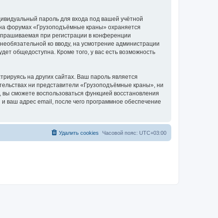
дивидуальный пароль для входа под вашей учётной
и на форумах «Грузоподъёмные краны» охраняется
апрашиваемая при регистрации в конференции
 необязательной ко вводу, на усмотрение администрации
дет общедоступна. Кроме того, у вас есть возможность
рируясь на других сайтах. Ваш пароль является
оятельствах ни представители «Грузоподъёмные краны», ни
си, вы сможете воспользоваться функцией восстановления
 ваш адрес email, после чего программное обеспечение
Удалить cookies
Часовой пояс:
UTC+03:00