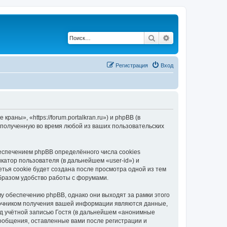
Поиск
Расширенный по
Регистрация
Вход
ны», «https://forum.portalkran.ru») и phpBB (в
полученную во время любой из ваших пользовательских
спечением phpBB определённого числа cookies
атор пользователя (в дальнейшем «user-id») и
тья cookie будет создана после просмотра одной из тем
бразом удобство работы с форумами.
 обеспечению phpBB, однако они выходят за рамки этого
точником получения вашей информации являются данные,
д учётной записью Гостя (в дальнейшем «анонимные
ообщения, оставленные вами после регистрации и