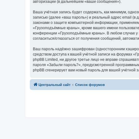
авторизации (в дальнейшем «ваши сообщения»).
Ваша учётная запись будет содержать, как минимум, одн
записью (далее «ваш пароль») и реальный адрес email (
законами о защите компьютерной информации, применяем
«Грузоподъёмные краны», кроме вашего имени пользователя
конференции «Грузоподъёмные краны». В любом случае у в
согласиться/отказаться от получения сообщений, автома
Ваш пароль надёжно зашифрован (односторонним хэширован
средством доступа к вашей учётной записи на форумах «Г
phpBB Limited, ни другое третье лицо не вправе спрашива
пароля «Забыли пароль?», предусмотренной программным 
phpBB сгенерирует вам новый пароль для вашей учётной з
Центральный сайт
Список форумов