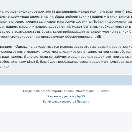
означно идентифицируемое имя (в дальнейшем «ваше имя пользователя»), ин
в дальнейшем «ваш адрес email»). Ваша информация из вашей учётной запис
ыми в стране, предоставляющей нам услуги хостинга. Любая информация, з
, вашего пароля и вашего адреса email, может быть как необходимой, так и
ас есть возможность выбрать, какая информация из вашей учётной записи бу
тически сгенерированных программным обеспечением phpBB.
ием). Однако не рекомендуется использовать этот же самый пароль, регист
рузоподъёмные краны», пожалуйста, храните его в тайне, ни при каких обст
ть ваш пароль. В случае, если вы забудете ваш пароль к вашей учётной запи
обеспечением phpBB. Вам будет необходимо ввести ваше имя пользователя и
аписи.
Создано на основе
phpBB
® Forum Software © phpBB Limited
Русская поддержка phpBB
Конфиденциальность
|
Правила