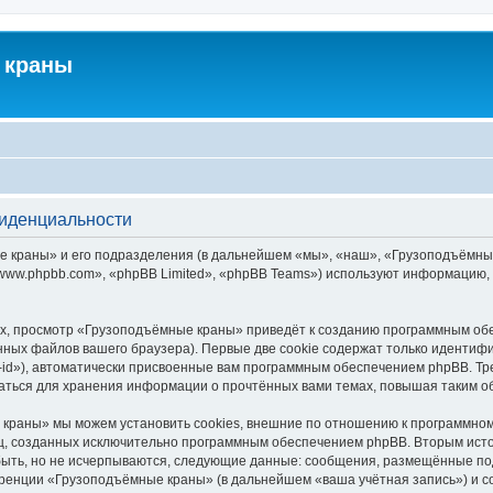
 краны
фиденциальности
краны» и его подразделения (в дальнейшем «мы», «наш», «Грузоподъёмные кра
ww.phpbb.com», «phpBB Limited», «phpBB Teams») используют информацию, 
х, просмотр «Грузоподъёмные краны» приведёт к созданию программным обе
ных файлов вашего браузера). Первые две cookie содержат только идентифик
id»), автоматически присвоенные вам программным обеспечением phpBB. Тре
ться для хранения информации о прочтённых вами темах, повышая таким о
краны» мы можем установить cookies, внешние по отношению к программному
иц, созданных исключительно программным обеспечением phpBB. Вторым ис
быть, но не исчерпываются, следующие данные: сообщения, размещённые по
еренции «Грузоподъёмные краны» (в дальнейшем «ваша учётная запись») и с