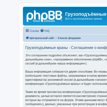
Грузоподъёмные
Всё о грузоподъёмных кранах
Ссылки
FAQ
Центральный сайт
Список форумов
Грузоподъёмные краны - Соглашение о кон
Это соглашение подробно объясняет, как «Грузоподъёмные 
дальнейшем «они», «программное обеспечение phpBB», «w
сессий (в дальнейшем «ваша информация»).
Ваша информация собирается двумя способами. Во-первы
(небольшие текстовые файлы, загружаемые в папку времен
идентификатор анонимной сессии (в дальнейшем «session-
конференции «Грузоподъёмные краны» и будет использова
Также во время просмотра конференции «Грузоподъёмные 
документа, целью которого является рассмотрение стран
которые вы отправляете на форум. Этими данными могут 
сообщения»), данные, указанные при регистрации в конф