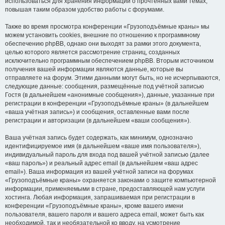
использоваться для хранения информации о прочтённых вами темах,
повышая таким образом удобство работы с форумами.
Также во время просмотра конференции «Грузоподъёмные краны» мы
можем установить cookies, внешние по отношению к программному
обеспечению phpBB, однако они выходят за рамки этого документа,
целью которого является рассмотрение страниц, созданных
исключительно программным обеспечением phpBB. Вторым источником
получения вашей информации являются данные, которые вы
отправляете на форум. Этими данными могут быть, но не исчерпываются,
следующие данные: сообщения, размещённые под учётной записью
Гостя (в дальнейшем «анонимные сообщения»), данные, указанные при
регистрации в конференции «Грузоподъёмные краны» (в дальнейшем
«ваша учётная запись») и сообщения, оставленные вами после
регистрации и авторизации (в дальнейшем «ваши сообщения»).
Ваша учётная запись будет содержать, как минимум, однозначно
идентифицируемое имя (в дальнейшем «ваше имя пользователя»),
индивидуальный пароль для входа под вашей учётной записью (далее
«ваш пароль») и реальный адрес email (в дальнейшем «ваш адрес
email»). Ваша информация из вашей учётной записи на форумах
«Грузоподъёмные краны» охраняется законами о защите компьютерной
информации, применяемыми в стране, предоставляющей нам услуги
хостинга. Любая информация, запрашиваемая при регистрации в
конференции «Грузоподъёмные краны», кроме вашего имени
пользователя, вашего пароля и вашего адреса email, может быть как
необходимой, так и необязательной ко вводу, на усмотрение