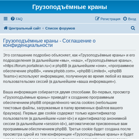
Грузоподъёмные краны
FAQ
Регистрация
Вход
П
Центральный сайт
Список форумов
о
Грузоподъёмные краны - Соглашение о
и
конфиденциальности
с
Это соглашение подробно объясняет, как «Грузоподъёмные краны» и его
к
подразделения (в дальнейшем «мы», «наш», «Грузоподъёмные краны»,
«https://forum.portalkran.ru») и phpBB (в дальнейшем «они», «программное
обеспечение phpBB», «www.phpbb.com», «phpBB Limited», «phpBB
Teams») используют информацию, полученную во время любой из ваших
пользовательских сессий (в дальнейшем «ваша информация»).
Ваша информация собирается двумя способами. Во-первых, просмотр
«Грузоподъёмные краны» приведёт к созданию программным
обеспечением phpBB определённого числа cookies (небольшие
текстовые файлы, загружаемые в папку временных файлов вашего
браузера). Первые две cookie содержат только идентификатор
пользователя (в дальнейшем «user-id») и идентификатор анонимной
сессии (в дальнейшем «session-id»), автоматически присвоенные вам
программным обеспечением phpBB. Третья cookie будет создана после
просмотра одной из тем конференции «Грузоподъёмные краны» и будет