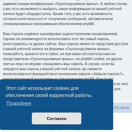
администрации конференции «Грузоподъёмные краны». В любом случае
у вас есть возможность выбрать, какая информация из вашей учётной
записи будет общедоступна. Кроме того, у вас есть возможность
согласиться/отказаться от получения сообщений, автоматически
сгенерированных программным обеспечением phpBB.
Ваш пароль надёжно зашифрован (односторонним хэшированием).
Однако не рекомендуется использовать этот же самый пароль,
регистрируясь на других сайтах. Ваш пароль является средством доступа
к вашей учётной записи на форумах «Грузоподъёмные краны»,
пожалуйста, храните его в тайне, ни при каких обстоятельствах ни
представители «Грузоподъёмные краны», ни phpBB Limited, ни другое
третье лицо не вправе спрашивать ваш пароль. В случае, если вы
забудете ваш пароль к вашей учётной записи, вы сможете
воспользоваться функцией восстановления пароля «Забыли пароль?»,
предусмотренной программным обеспечением phpBB. Вам будет
необходимо ввести ваше имя пользователя и ваш адрес email, после чего
Этот сайт использует cookies для
программное обеспечение phpBB сгенерирует вам новый пароль для
вашей учётной записи.
обеспечения своей корректной работы.
Подробнее
Центральный сайт
Список форумов
Часовой пояс:
UTC+03:00
Согласен
Создано на основе
phpBB
® Forum Software © phpBB Limited
Русская поддержка phpBB
Конфиденциальность
|
Правила