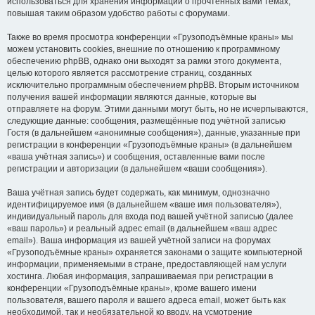
использоваться для хранения информации о прочтённых вами темах,
повышая таким образом удобство работы с форумами.
Также во время просмотра конференции «Грузоподъёмные краны» мы
можем установить cookies, внешние по отношению к программному
обеспечению phpBB, однако они выходят за рамки этого документа,
целью которого является рассмотрение страниц, созданных
исключительно программным обеспечением phpBB. Вторым источником
получения вашей информации являются данные, которые вы
отправляете на форум. Этими данными могут быть, но не исчерпываются,
следующие данные: сообщения, размещённые под учётной записью
Гостя (в дальнейшем «анонимные сообщения»), данные, указанные при
регистрации в конференции «Грузоподъёмные краны» (в дальнейшем
«ваша учётная запись») и сообщения, оставленные вами после
регистрации и авторизации (в дальнейшем «ваши сообщения»).
Ваша учётная запись будет содержать, как минимум, однозначно
идентифицируемое имя (в дальнейшем «ваше имя пользователя»),
индивидуальный пароль для входа под вашей учётной записью (далее
«ваш пароль») и реальный адрес email (в дальнейшем «ваш адрес
email»). Ваша информация из вашей учётной записи на форумах
«Грузоподъёмные краны» охраняется законами о защите компьютерной
информации, применяемыми в стране, предоставляющей нам услуги
хостинга. Любая информация, запрашиваемая при регистрации в
конференции «Грузоподъёмные краны», кроме вашего имени
пользователя, вашего пароля и вашего адреса email, может быть как
необходимой, так и необязательной ко вводу, на усмотрение