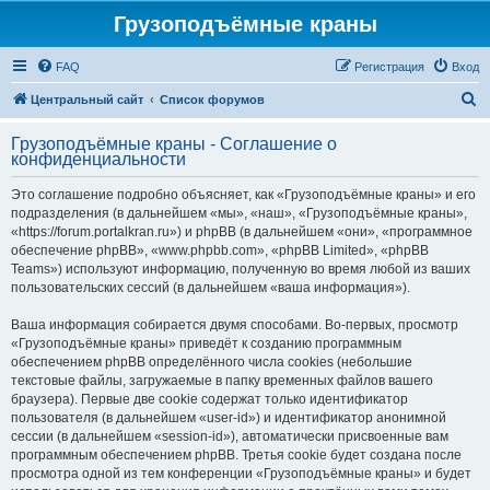
Грузоподъёмные краны
FAQ
Регистрация
Вход
П
Центральный сайт
Список форумов
о
Грузоподъёмные краны - Соглашение о
и
конфиденциальности
с
Это соглашение подробно объясняет, как «Грузоподъёмные краны» и его
к
подразделения (в дальнейшем «мы», «наш», «Грузоподъёмные краны»,
«https://forum.portalkran.ru») и phpBB (в дальнейшем «они», «программное
обеспечение phpBB», «www.phpbb.com», «phpBB Limited», «phpBB
Teams») используют информацию, полученную во время любой из ваших
пользовательских сессий (в дальнейшем «ваша информация»).
Ваша информация собирается двумя способами. Во-первых, просмотр
«Грузоподъёмные краны» приведёт к созданию программным
обеспечением phpBB определённого числа cookies (небольшие
текстовые файлы, загружаемые в папку временных файлов вашего
браузера). Первые две cookie содержат только идентификатор
пользователя (в дальнейшем «user-id») и идентификатор анонимной
сессии (в дальнейшем «session-id»), автоматически присвоенные вам
программным обеспечением phpBB. Третья cookie будет создана после
просмотра одной из тем конференции «Грузоподъёмные краны» и будет