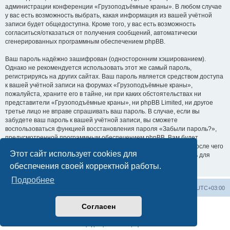
администрации конференции «Грузоподъёмные краны». В любом случае
у вас есть возможность выбрать, какая информация из вашей учётной
записи будет общедоступна. Кроме того, у вас есть возможность
согласиться/отказаться от получения сообщений, автоматически
сгенерированных программным обеспечением phpBB.
Ваш пароль надёжно зашифрован (односторонним хэшированием).
Однако не рекомендуется использовать этот же самый пароль,
регистрируясь на других сайтах. Ваш пароль является средством доступа
к вашей учётной записи на форумах «Грузоподъёмные краны»,
пожалуйста, храните его в тайне, ни при каких обстоятельствах ни
представители «Грузоподъёмные краны», ни phpBB Limited, ни другое
третье лицо не вправе спрашивать ваш пароль. В случае, если вы
забудете ваш пароль к вашей учётной записи, вы сможете
воспользоваться функцией восстановления пароля «Забыли пароль?»,
предусмотренной программным обеспечением phpBB. Вам будет
необходимо ввести ваше имя пользователя и ваш адрес email, после чего
Этот сайт использует cookies для
программное обеспечение phpBB сгенерирует вам новый пароль для
вашей учётной записи.
обеспечения своей корректной работы.
Подробнее
Центральный сайт
Список форумов
Часовой пояс:
UTC+03:00
Согласен
Создано на основе
phpBB
® Forum Software © phpBB Limited
Русская поддержка phpBB
Конфиденциальность
|
Правила