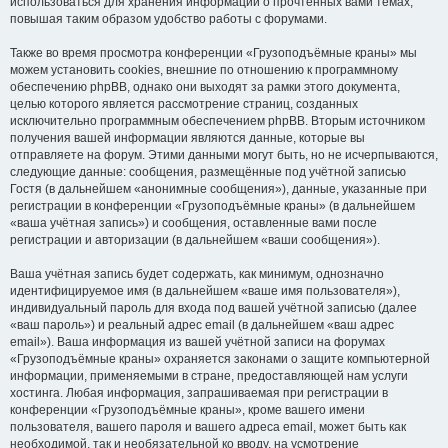
использоваться для хранения информации о прочтённых вами темах,
повышая таким образом удобство работы с форумами.
Также во время просмотра конференции «Грузоподъёмные краны» мы
можем установить cookies, внешние по отношению к программному
обеспечению phpBB, однако они выходят за рамки этого документа,
целью которого является рассмотрение страниц, созданных
исключительно программным обеспечением phpBB. Вторым источником
получения вашей информации являются данные, которые вы
отправляете на форум. Этими данными могут быть, но не исчерпываются,
следующие данные: сообщения, размещённые под учётной записью
Гостя (в дальнейшем «анонимные сообщения»), данные, указанные при
регистрации в конференции «Грузоподъёмные краны» (в дальнейшем
«ваша учётная запись») и сообщения, оставленные вами после
регистрации и авторизации (в дальнейшем «ваши сообщения»).
Ваша учётная запись будет содержать, как минимум, однозначно
идентифицируемое имя (в дальнейшем «ваше имя пользователя»),
индивидуальный пароль для входа под вашей учётной записью (далее
«ваш пароль») и реальный адрес email (в дальнейшем «ваш адрес
email»). Ваша информация из вашей учётной записи на форумах
«Грузоподъёмные краны» охраняется законами о защите компьютерной
информации, применяемыми в стране, предоставляющей нам услуги
хостинга. Любая информация, запрашиваемая при регистрации в
конференции «Грузоподъёмные краны», кроме вашего имени
пользователя, вашего пароля и вашего адреса email, может быть как
необходимой, так и необязательной ко вводу, на усмотрение