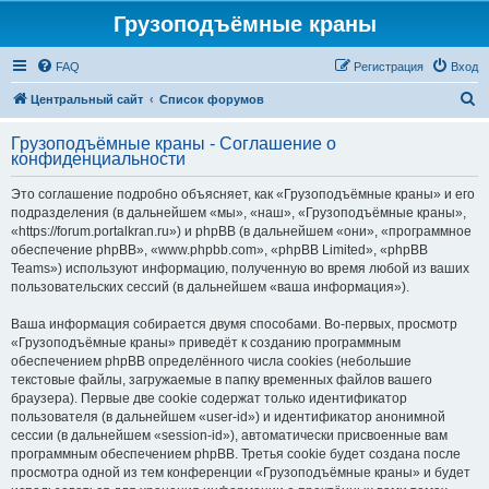
Грузоподъёмные краны
FAQ
Регистрация
Вход
П
Центральный сайт
Список форумов
о
Грузоподъёмные краны - Соглашение о
и
конфиденциальности
с
Это соглашение подробно объясняет, как «Грузоподъёмные краны» и его
к
подразделения (в дальнейшем «мы», «наш», «Грузоподъёмные краны»,
«https://forum.portalkran.ru») и phpBB (в дальнейшем «они», «программное
обеспечение phpBB», «www.phpbb.com», «phpBB Limited», «phpBB
Teams») используют информацию, полученную во время любой из ваших
пользовательских сессий (в дальнейшем «ваша информация»).
Ваша информация собирается двумя способами. Во-первых, просмотр
«Грузоподъёмные краны» приведёт к созданию программным
обеспечением phpBB определённого числа cookies (небольшие
текстовые файлы, загружаемые в папку временных файлов вашего
браузера). Первые две cookie содержат только идентификатор
пользователя (в дальнейшем «user-id») и идентификатор анонимной
сессии (в дальнейшем «session-id»), автоматически присвоенные вам
программным обеспечением phpBB. Третья cookie будет создана после
просмотра одной из тем конференции «Грузоподъёмные краны» и будет