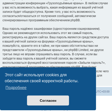
администрации конференции «Грузоподъёмные краны». В любом случае
у вас есть возможность выбрать, какая информация из вашей учётной
записи будет общедоступна. Кроме того, у вас есть возможность
согласиться/отказаться от получения сообщений, автоматически
сгенерированных программным обеспечением phpBB.
Ваш пароль надёжно зашифрован (односторонним хэшированием).
Однако не рекомендуется использовать этот же самый пароль,
регистрируясь на других сайтах. Ваш пароль является средством доступа
к вашей учётной записи на форумах «Грузоподъёмные краны»,
пожалуйста, храните его в тайне, ни при каких обстоятельствах ни
представители «Грузоподъёмные краны», ни phpBB Limited, ни другое
третье лицо не вправе спрашивать ваш пароль. В случае, если вы
забудете ваш пароль к вашей учётной записи, вы сможете
воспользоваться функцией восстановления пароля «Забыли пароль?»,
предусмотренной программным обеспечением phpBB. Вам будет
необходимо ввести ваше имя пользователя и ваш адрес email, после чего
Этот сайт использует cookies для
программное обеспечение phpBB сгенерирует вам новый пароль для
вашей учётной записи.
обеспечения своей корректной работы.
Подробнее
Центральный сайт
Список форумов
Часовой пояс:
UTC+03:00
Согласен
Создано на основе
phpBB
® Forum Software © phpBB Limited
Русская поддержка phpBB
Конфиденциальность
|
Правила