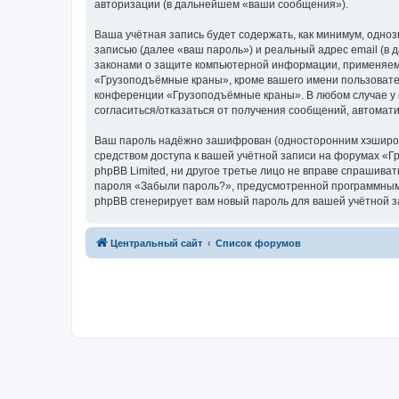
авторизации (в дальнейшем «ваши сообщения»).
Ваша учётная запись будет содержать, как минимум, одн
записью (далее «ваш пароль») и реальный адрес email (
законами о защите компьютерной информации, применяем
«Грузоподъёмные краны», кроме вашего имени пользователя
конференции «Грузоподъёмные краны». В любом случае у в
согласиться/отказаться от получения сообщений, автома
Ваш пароль надёжно зашифрован (односторонним хэширован
средством доступа к вашей учётной записи на форумах «Г
phpBB Limited, ни другое третье лицо не вправе спрашива
пароля «Забыли пароль?», предусмотренной программным 
phpBB сгенерирует вам новый пароль для вашей учётной з
Центральный сайт
Список форумов