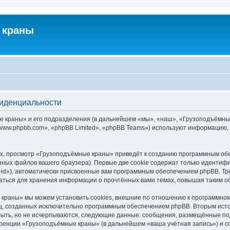
 краны
фиденциальности
краны» и его подразделения (в дальнейшем «мы», «наш», «Грузоподъёмные кра
ww.phpbb.com», «phpBB Limited», «phpBB Teams») используют информацию, 
х, просмотр «Грузоподъёмные краны» приведёт к созданию программным обе
ных файлов вашего браузера). Первые две cookie содержат только идентифик
id»), автоматически присвоенные вам программным обеспечением phpBB. Тре
ться для хранения информации о прочтённых вами темах, повышая таким о
краны» мы можем установить cookies, внешние по отношению к программному
иц, созданных исключительно программным обеспечением phpBB. Вторым ис
быть, но не исчерпываются, следующие данные: сообщения, размещённые по
еренции «Грузоподъёмные краны» (в дальнейшем «ваша учётная запись») и с