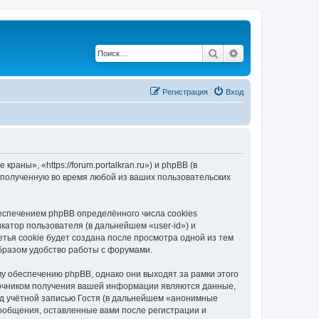
Поиск
Расширенный по
Регистрация
Вход
ны», «https://forum.portalkran.ru») и phpBB (в
полученную во время любой из ваших пользовательских
спечением phpBB определённого числа cookies
атор пользователя (в дальнейшем «user-id») и
тья cookie будет создана после просмотра одной из тем
бразом удобство работы с форумами.
 обеспечению phpBB, однако они выходят за рамки этого
точником получения вашей информации являются данные,
д учётной записью Гостя (в дальнейшем «анонимные
ообщения, оставленные вами после регистрации и