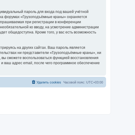
дивидуальный пароль для входа под вашей учётной
и на форумах «Грузоподъёмные краны» охраняется
апрашиваемая при регистрации в конференции
 необязательной ко вводу, на усмотрение администрации
дет общедоступна. Кроме того, у вас есть возможность
рируясь на других сайтах. Ваш пароль является
оятельствах ни представители «Грузоподъёмные краны», ни
си, вы сможете воспользоваться функцией восстановления
 ваш адрес email, после чего программное обеспечение
Удалить cookies
Часовой пояс:
UTC+03:00