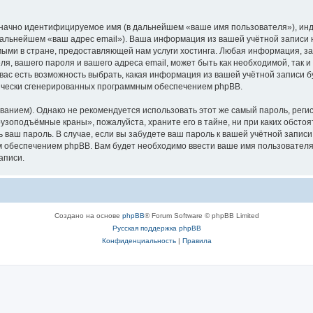
означно идентифицируемое имя (в дальнейшем «ваше имя пользователя»), ин
в дальнейшем «ваш адрес email»). Ваша информация из вашей учётной запис
ыми в стране, предоставляющей нам услуги хостинга. Любая информация, з
, вашего пароля и вашего адреса email, может быть как необходимой, так и
ас есть возможность выбрать, какая информация из вашей учётной записи бу
тически сгенерированных программным обеспечением phpBB.
ием). Однако не рекомендуется использовать этот же самый пароль, регист
рузоподъёмные краны», пожалуйста, храните его в тайне, ни при каких обст
ть ваш пароль. В случае, если вы забудете ваш пароль к вашей учётной запи
обеспечением phpBB. Вам будет необходимо ввести ваше имя пользователя и
аписи.
Создано на основе
phpBB
® Forum Software © phpBB Limited
Русская поддержка phpBB
Конфиденциальность
|
Правила