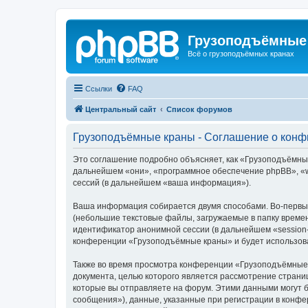
Грузоподъёмные
Всё о грузоподъёмных кранах
Ссылки
FAQ
Центральный сайт
Список форумов
Грузоподъёмные краны - Соглашение о кон
Это соглашение подробно объясняет, как «Грузоподъёмные 
дальнейшем «они», «программное обеспечение phpBB», «w
сессий (в дальнейшем «ваша информация»).
Ваша информация собирается двумя способами. Во-первы
(небольшие текстовые файлы, загружаемые в папку времен
идентификатор анонимной сессии (в дальнейшем «session-
конференции «Грузоподъёмные краны» и будет использова
Также во время просмотра конференции «Грузоподъёмные 
документа, целью которого является рассмотрение стран
которые вы отправляете на форум. Этими данными могут 
сообщения»), данные, указанные при регистрации в конф