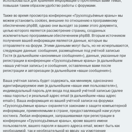
использоваться для хранения информации о прочтённых вами темах,
повышая таким образом удобство работы с форумами.
Также во время просмотра конференции «Грузоподъёмные краны» мы
можем установить cookies, внешние по отношению к программному
обеспечению phpBB, однако они выходят за рамки этого документа,
целью которого является рассмотрение страниц, созданных
исключительно программным обеспечением phpBB. Вторым источником
получения вашей информации являются данные, которые вы
отправляете на форум. Этими данными могут быть, но не исчерпываются,
следующие данные: сообщения, размещённые под учётной записью
Гостя (в дальнейшем «анонимные сообщения»), данные, указанные при
регистрации в конференции «Грузоподъёмные краны» (в дальнейшем
«ваша учётная запись») и сообщения, оставленные вами после
регистрации и авторизации (в дальнейшем «ваши сообщения»).
Ваша учётная запись будет содержать, как минимум, однозначно
идентифицируемое имя (в дальнейшем «ваше имя пользователя»),
индивидуальный пароль для входа под вашей учётной записью (далее
«ваш пароль») и реальный адрес email (в дальнейшем «ваш адрес
email»). Ваша информация из вашей учётной записи на форумах
«Грузоподъёмные краны» охраняется законами о защите компьютерной
информации, применяемыми в стране, предоставляющей нам услуги
хостинга. Любая информация, запрашиваемая при регистрации в
конференции «Грузоподъёмные краны», кроме вашего имени
пользователя, вашего пароля и вашего адреса email, может быть как
необходимой, так и необязательной ко вводу, на усмотрение