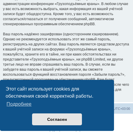
администрации конференции «Грузоподъёмные краны». В любом случае
у вас есть возможность выбрать, какая информация из вашей учётной
записи будет общедоступна. Кроме того, у вас есть возможность
согласиться/отказаться от получения сообщений, автоматически
сгенерированных программным обеспечением phpBB.
Ваш пароль надёжно зашифрован (односторонним хэшированием).
Однако не рекомендуется использовать этот же самый пароль,
регистрируясь на других сайтах. Ваш пароль является средством доступа
к вашей учётной записи на форумах «Грузоподъёмные краны»,
пожалуйста, храните его в тайне, ни при каких обстоятельствах ни
представители «Грузоподъёмные краны», ни phpBB Limited, ни другое
третье лицо не вправе спрашивать ваш пароль. В случае, если вы
забудете ваш пароль к вашей учётной записи, вы сможете
воспользоваться функцией восстановления пароля «Забыли пароль?»,
предусмотренной программным обеспечением phpBB. Вам будет
необходимо ввести ваше имя пользователя и ваш адрес email, после чего
Этот сайт использует cookies для
программное обеспечение phpBB сгенерирует вам новый пароль для
вашей учётной записи.
обеспечения своей корректной работы.
Подробнее
Центральный сайт
Список форумов
Часовой пояс:
UTC+03:00
Согласен
Создано на основе
phpBB
® Forum Software © phpBB Limited
Русская поддержка phpBB
Конфиденциальность
|
Правила