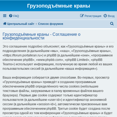
Грузоподъёмные краны
FAQ
Регистрация
Вход
П
Центральный сайт
Список форумов
о
Грузоподъёмные краны - Соглашение о
и
конфиденциальности
с
Это соглашение подробно объясняет, как «Грузоподъёмные краны» и его
к
подразделения (в дальнейшем «мы», «наш», «Грузоподъёмные краны»,
«https://forum.portalkran.ru») и phpBB (в дальнейшем «они», «программное
обеспечение phpBB», «www.phpbb.com», «phpBB Limited», «phpBB
Teams») используют информацию, полученную во время любой из ваших
пользовательских сессий (в дальнейшем «ваша информация»).
Ваша информация собирается двумя способами. Во-первых, просмотр
«Грузоподъёмные краны» приведёт к созданию программным
обеспечением phpBB определённого числа cookies (небольшие
текстовые файлы, загружаемые в папку временных файлов вашего
браузера). Первые две cookie содержат только идентификатор
пользователя (в дальнейшем «user-id») и идентификатор анонимной
сессии (в дальнейшем «session-id»), автоматически присвоенные вам
программным обеспечением phpBB. Третья cookie будет создана после
просмотра одной из тем конференции «Грузоподъёмные краны» и будет