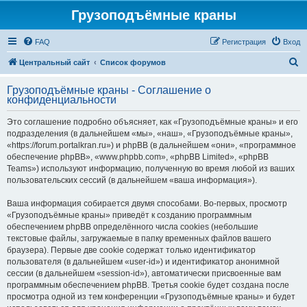
Грузоподъёмные краны
FAQ
Регистрация
Вход
П
Центральный сайт
Список форумов
о
Грузоподъёмные краны - Соглашение о
и
конфиденциальности
с
Это соглашение подробно объясняет, как «Грузоподъёмные краны» и его
к
подразделения (в дальнейшем «мы», «наш», «Грузоподъёмные краны»,
«https://forum.portalkran.ru») и phpBB (в дальнейшем «они», «программное
обеспечение phpBB», «www.phpbb.com», «phpBB Limited», «phpBB
Teams») используют информацию, полученную во время любой из ваших
пользовательских сессий (в дальнейшем «ваша информация»).
Ваша информация собирается двумя способами. Во-первых, просмотр
«Грузоподъёмные краны» приведёт к созданию программным
обеспечением phpBB определённого числа cookies (небольшие
текстовые файлы, загружаемые в папку временных файлов вашего
браузера). Первые две cookie содержат только идентификатор
пользователя (в дальнейшем «user-id») и идентификатор анонимной
сессии (в дальнейшем «session-id»), автоматически присвоенные вам
программным обеспечением phpBB. Третья cookie будет создана после
просмотра одной из тем конференции «Грузоподъёмные краны» и будет