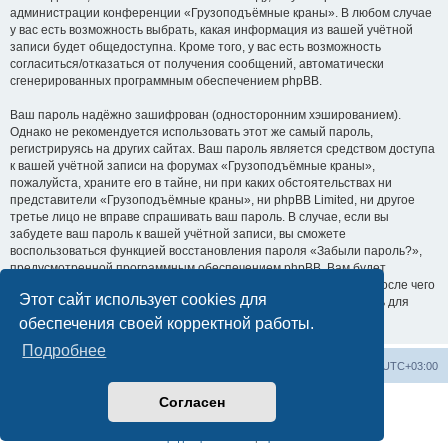
администрации конференции «Грузоподъёмные краны». В любом случае
у вас есть возможность выбрать, какая информация из вашей учётной
записи будет общедоступна. Кроме того, у вас есть возможность
согласиться/отказаться от получения сообщений, автоматически
сгенерированных программным обеспечением phpBB.
Ваш пароль надёжно зашифрован (односторонним хэшированием).
Однако не рекомендуется использовать этот же самый пароль,
регистрируясь на других сайтах. Ваш пароль является средством доступа
к вашей учётной записи на форумах «Грузоподъёмные краны»,
пожалуйста, храните его в тайне, ни при каких обстоятельствах ни
представители «Грузоподъёмные краны», ни phpBB Limited, ни другое
третье лицо не вправе спрашивать ваш пароль. В случае, если вы
забудете ваш пароль к вашей учётной записи, вы сможете
воспользоваться функцией восстановления пароля «Забыли пароль?»,
предусмотренной программным обеспечением phpBB. Вам будет
необходимо ввести ваше имя пользователя и ваш адрес email, после чего
Этот сайт использует cookies для
программное обеспечение phpBB сгенерирует вам новый пароль для
вашей учётной записи.
обеспечения своей корректной работы.
Подробнее
Центральный сайт
Список форумов
Часовой пояс:
UTC+03:00
Согласен
Создано на основе
phpBB
® Forum Software © phpBB Limited
Русская поддержка phpBB
Конфиденциальность
|
Правила