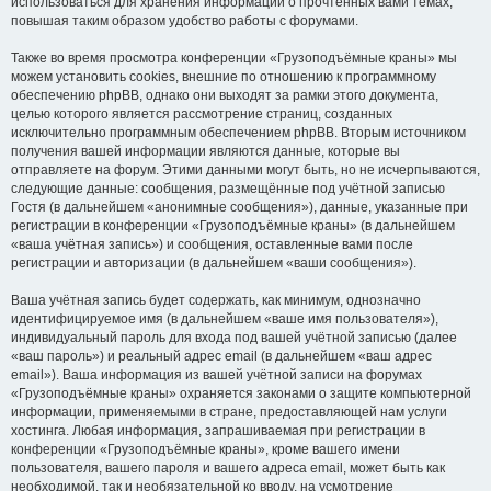
использоваться для хранения информации о прочтённых вами темах,
повышая таким образом удобство работы с форумами.
Также во время просмотра конференции «Грузоподъёмные краны» мы
можем установить cookies, внешние по отношению к программному
обеспечению phpBB, однако они выходят за рамки этого документа,
целью которого является рассмотрение страниц, созданных
исключительно программным обеспечением phpBB. Вторым источником
получения вашей информации являются данные, которые вы
отправляете на форум. Этими данными могут быть, но не исчерпываются,
следующие данные: сообщения, размещённые под учётной записью
Гостя (в дальнейшем «анонимные сообщения»), данные, указанные при
регистрации в конференции «Грузоподъёмные краны» (в дальнейшем
«ваша учётная запись») и сообщения, оставленные вами после
регистрации и авторизации (в дальнейшем «ваши сообщения»).
Ваша учётная запись будет содержать, как минимум, однозначно
идентифицируемое имя (в дальнейшем «ваше имя пользователя»),
индивидуальный пароль для входа под вашей учётной записью (далее
«ваш пароль») и реальный адрес email (в дальнейшем «ваш адрес
email»). Ваша информация из вашей учётной записи на форумах
«Грузоподъёмные краны» охраняется законами о защите компьютерной
информации, применяемыми в стране, предоставляющей нам услуги
хостинга. Любая информация, запрашиваемая при регистрации в
конференции «Грузоподъёмные краны», кроме вашего имени
пользователя, вашего пароля и вашего адреса email, может быть как
необходимой, так и необязательной ко вводу, на усмотрение