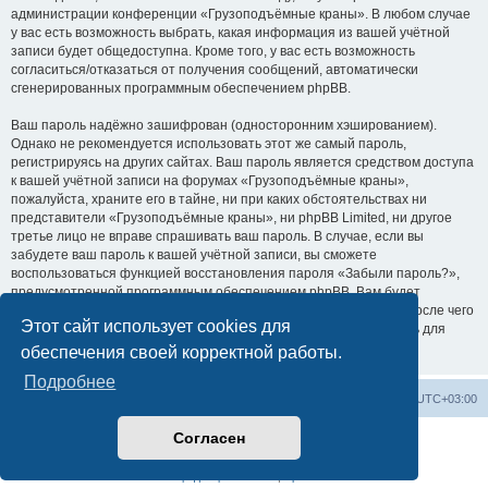
администрации конференции «Грузоподъёмные краны». В любом случае
у вас есть возможность выбрать, какая информация из вашей учётной
записи будет общедоступна. Кроме того, у вас есть возможность
согласиться/отказаться от получения сообщений, автоматически
сгенерированных программным обеспечением phpBB.
Ваш пароль надёжно зашифрован (односторонним хэшированием).
Однако не рекомендуется использовать этот же самый пароль,
регистрируясь на других сайтах. Ваш пароль является средством доступа
к вашей учётной записи на форумах «Грузоподъёмные краны»,
пожалуйста, храните его в тайне, ни при каких обстоятельствах ни
представители «Грузоподъёмные краны», ни phpBB Limited, ни другое
третье лицо не вправе спрашивать ваш пароль. В случае, если вы
забудете ваш пароль к вашей учётной записи, вы сможете
воспользоваться функцией восстановления пароля «Забыли пароль?»,
предусмотренной программным обеспечением phpBB. Вам будет
необходимо ввести ваше имя пользователя и ваш адрес email, после чего
Этот сайт использует cookies для
программное обеспечение phpBB сгенерирует вам новый пароль для
вашей учётной записи.
обеспечения своей корректной работы.
Подробнее
Центральный сайт
Список форумов
Часовой пояс:
UTC+03:00
Согласен
Создано на основе
phpBB
® Forum Software © phpBB Limited
Русская поддержка phpBB
Конфиденциальность
|
Правила