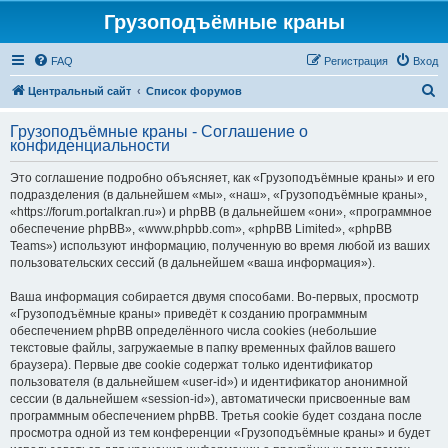
Грузоподъёмные краны
FAQ
Регистрация
Вход
П
Центральный сайт
Список форумов
о
Грузоподъёмные краны - Соглашение о
и
конфиденциальности
с
Это соглашение подробно объясняет, как «Грузоподъёмные краны» и его
к
подразделения (в дальнейшем «мы», «наш», «Грузоподъёмные краны»,
«https://forum.portalkran.ru») и phpBB (в дальнейшем «они», «программное
обеспечение phpBB», «www.phpbb.com», «phpBB Limited», «phpBB
Teams») используют информацию, полученную во время любой из ваших
пользовательских сессий (в дальнейшем «ваша информация»).
Ваша информация собирается двумя способами. Во-первых, просмотр
«Грузоподъёмные краны» приведёт к созданию программным
обеспечением phpBB определённого числа cookies (небольшие
текстовые файлы, загружаемые в папку временных файлов вашего
браузера). Первые две cookie содержат только идентификатор
пользователя (в дальнейшем «user-id») и идентификатор анонимной
сессии (в дальнейшем «session-id»), автоматически присвоенные вам
программным обеспечением phpBB. Третья cookie будет создана после
просмотра одной из тем конференции «Грузоподъёмные краны» и будет