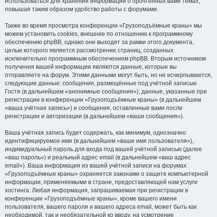
использоваться для хранения информации о прочтённых вами темах,
повышая таким образом удобство работы с форумами.
Также во время просмотра конференции «Грузоподъёмные краны» мы
можем установить cookies, внешние по отношению к программному
обеспечению phpBB, однако они выходят за рамки этого документа,
целью которого является рассмотрение страниц, созданных
исключительно программным обеспечением phpBB. Вторым источником
получения вашей информации являются данные, которые вы
отправляете на форум. Этими данными могут быть, но не исчерпываются,
следующие данные: сообщения, размещённые под учётной записью
Гостя (в дальнейшем «анонимные сообщения»), данные, указанные при
регистрации в конференции «Грузоподъёмные краны» (в дальнейшем
«ваша учётная запись») и сообщения, оставленные вами после
регистрации и авторизации (в дальнейшем «ваши сообщения»).
Ваша учётная запись будет содержать, как минимум, однозначно
идентифицируемое имя (в дальнейшем «ваше имя пользователя»),
индивидуальный пароль для входа под вашей учётной записью (далее
«ваш пароль») и реальный адрес email (в дальнейшем «ваш адрес
email»). Ваша информация из вашей учётной записи на форумах
«Грузоподъёмные краны» охраняется законами о защите компьютерной
информации, применяемыми в стране, предоставляющей нам услуги
хостинга. Любая информация, запрашиваемая при регистрации в
конференции «Грузоподъёмные краны», кроме вашего имени
пользователя, вашего пароля и вашего адреса email, может быть как
необходимой, так и необязательной ко вводу, на усмотрение