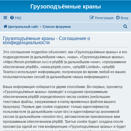
Грузоподъёмные краны
FAQ
Регистрация
Вход
П
Центральный сайт
Список форумов
о
Грузоподъёмные краны - Соглашение о
и
конфиденциальности
с
Это соглашение подробно объясняет, как «Грузоподъёмные краны» и его
к
подразделения (в дальнейшем «мы», «наш», «Грузоподъёмные краны»,
«https://forum.portalkran.ru») и phpBB (в дальнейшем «они», «программное
обеспечение phpBB», «www.phpbb.com», «phpBB Limited», «phpBB
Teams») используют информацию, полученную во время любой из ваших
пользовательских сессий (в дальнейшем «ваша информация»).
Ваша информация собирается двумя способами. Во-первых, просмотр
«Грузоподъёмные краны» приведёт к созданию программным
обеспечением phpBB определённого числа cookies (небольшие
текстовые файлы, загружаемые в папку временных файлов вашего
браузера). Первые две cookie содержат только идентификатор
пользователя (в дальнейшем «user-id») и идентификатор анонимной
сессии (в дальнейшем «session-id»), автоматически присвоенные вам
программным обеспечением phpBB. Третья cookie будет создана после
просмотра одной из тем конференции «Грузоподъёмные краны» и будет