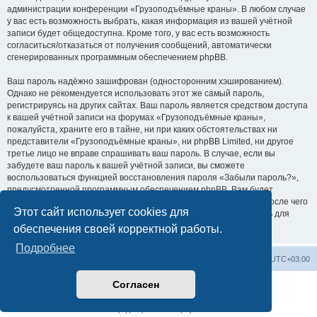
администрации конференции «Грузоподъёмные краны». В любом случае
у вас есть возможность выбрать, какая информация из вашей учётной
записи будет общедоступна. Кроме того, у вас есть возможность
согласиться/отказаться от получения сообщений, автоматически
сгенерированных программным обеспечением phpBB.
Ваш пароль надёжно зашифрован (односторонним хэшированием).
Однако не рекомендуется использовать этот же самый пароль,
регистрируясь на других сайтах. Ваш пароль является средством доступа
к вашей учётной записи на форумах «Грузоподъёмные краны»,
пожалуйста, храните его в тайне, ни при каких обстоятельствах ни
представители «Грузоподъёмные краны», ни phpBB Limited, ни другое
третье лицо не вправе спрашивать ваш пароль. В случае, если вы
забудете ваш пароль к вашей учётной записи, вы сможете
воспользоваться функцией восстановления пароля «Забыли пароль?»,
предусмотренной программным обеспечением phpBB. Вам будет
необходимо ввести ваше имя пользователя и ваш адрес email, после чего
Этот сайт использует cookies для
программное обеспечение phpBB сгенерирует вам новый пароль для
вашей учётной записи.
обеспечения своей корректной работы.
Подробнее
Центральный сайт
Список форумов
Часовой пояс:
UTC+03:00
Согласен
Создано на основе
phpBB
® Forum Software © phpBB Limited
Русская поддержка phpBB
Конфиденциальность
|
Правила