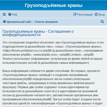
Грузоподъёмные краны
FAQ
Регистрация
Вход
П
Центральный сайт
Список форумов
о
Грузоподъёмные краны - Соглашение о
и
конфиденциальности
с
Это соглашение подробно объясняет, как «Грузоподъёмные краны» и его
к
подразделения (в дальнейшем «мы», «наш», «Грузоподъёмные краны»,
«https://forum.portalkran.ru») и phpBB (в дальнейшем «они», «программное
обеспечение phpBB», «www.phpbb.com», «phpBB Limited», «phpBB
Teams») используют информацию, полученную во время любой из ваших
пользовательских сессий (в дальнейшем «ваша информация»).
Ваша информация собирается двумя способами. Во-первых, просмотр
«Грузоподъёмные краны» приведёт к созданию программным
обеспечением phpBB определённого числа cookies (небольшие
текстовые файлы, загружаемые в папку временных файлов вашего
браузера). Первые две cookie содержат только идентификатор
пользователя (в дальнейшем «user-id») и идентификатор анонимной
сессии (в дальнейшем «session-id»), автоматически присвоенные вам
программным обеспечением phpBB. Третья cookie будет создана после
просмотра одной из тем конференции «Грузоподъёмные краны» и будет