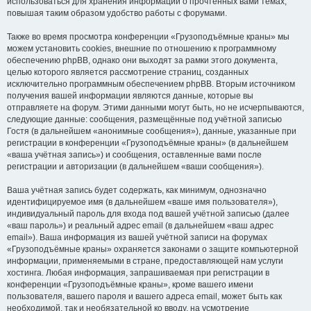
использоваться для хранения информации о прочтённых вами темах,
повышая таким образом удобство работы с форумами.
Также во время просмотра конференции «Грузоподъёмные краны» мы
можем установить cookies, внешние по отношению к программному
обеспечению phpBB, однако они выходят за рамки этого документа,
целью которого является рассмотрение страниц, созданных
исключительно программным обеспечением phpBB. Вторым источником
получения вашей информации являются данные, которые вы
отправляете на форум. Этими данными могут быть, но не исчерпываются,
следующие данные: сообщения, размещённые под учётной записью
Гостя (в дальнейшем «анонимные сообщения»), данные, указанные при
регистрации в конференции «Грузоподъёмные краны» (в дальнейшем
«ваша учётная запись») и сообщения, оставленные вами после
регистрации и авторизации (в дальнейшем «ваши сообщения»).
Ваша учётная запись будет содержать, как минимум, однозначно
идентифицируемое имя (в дальнейшем «ваше имя пользователя»),
индивидуальный пароль для входа под вашей учётной записью (далее
«ваш пароль») и реальный адрес email (в дальнейшем «ваш адрес
email»). Ваша информация из вашей учётной записи на форумах
«Грузоподъёмные краны» охраняется законами о защите компьютерной
информации, применяемыми в стране, предоставляющей нам услуги
хостинга. Любая информация, запрашиваемая при регистрации в
конференции «Грузоподъёмные краны», кроме вашего имени
пользователя, вашего пароля и вашего адреса email, может быть как
необходимой, так и необязательной ко вводу, на усмотрение