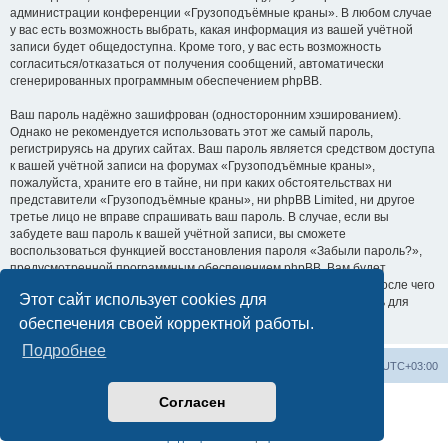
администрации конференции «Грузоподъёмные краны». В любом случае
у вас есть возможность выбрать, какая информация из вашей учётной
записи будет общедоступна. Кроме того, у вас есть возможность
согласиться/отказаться от получения сообщений, автоматически
сгенерированных программным обеспечением phpBB.
Ваш пароль надёжно зашифрован (односторонним хэшированием).
Однако не рекомендуется использовать этот же самый пароль,
регистрируясь на других сайтах. Ваш пароль является средством доступа
к вашей учётной записи на форумах «Грузоподъёмные краны»,
пожалуйста, храните его в тайне, ни при каких обстоятельствах ни
представители «Грузоподъёмные краны», ни phpBB Limited, ни другое
третье лицо не вправе спрашивать ваш пароль. В случае, если вы
забудете ваш пароль к вашей учётной записи, вы сможете
воспользоваться функцией восстановления пароля «Забыли пароль?»,
предусмотренной программным обеспечением phpBB. Вам будет
необходимо ввести ваше имя пользователя и ваш адрес email, после чего
Этот сайт использует cookies для
программное обеспечение phpBB сгенерирует вам новый пароль для
вашей учётной записи.
обеспечения своей корректной работы.
Подробнее
Центральный сайт
Список форумов
Часовой пояс:
UTC+03:00
Согласен
Создано на основе
phpBB
® Forum Software © phpBB Limited
Русская поддержка phpBB
Конфиденциальность
|
Правила