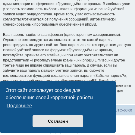
администрации конференции «Грузоподъёмные краны». В любом случае
у вас есть возможность выбрать, какая информация из вашей учётной
записи будет общедоступна. Кроме того, у вас есть возможность
согласиться/отказаться от получения сообщений, автоматически
сгенерированных программным обеспечением phpBB.
Ваш пароль надёжно зашифрован (односторонним хэшированием).
Однако не рекомендуется использовать этот же самый пароль,
регистрируясь на других сайтах. Ваш пароль является средством доступа
к вашей учётной записи на форумах «Грузоподъёмные краны»,
пожалуйста, храните его в тайне, ни при каких обстоятельствах ни
представители «Грузоподъёмные краны», ни phpBB Limited, ни другое
третье лицо не вправе спрашивать ваш пароль. В случае, если вы
забудете ваш пароль к вашей учётной записи, вы сможете
воспользоваться функцией восстановления пароля «Забыли пароль?»,
предусмотренной программным обеспечением phpBB. Вам будет
необходимо ввести ваше имя пользователя и ваш адрес email, после чего
Этот сайт использует cookies для
программное обеспечение phpBB сгенерирует вам новый пароль для
вашей учётной записи.
обеспечения своей корректной работы.
Подробнее
Центральный сайт
Список форумов
Часовой пояс:
UTC+03:00
Согласен
Создано на основе
phpBB
® Forum Software © phpBB Limited
Русская поддержка phpBB
Конфиденциальность
|
Правила