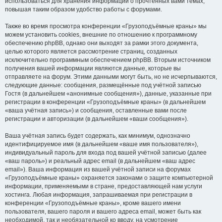
использоваться для хранения информации о прочтённых вами темах,
повышая таким образом удобство работы с форумами.
Также во время просмотра конференции «Грузоподъёмные краны» мы
можем установить cookies, внешние по отношению к программному
обеспечению phpBB, однако они выходят за рамки этого документа,
целью которого является рассмотрение страниц, созданных
исключительно программным обеспечением phpBB. Вторым источником
получения вашей информации являются данные, которые вы
отправляете на форум. Этими данными могут быть, но не исчерпываются,
следующие данные: сообщения, размещённые под учётной записью
Гостя (в дальнейшем «анонимные сообщения»), данные, указанные при
регистрации в конференции «Грузоподъёмные краны» (в дальнейшем
«ваша учётная запись») и сообщения, оставленные вами после
регистрации и авторизации (в дальнейшем «ваши сообщения»).
Ваша учётная запись будет содержать, как минимум, однозначно
идентифицируемое имя (в дальнейшем «ваше имя пользователя»),
индивидуальный пароль для входа под вашей учётной записью (далее
«ваш пароль») и реальный адрес email (в дальнейшем «ваш адрес
email»). Ваша информация из вашей учётной записи на форумах
«Грузоподъёмные краны» охраняется законами о защите компьютерной
информации, применяемыми в стране, предоставляющей нам услуги
хостинга. Любая информация, запрашиваемая при регистрации в
конференции «Грузоподъёмные краны», кроме вашего имени
пользователя, вашего пароля и вашего адреса email, может быть как
необходимой, так и необязательной ко вводу, на усмотрение