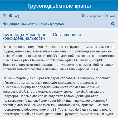
Грузоподъёмные краны
FAQ
Регистрация
Вход
П
Центральный сайт
Список форумов
о
Грузоподъёмные краны - Соглашение о
и
конфиденциальности
с
Это соглашение подробно объясняет, как «Грузоподъёмные краны» и его
к
подразделения (в дальнейшем «мы», «наш», «Грузоподъёмные краны»,
«https://forum.portalkran.ru») и phpBB (в дальнейшем «они», «программное
обеспечение phpBB», «www.phpbb.com», «phpBB Limited», «phpBB
Teams») используют информацию, полученную во время любой из ваших
пользовательских сессий (в дальнейшем «ваша информация»).
Ваша информация собирается двумя способами. Во-первых, просмотр
«Грузоподъёмные краны» приведёт к созданию программным
обеспечением phpBB определённого числа cookies (небольшие
текстовые файлы, загружаемые в папку временных файлов вашего
браузера). Первые две cookie содержат только идентификатор
пользователя (в дальнейшем «user-id») и идентификатор анонимной
сессии (в дальнейшем «session-id»), автоматически присвоенные вам
программным обеспечением phpBB. Третья cookie будет создана после
просмотра одной из тем конференции «Грузоподъёмные краны» и будет