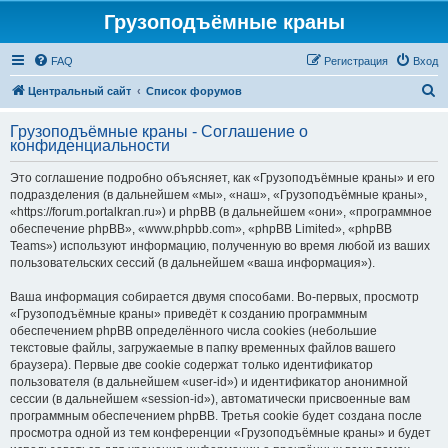
Грузоподъёмные краны
FAQ
Регистрация
Вход
П
Центральный сайт
Список форумов
о
Грузоподъёмные краны - Соглашение о
и
конфиденциальности
с
Это соглашение подробно объясняет, как «Грузоподъёмные краны» и его
к
подразделения (в дальнейшем «мы», «наш», «Грузоподъёмные краны»,
«https://forum.portalkran.ru») и phpBB (в дальнейшем «они», «программное
обеспечение phpBB», «www.phpbb.com», «phpBB Limited», «phpBB
Teams») используют информацию, полученную во время любой из ваших
пользовательских сессий (в дальнейшем «ваша информация»).
Ваша информация собирается двумя способами. Во-первых, просмотр
«Грузоподъёмные краны» приведёт к созданию программным
обеспечением phpBB определённого числа cookies (небольшие
текстовые файлы, загружаемые в папку временных файлов вашего
браузера). Первые две cookie содержат только идентификатор
пользователя (в дальнейшем «user-id») и идентификатор анонимной
сессии (в дальнейшем «session-id»), автоматически присвоенные вам
программным обеспечением phpBB. Третья cookie будет создана после
просмотра одной из тем конференции «Грузоподъёмные краны» и будет