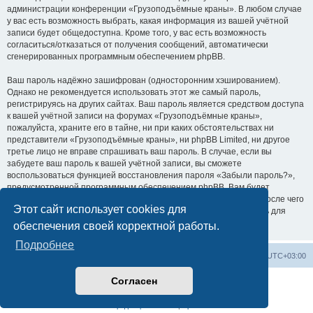
администрации конференции «Грузоподъёмные краны». В любом случае
у вас есть возможность выбрать, какая информация из вашей учётной
записи будет общедоступна. Кроме того, у вас есть возможность
согласиться/отказаться от получения сообщений, автоматически
сгенерированных программным обеспечением phpBB.
Ваш пароль надёжно зашифрован (односторонним хэшированием).
Однако не рекомендуется использовать этот же самый пароль,
регистрируясь на других сайтах. Ваш пароль является средством доступа
к вашей учётной записи на форумах «Грузоподъёмные краны»,
пожалуйста, храните его в тайне, ни при каких обстоятельствах ни
представители «Грузоподъёмные краны», ни phpBB Limited, ни другое
третье лицо не вправе спрашивать ваш пароль. В случае, если вы
забудете ваш пароль к вашей учётной записи, вы сможете
воспользоваться функцией восстановления пароля «Забыли пароль?»,
предусмотренной программным обеспечением phpBB. Вам будет
необходимо ввести ваше имя пользователя и ваш адрес email, после чего
Этот сайт использует cookies для
программное обеспечение phpBB сгенерирует вам новый пароль для
вашей учётной записи.
обеспечения своей корректной работы.
Подробнее
Центральный сайт
Список форумов
Часовой пояс:
UTC+03:00
Согласен
Создано на основе
phpBB
® Forum Software © phpBB Limited
Русская поддержка phpBB
Конфиденциальность
|
Правила