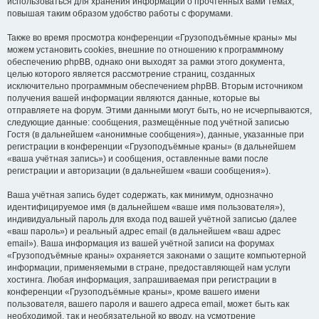
использоваться для хранения информации о прочтённых вами темах,
повышая таким образом удобство работы с форумами.
Также во время просмотра конференции «Грузоподъёмные краны» мы
можем установить cookies, внешние по отношению к программному
обеспечению phpBB, однако они выходят за рамки этого документа,
целью которого является рассмотрение страниц, созданных
исключительно программным обеспечением phpBB. Вторым источником
получения вашей информации являются данные, которые вы
отправляете на форум. Этими данными могут быть, но не исчерпываются,
следующие данные: сообщения, размещённые под учётной записью
Гостя (в дальнейшем «анонимные сообщения»), данные, указанные при
регистрации в конференции «Грузоподъёмные краны» (в дальнейшем
«ваша учётная запись») и сообщения, оставленные вами после
регистрации и авторизации (в дальнейшем «ваши сообщения»).
Ваша учётная запись будет содержать, как минимум, однозначно
идентифицируемое имя (в дальнейшем «ваше имя пользователя»),
индивидуальный пароль для входа под вашей учётной записью (далее
«ваш пароль») и реальный адрес email (в дальнейшем «ваш адрес
email»). Ваша информация из вашей учётной записи на форумах
«Грузоподъёмные краны» охраняется законами о защите компьютерной
информации, применяемыми в стране, предоставляющей нам услуги
хостинга. Любая информация, запрашиваемая при регистрации в
конференции «Грузоподъёмные краны», кроме вашего имени
пользователя, вашего пароля и вашего адреса email, может быть как
необходимой, так и необязательной ко вводу, на усмотрение