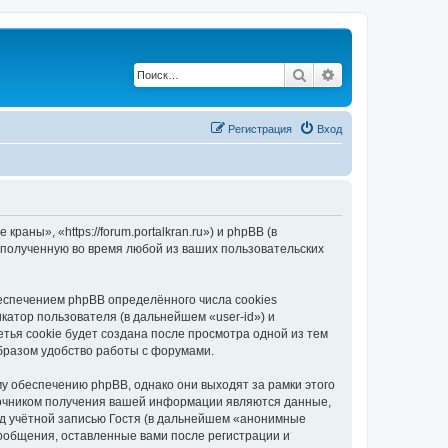
Поиск
Расширенный по
Регистрация
Вход
ны», «https://forum.portalkran.ru») и phpBB (в
полученную во время любой из ваших пользовательских
спечением phpBB определённого числа cookies
атор пользователя (в дальнейшем «user-id») и
тья cookie будет создана после просмотра одной из тем
бразом удобство работы с форумами.
 обеспечению phpBB, однако они выходят за рамки этого
точником получения вашей информации являются данные,
д учётной записью Гостя (в дальнейшем «анонимные
ообщения, оставленные вами после регистрации и