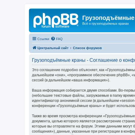
Грузоподъёмные
Всё о грузоподъёмных кранах
Ссылки
FAQ
Центральный сайт
Список форумов
Грузоподъёмные краны - Соглашение о кон
Это соглашение подробно объясняет, как «Грузоподъёмные 
дальнейшем «они», «программное обеспечение phpBB», «w
сессий (в дальнейшем «ваша информация»).
Ваша информация собирается двумя способами. Во-первы
(небольшие текстовые файлы, загружаемые в папку времен
идентификатор анонимной сессии (в дальнейшем «session-
конференции «Грузоподъёмные краны» и будет использова
Также во время просмотра конференции «Грузоподъёмные 
документа, целью которого является рассмотрение стран
которые вы отправляете на форум. Этими данными могут 
сообщения»), данные, указанные при регистрации в конф