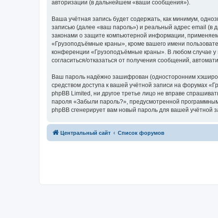
авторизации (в дальнейшем «ваши сообщения»).
Ваша учётная запись будет содержать, как минимум, одн
записью (далее «ваш пароль») и реальный адрес email (
законами о защите компьютерной информации, применяем
«Грузоподъёмные краны», кроме вашего имени пользователя
конференции «Грузоподъёмные краны». В любом случае у в
согласиться/отказаться от получения сообщений, автома
Ваш пароль надёжно зашифрован (односторонним хэширован
средством доступа к вашей учётной записи на форумах «Г
phpBB Limited, ни другое третье лицо не вправе спрашива
пароля «Забыли пароль?», предусмотренной программным 
phpBB сгенерирует вам новый пароль для вашей учётной з
Центральный сайт
Список форумов