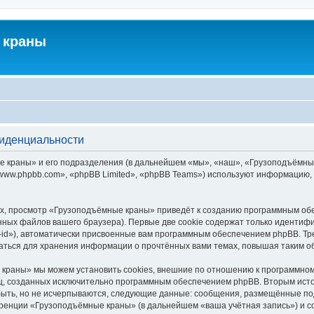
 краны
фиденциальности
краны» и его подразделения (в дальнейшем «мы», «наш», «Грузоподъёмные кра
ww.phpbb.com», «phpBB Limited», «phpBB Teams») используют информацию, 
х, просмотр «Грузоподъёмные краны» приведёт к созданию программным обе
ных файлов вашего браузера). Первые две cookie содержат только идентифик
id»), автоматически присвоенные вам программным обеспечением phpBB. Тре
ться для хранения информации о прочтённых вами темах, повышая таким о
краны» мы можем установить cookies, внешние по отношению к программному
иц, созданных исключительно программным обеспечением phpBB. Вторым ис
быть, но не исчерпываются, следующие данные: сообщения, размещённые по
еренции «Грузоподъёмные краны» (в дальнейшем «ваша учётная запись») и с