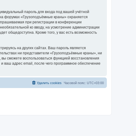
дивидуальный пароль для входа под вашей учётной
и на форумах «Грузоподъёмные краны» охраняется
апрашиваемая при регистрации в конференции
 необязательной ко вводу, на усмотрение администрации
дет общедоступна. Кроме того, у вас есть возможность
рируясь на других сайтах. Ваш пароль является
оятельствах ни представители «Грузоподъёмные краны», ни
си, вы сможете воспользоваться функцией восстановления
 ваш адрес email, после чего программное обеспечение
Удалить cookies
Часовой пояс:
UTC+03:00