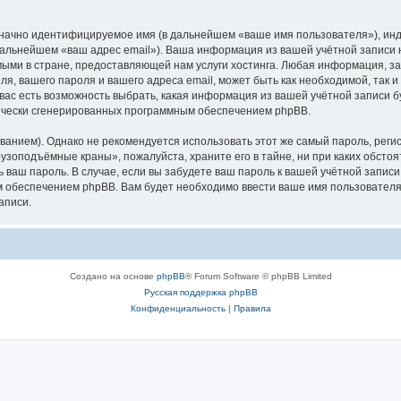
означно идентифицируемое имя (в дальнейшем «ваше имя пользователя»), ин
в дальнейшем «ваш адрес email»). Ваша информация из вашей учётной запис
ыми в стране, предоставляющей нам услуги хостинга. Любая информация, з
, вашего пароля и вашего адреса email, может быть как необходимой, так и
ас есть возможность выбрать, какая информация из вашей учётной записи бу
тически сгенерированных программным обеспечением phpBB.
ием). Однако не рекомендуется использовать этот же самый пароль, регист
рузоподъёмные краны», пожалуйста, храните его в тайне, ни при каких обст
ть ваш пароль. В случае, если вы забудете ваш пароль к вашей учётной запи
обеспечением phpBB. Вам будет необходимо ввести ваше имя пользователя и
аписи.
Создано на основе
phpBB
® Forum Software © phpBB Limited
Русская поддержка phpBB
Конфиденциальность
|
Правила