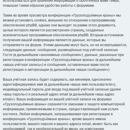
использоваться для хранения информации о прочтённых вами темах,
повышая таким образом удобство работы с форумами.
Также во время просмотра конференции «Грузоподъёмные краны» мы
можем установить cookies, внешние по отношению к программному
обеспечению phpBB, однако они выходят за рамки этого документа,
целью которого является рассмотрение страниц, созданных
исключительно программным обеспечением phpBB. Вторым источником
получения вашей информации являются данные, которые вы
отправляете на форум. Этими данными могут быть, но не исчерпываются,
следующие данные: сообщения, размещённые под учётной записью
Гостя (в дальнейшем «анонимные сообщения»), данные, указанные при
регистрации в конференции «Грузоподъёмные краны» (в дальнейшем
«ваша учётная запись») и сообщения, оставленные вами после
регистрации и авторизации (в дальнейшем «ваши сообщения»).
Ваша учётная запись будет содержать, как минимум, однозначно
идентифицируемое имя (в дальнейшем «ваше имя пользователя»),
индивидуальный пароль для входа под вашей учётной записью (далее
«ваш пароль») и реальный адрес email (в дальнейшем «ваш адрес
email»). Ваша информация из вашей учётной записи на форумах
«Грузоподъёмные краны» охраняется законами о защите компьютерной
информации, применяемыми в стране, предоставляющей нам услуги
хостинга. Любая информация, запрашиваемая при регистрации в
конференции «Грузоподъёмные краны», кроме вашего имени
пользователя, вашего пароля и вашего адреса email, может быть как
необходимой, так и необязательной ко вводу, на усмотрение