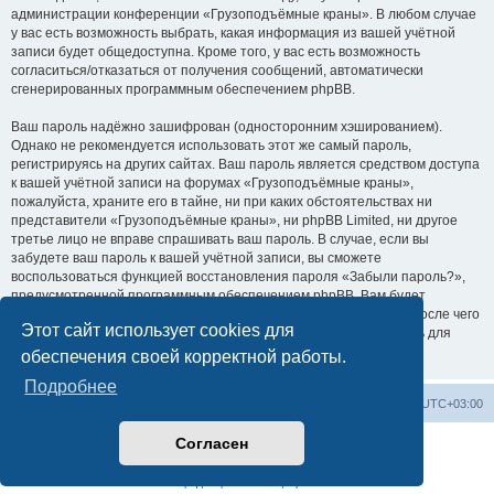
администрации конференции «Грузоподъёмные краны». В любом случае
у вас есть возможность выбрать, какая информация из вашей учётной
записи будет общедоступна. Кроме того, у вас есть возможность
согласиться/отказаться от получения сообщений, автоматически
сгенерированных программным обеспечением phpBB.
Ваш пароль надёжно зашифрован (односторонним хэшированием).
Однако не рекомендуется использовать этот же самый пароль,
регистрируясь на других сайтах. Ваш пароль является средством доступа
к вашей учётной записи на форумах «Грузоподъёмные краны»,
пожалуйста, храните его в тайне, ни при каких обстоятельствах ни
представители «Грузоподъёмные краны», ни phpBB Limited, ни другое
третье лицо не вправе спрашивать ваш пароль. В случае, если вы
забудете ваш пароль к вашей учётной записи, вы сможете
воспользоваться функцией восстановления пароля «Забыли пароль?»,
предусмотренной программным обеспечением phpBB. Вам будет
необходимо ввести ваше имя пользователя и ваш адрес email, после чего
Этот сайт использует cookies для
программное обеспечение phpBB сгенерирует вам новый пароль для
вашей учётной записи.
обеспечения своей корректной работы.
Подробнее
Центральный сайт
Список форумов
Часовой пояс:
UTC+03:00
Согласен
Создано на основе
phpBB
® Forum Software © phpBB Limited
Русская поддержка phpBB
Конфиденциальность
|
Правила