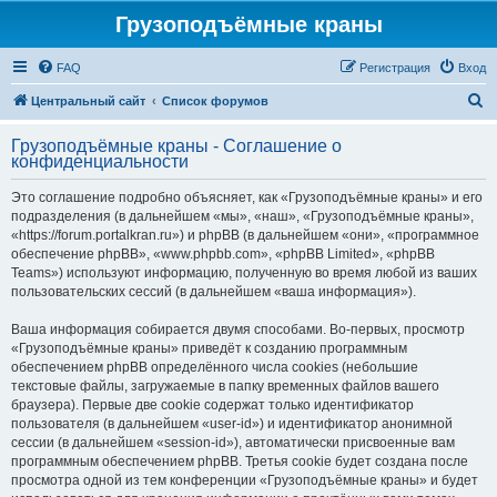
Грузоподъёмные краны
FAQ
Регистрация
Вход
П
Центральный сайт
Список форумов
о
Грузоподъёмные краны - Соглашение о
и
конфиденциальности
с
Это соглашение подробно объясняет, как «Грузоподъёмные краны» и его
к
подразделения (в дальнейшем «мы», «наш», «Грузоподъёмные краны»,
«https://forum.portalkran.ru») и phpBB (в дальнейшем «они», «программное
обеспечение phpBB», «www.phpbb.com», «phpBB Limited», «phpBB
Teams») используют информацию, полученную во время любой из ваших
пользовательских сессий (в дальнейшем «ваша информация»).
Ваша информация собирается двумя способами. Во-первых, просмотр
«Грузоподъёмные краны» приведёт к созданию программным
обеспечением phpBB определённого числа cookies (небольшие
текстовые файлы, загружаемые в папку временных файлов вашего
браузера). Первые две cookie содержат только идентификатор
пользователя (в дальнейшем «user-id») и идентификатор анонимной
сессии (в дальнейшем «session-id»), автоматически присвоенные вам
программным обеспечением phpBB. Третья cookie будет создана после
просмотра одной из тем конференции «Грузоподъёмные краны» и будет