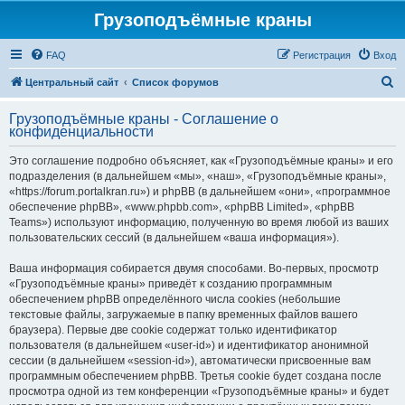
Грузоподъёмные краны
FAQ
Регистрация
Вход
П
Центральный сайт
Список форумов
о
Грузоподъёмные краны - Соглашение о
и
конфиденциальности
с
Это соглашение подробно объясняет, как «Грузоподъёмные краны» и его
к
подразделения (в дальнейшем «мы», «наш», «Грузоподъёмные краны»,
«https://forum.portalkran.ru») и phpBB (в дальнейшем «они», «программное
обеспечение phpBB», «www.phpbb.com», «phpBB Limited», «phpBB
Teams») используют информацию, полученную во время любой из ваших
пользовательских сессий (в дальнейшем «ваша информация»).
Ваша информация собирается двумя способами. Во-первых, просмотр
«Грузоподъёмные краны» приведёт к созданию программным
обеспечением phpBB определённого числа cookies (небольшие
текстовые файлы, загружаемые в папку временных файлов вашего
браузера). Первые две cookie содержат только идентификатор
пользователя (в дальнейшем «user-id») и идентификатор анонимной
сессии (в дальнейшем «session-id»), автоматически присвоенные вам
программным обеспечением phpBB. Третья cookie будет создана после
просмотра одной из тем конференции «Грузоподъёмные краны» и будет