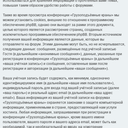
использоваться для хранения информации о прочтённых вами темах,
повышая таким образом удобство работы с форумами.
Также во время просмотра конференции «Грузоподъёмные краны» мы
можем установить cookies, внешние по отношению к программному
обеспечению phpBB, однако они выходят за рамки этого документа,
целью которого является рассмотрение страниц, созданных
исключительно программным обеспечением phpBB. Вторым источником
получения вашей информации являются данные, которые вы
отправляете на форум. Этими данными могут быть, но не исчерпываются,
следующие данные: сообщения, размещённые под учётной записью
Гостя (в дальнейшем «анонимные сообщения»), данные, указанные при
регистрации в конференции «Грузоподъёмные краны» (в дальнейшем
«ваша учётная запись») и сообщения, оставленные вами после
регистрации и авторизации (в дальнейшем «ваши сообщения»).
Ваша учётная запись будет содержать, как минимум, однозначно
идентифицируемое имя (в дальнейшем «ваше имя пользователя»),
индивидуальный пароль для входа под вашей учётной записью (далее
«ваш пароль») и реальный адрес email (в дальнейшем «ваш адрес
email»). Ваша информация из вашей учётной записи на форумах
«Грузоподъёмные краны» охраняется законами о защите компьютерной
информации, применяемыми в стране, предоставляющей нам услуги
хостинга. Любая информация, запрашиваемая при регистрации в
конференции «Грузоподъёмные краны», кроме вашего имени
пользователя, вашего пароля и вашего адреса email, может быть как
необходимой, так и необязательной ко вводу, на усмотрение