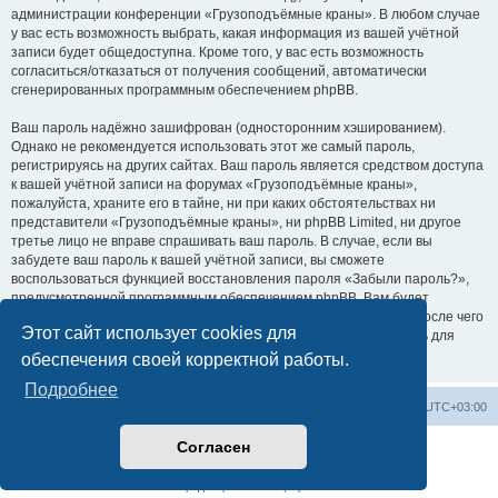
администрации конференции «Грузоподъёмные краны». В любом случае
у вас есть возможность выбрать, какая информация из вашей учётной
записи будет общедоступна. Кроме того, у вас есть возможность
согласиться/отказаться от получения сообщений, автоматически
сгенерированных программным обеспечением phpBB.
Ваш пароль надёжно зашифрован (односторонним хэшированием).
Однако не рекомендуется использовать этот же самый пароль,
регистрируясь на других сайтах. Ваш пароль является средством доступа
к вашей учётной записи на форумах «Грузоподъёмные краны»,
пожалуйста, храните его в тайне, ни при каких обстоятельствах ни
представители «Грузоподъёмные краны», ни phpBB Limited, ни другое
третье лицо не вправе спрашивать ваш пароль. В случае, если вы
забудете ваш пароль к вашей учётной записи, вы сможете
воспользоваться функцией восстановления пароля «Забыли пароль?»,
предусмотренной программным обеспечением phpBB. Вам будет
необходимо ввести ваше имя пользователя и ваш адрес email, после чего
Этот сайт использует cookies для
программное обеспечение phpBB сгенерирует вам новый пароль для
вашей учётной записи.
обеспечения своей корректной работы.
Подробнее
Центральный сайт
Список форумов
Часовой пояс:
UTC+03:00
Согласен
Создано на основе
phpBB
® Forum Software © phpBB Limited
Русская поддержка phpBB
Конфиденциальность
|
Правила