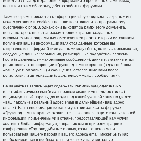
использоваться для хранения информации о прочтённых вами темах,
повышая таким образом удобство работы с форумами.
Также во время просмотра конференции «Грузоподъёмные краны» мы
можем установить cookies, внешние по отношению к программному
обеспечению phpBB, однако они выходят за рамки этого документа,
целью которого является рассмотрение страниц, созданных
исключительно программным обеспечением phpBB. Вторым источником
получения вашей информации являются данные, которые вы
отправляете на форум. Этими данными могут быть, но не исчерпываются,
следующие данные: сообщения, размещённые под учётной записью
Гостя (в дальнейшем «анонимные сообщения»), данные, указанные при
регистрации в конференции «Грузоподъёмные краны» (в дальнейшем
«ваша учётная запись») и сообщения, оставленные вами после
регистрации и авторизации (в дальнейшем «ваши сообщения»).
Ваша учётная запись будет содержать, как минимум, однозначно
идентифицируемое имя (в дальнейшем «ваше имя пользователя»),
индивидуальный пароль для входа под вашей учётной записью (далее
«ваш пароль») и реальный адрес email (в дальнейшем «ваш адрес
email»). Ваша информация из вашей учётной записи на форумах
«Грузоподъёмные краны» охраняется законами о защите компьютерной
информации, применяемыми в стране, предоставляющей нам услуги
хостинга. Любая информация, запрашиваемая при регистрации в
конференции «Грузоподъёмные краны», кроме вашего имени
пользователя, вашего пароля и вашего адреса email, может быть как
необходимой, так и необязательной ко вводу, на усмотрение