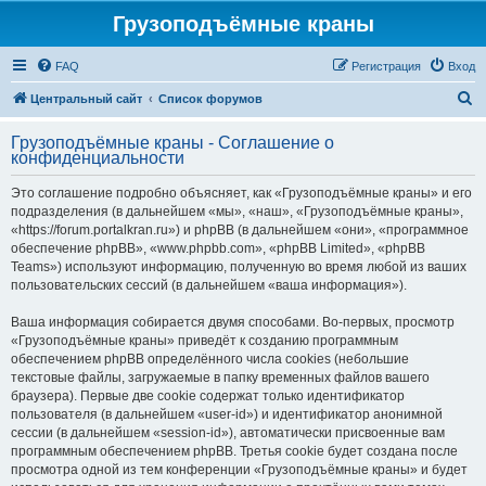
Грузоподъёмные краны
FAQ
Регистрация
Вход
П
Центральный сайт
Список форумов
о
Грузоподъёмные краны - Соглашение о
и
конфиденциальности
с
Это соглашение подробно объясняет, как «Грузоподъёмные краны» и его
к
подразделения (в дальнейшем «мы», «наш», «Грузоподъёмные краны»,
«https://forum.portalkran.ru») и phpBB (в дальнейшем «они», «программное
обеспечение phpBB», «www.phpbb.com», «phpBB Limited», «phpBB
Teams») используют информацию, полученную во время любой из ваших
пользовательских сессий (в дальнейшем «ваша информация»).
Ваша информация собирается двумя способами. Во-первых, просмотр
«Грузоподъёмные краны» приведёт к созданию программным
обеспечением phpBB определённого числа cookies (небольшие
текстовые файлы, загружаемые в папку временных файлов вашего
браузера). Первые две cookie содержат только идентификатор
пользователя (в дальнейшем «user-id») и идентификатор анонимной
сессии (в дальнейшем «session-id»), автоматически присвоенные вам
программным обеспечением phpBB. Третья cookie будет создана после
просмотра одной из тем конференции «Грузоподъёмные краны» и будет