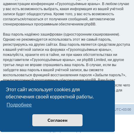
администрации конференции «Грузоподъёмные краны». В любом случае
у вас есть возможность выбрать, какая информация из вашей учётной
записи будет общедоступна. Кроме того, у вас есть возможность
согласиться/отказаться от получения сообщений, автоматически
сгенерированных программным обеспечением phpBB.
Ваш пароль надёжно зашифрован (односторонним хэшированием).
Однако не рекомендуется использовать этот же самый пароль,
регистрируясь на других сайтах. Ваш пароль является средством доступа
к вашей учётной записи на форумах «Грузоподъёмные краны»,
пожалуйста, храните его в тайне, ни при каких обстоятельствах ни
представители «Грузоподъёмные краны», ни phpBB Limited, ни другое
третье лицо не вправе спрашивать ваш пароль. В случае, если вы
забудете ваш пароль к вашей учётной записи, вы сможете
воспользоваться функцией восстановления пароля «Забыли пароль?»,
предусмотренной программным обеспечением phpBB. Вам будет
необходимо ввести ваше имя пользователя и ваш адрес email, после чего
Этот сайт использует cookies для
программное обеспечение phpBB сгенерирует вам новый пароль для
вашей учётной записи.
обеспечения своей корректной работы.
Подробнее
Центральный сайт
Список форумов
Часовой пояс:
UTC+03:00
Согласен
Создано на основе
phpBB
® Forum Software © phpBB Limited
Русская поддержка phpBB
Конфиденциальность
|
Правила