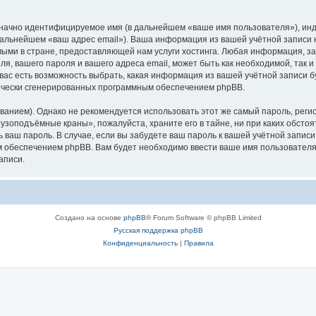
означно идентифицируемое имя (в дальнейшем «ваше имя пользователя»), ин
в дальнейшем «ваш адрес email»). Ваша информация из вашей учётной запис
ыми в стране, предоставляющей нам услуги хостинга. Любая информация, з
, вашего пароля и вашего адреса email, может быть как необходимой, так и
ас есть возможность выбрать, какая информация из вашей учётной записи бу
тически сгенерированных программным обеспечением phpBB.
ием). Однако не рекомендуется использовать этот же самый пароль, регист
рузоподъёмные краны», пожалуйста, храните его в тайне, ни при каких обст
ть ваш пароль. В случае, если вы забудете ваш пароль к вашей учётной запи
обеспечением phpBB. Вам будет необходимо ввести ваше имя пользователя и
аписи.
Создано на основе
phpBB
® Forum Software © phpBB Limited
Русская поддержка phpBB
Конфиденциальность
|
Правила