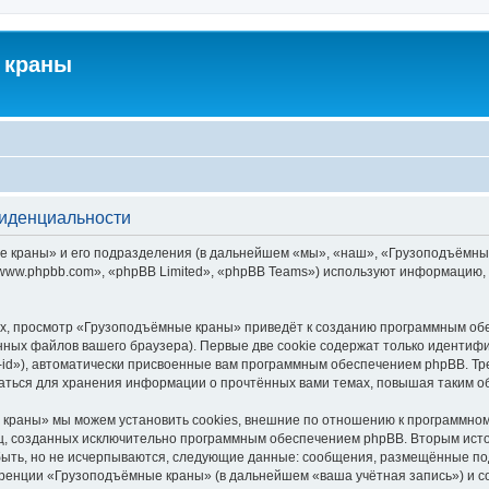
 краны
фиденциальности
краны» и его подразделения (в дальнейшем «мы», «наш», «Грузоподъёмные кра
ww.phpbb.com», «phpBB Limited», «phpBB Teams») используют информацию, 
х, просмотр «Грузоподъёмные краны» приведёт к созданию программным обе
ных файлов вашего браузера). Первые две cookie содержат только идентифик
id»), автоматически присвоенные вам программным обеспечением phpBB. Тре
ться для хранения информации о прочтённых вами темах, повышая таким о
краны» мы можем установить cookies, внешние по отношению к программному
иц, созданных исключительно программным обеспечением phpBB. Вторым ис
быть, но не исчерпываются, следующие данные: сообщения, размещённые по
еренции «Грузоподъёмные краны» (в дальнейшем «ваша учётная запись») и с