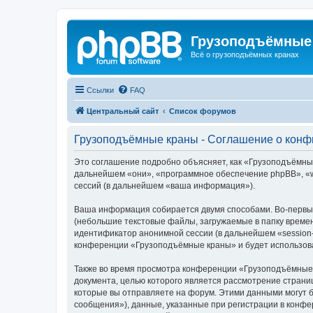
Грузоподъёмные
Всё о грузоподъёмных кранах
Ссылки
FAQ
Центральный сайт
Список форумов
Грузоподъёмные краны - Соглашение о кон
Это соглашение подробно объясняет, как «Грузоподъёмные 
дальнейшем «они», «программное обеспечение phpBB», «w
сессий (в дальнейшем «ваша информация»).
Ваша информация собирается двумя способами. Во-первы
(небольшие текстовые файлы, загружаемые в папку времен
идентификатор анонимной сессии (в дальнейшем «session-
конференции «Грузоподъёмные краны» и будет использова
Также во время просмотра конференции «Грузоподъёмные 
документа, целью которого является рассмотрение стран
которые вы отправляете на форум. Этими данными могут 
сообщения»), данные, указанные при регистрации в конф