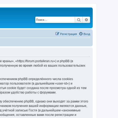
Поиск
Расширенный по
Регистрация
Вход
ны», «https://forum.portalkran.ru») и phpBB (в
полученную во время любой из ваших пользовательских
спечением phpBB определённого числа cookies
атор пользователя (в дальнейшем «user-id») и
тья cookie будет создана после просмотра одной из тем
бразом удобство работы с форумами.
 обеспечению phpBB, однако они выходят за рамки этого
точником получения вашей информации являются данные,
д учётной записью Гостя (в дальнейшем «анонимные
ообщения, оставленные вами после регистрации и