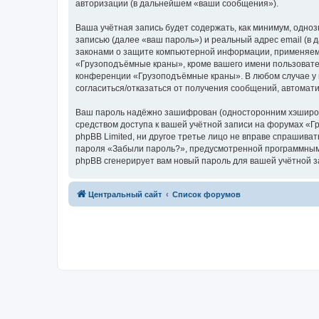
авторизации (в дальнейшем «ваши сообщения»).
Ваша учётная запись будет содержать, как минимум, одн
записью (далее «ваш пароль») и реальный адрес email (
законами о защите компьютерной информации, применяем
«Грузоподъёмные краны», кроме вашего имени пользователя
конференции «Грузоподъёмные краны». В любом случае у в
согласиться/отказаться от получения сообщений, автома
Ваш пароль надёжно зашифрован (односторонним хэширован
средством доступа к вашей учётной записи на форумах «Г
phpBB Limited, ни другое третье лицо не вправе спрашива
пароля «Забыли пароль?», предусмотренной программным 
phpBB сгенерирует вам новый пароль для вашей учётной з
Центральный сайт
Список форумов