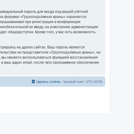
дивидуальный пароль для входа под вашей учётной
и на форумах «Грузоподъёмные краны» охраняется
апрашиваемая при регистрации в конференции
 необязательной ко вводу, на усмотрение администрации
дет общедоступна. Кроме того, у вас есть возможность
рируясь на других сайтах. Ваш пароль является
оятельствах ни представители «Грузоподъёмные краны», ни
си, вы сможете воспользоваться функцией восстановления
 ваш адрес email, после чего программное обеспечение
Удалить cookies
Часовой пояс:
UTC+03:00