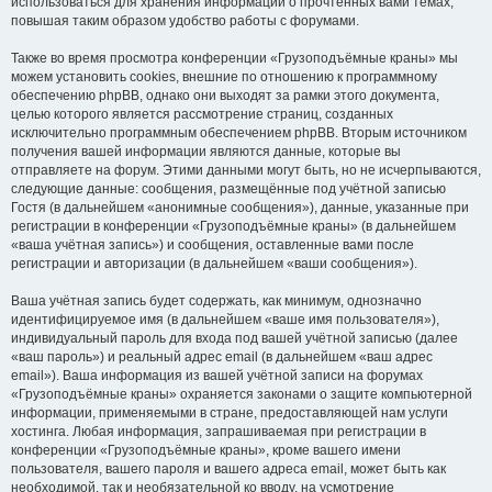
использоваться для хранения информации о прочтённых вами темах,
повышая таким образом удобство работы с форумами.
Также во время просмотра конференции «Грузоподъёмные краны» мы
можем установить cookies, внешние по отношению к программному
обеспечению phpBB, однако они выходят за рамки этого документа,
целью которого является рассмотрение страниц, созданных
исключительно программным обеспечением phpBB. Вторым источником
получения вашей информации являются данные, которые вы
отправляете на форум. Этими данными могут быть, но не исчерпываются,
следующие данные: сообщения, размещённые под учётной записью
Гостя (в дальнейшем «анонимные сообщения»), данные, указанные при
регистрации в конференции «Грузоподъёмные краны» (в дальнейшем
«ваша учётная запись») и сообщения, оставленные вами после
регистрации и авторизации (в дальнейшем «ваши сообщения»).
Ваша учётная запись будет содержать, как минимум, однозначно
идентифицируемое имя (в дальнейшем «ваше имя пользователя»),
индивидуальный пароль для входа под вашей учётной записью (далее
«ваш пароль») и реальный адрес email (в дальнейшем «ваш адрес
email»). Ваша информация из вашей учётной записи на форумах
«Грузоподъёмные краны» охраняется законами о защите компьютерной
информации, применяемыми в стране, предоставляющей нам услуги
хостинга. Любая информация, запрашиваемая при регистрации в
конференции «Грузоподъёмные краны», кроме вашего имени
пользователя, вашего пароля и вашего адреса email, может быть как
необходимой, так и необязательной ко вводу, на усмотрение