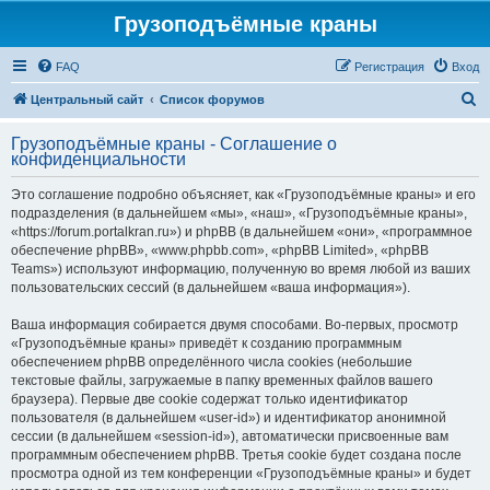
Грузоподъёмные краны
FAQ
Регистрация
Вход
П
Центральный сайт
Список форумов
о
Грузоподъёмные краны - Соглашение о
и
конфиденциальности
с
Это соглашение подробно объясняет, как «Грузоподъёмные краны» и его
к
подразделения (в дальнейшем «мы», «наш», «Грузоподъёмные краны»,
«https://forum.portalkran.ru») и phpBB (в дальнейшем «они», «программное
обеспечение phpBB», «www.phpbb.com», «phpBB Limited», «phpBB
Teams») используют информацию, полученную во время любой из ваших
пользовательских сессий (в дальнейшем «ваша информация»).
Ваша информация собирается двумя способами. Во-первых, просмотр
«Грузоподъёмные краны» приведёт к созданию программным
обеспечением phpBB определённого числа cookies (небольшие
текстовые файлы, загружаемые в папку временных файлов вашего
браузера). Первые две cookie содержат только идентификатор
пользователя (в дальнейшем «user-id») и идентификатор анонимной
сессии (в дальнейшем «session-id»), автоматически присвоенные вам
программным обеспечением phpBB. Третья cookie будет создана после
просмотра одной из тем конференции «Грузоподъёмные краны» и будет