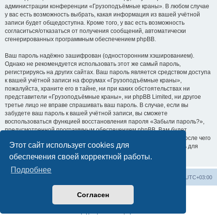
администрации конференции «Грузоподъёмные краны». В любом случае
у вас есть возможность выбрать, какая информация из вашей учётной
записи будет общедоступна. Кроме того, у вас есть возможность
согласиться/отказаться от получения сообщений, автоматически
сгенерированных программным обеспечением phpBB.
Ваш пароль надёжно зашифрован (односторонним хэшированием).
Однако не рекомендуется использовать этот же самый пароль,
регистрируясь на других сайтах. Ваш пароль является средством доступа
к вашей учётной записи на форумах «Грузоподъёмные краны»,
пожалуйста, храните его в тайне, ни при каких обстоятельствах ни
представители «Грузоподъёмные краны», ни phpBB Limited, ни другое
третье лицо не вправе спрашивать ваш пароль. В случае, если вы
забудете ваш пароль к вашей учётной записи, вы сможете
воспользоваться функцией восстановления пароля «Забыли пароль?»,
предусмотренной программным обеспечением phpBB. Вам будет
необходимо ввести ваше имя пользователя и ваш адрес email, после чего
Этот сайт использует cookies для
программное обеспечение phpBB сгенерирует вам новый пароль для
вашей учётной записи.
обеспечения своей корректной работы.
Подробнее
Центральный сайт
Список форумов
Часовой пояс:
UTC+03:00
Согласен
Создано на основе
phpBB
® Forum Software © phpBB Limited
Русская поддержка phpBB
Конфиденциальность
|
Правила