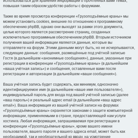
использоваться для хранения информации о прочтённых вами темах,
повышая таким образом удобство работы с форумами.
Также во время просмотра конференции «Грузоподъёмные краны» мы
можем установить cookies, внешние по отношению к программному
обеспечению phpBB, однако они выходят за рамки этого документа,
целью которого является рассмотрение страниц, созданных
исключительно программным обеспечением phpBB. Вторым источником
получения вашей информации являются данные, которые вы
отправляете на форум. Этими данными могут быть, но не исчерпываются,
следующие данные: сообщения, размещённые под учётной записью
Гостя (в дальнейшем «анонимные сообщения»), данные, указанные при
регистрации в конференции «Грузоподъёмные краны» (в дальнейшем
«ваша учётная запись») и сообщения, оставленные вами после
регистрации и авторизации (в дальнейшем «ваши сообщения»).
Ваша учётная запись будет содержать, как минимум, однозначно
идентифицируемое имя (в дальнейшем «ваше имя пользователя»),
индивидуальный пароль для входа под вашей учётной записью (далее
«ваш пароль») и реальный адрес email (в дальнейшем «ваш адрес
email»). Ваша информация из вашей учётной записи на форумах
«Грузоподъёмные краны» охраняется законами о защите компьютерной
информации, применяемыми в стране, предоставляющей нам услуги
хостинга. Любая информация, запрашиваемая при регистрации в
конференции «Грузоподъёмные краны», кроме вашего имени
пользователя, вашего пароля и вашего адреса email, может быть как
необходимой, так и необязательной ко вводу, на усмотрение