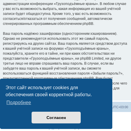
администрации конференции «Грузоподъёмные краны». В любом случае
у вас есть возможность выбрать, какая информация из вашей учётной
записи будет общедоступна. Кроме того, у вас есть возможность
согласиться/отказаться от получения сообщений, автоматически
сгенерированных программным обеспечением phpBB.
Ваш пароль надёжно зашифрован (односторонним хэшированием).
Однако не рекомендуется использовать этот же самый пароль,
регистрируясь на других сайтах. Ваш пароль является средством доступа
к вашей учётной записи на форумах «Грузоподъёмные краны»,
пожалуйста, храните его в тайне, ни при каких обстоятельствах ни
представители «Грузоподъёмные краны», ни phpBB Limited, ни другое
третье лицо не вправе спрашивать ваш пароль. В случае, если вы
забудете ваш пароль к вашей учётной записи, вы сможете
воспользоваться функцией восстановления пароля «Забыли пароль?»,
предусмотренной программным обеспечением phpBB. Вам будет
необходимо ввести ваше имя пользователя и ваш адрес email, после чего
Этот сайт использует cookies для
программное обеспечение phpBB сгенерирует вам новый пароль для
вашей учётной записи.
обеспечения своей корректной работы.
Подробнее
Центральный сайт
Список форумов
Часовой пояс:
UTC+03:00
Согласен
Создано на основе
phpBB
® Forum Software © phpBB Limited
Русская поддержка phpBB
Конфиденциальность
|
Правила