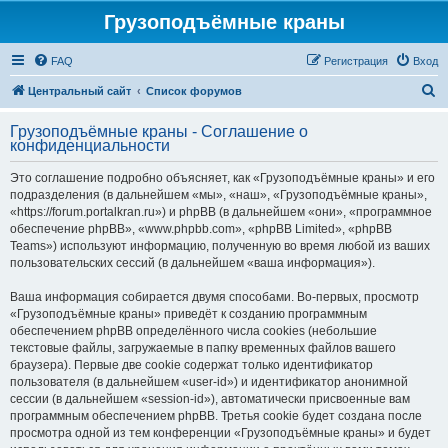
Грузоподъёмные краны
FAQ
Регистрация
Вход
П
Центральный сайт
Список форумов
о
Грузоподъёмные краны - Соглашение о
и
конфиденциальности
с
Это соглашение подробно объясняет, как «Грузоподъёмные краны» и его
к
подразделения (в дальнейшем «мы», «наш», «Грузоподъёмные краны»,
«https://forum.portalkran.ru») и phpBB (в дальнейшем «они», «программное
обеспечение phpBB», «www.phpbb.com», «phpBB Limited», «phpBB
Teams») используют информацию, полученную во время любой из ваших
пользовательских сессий (в дальнейшем «ваша информация»).
Ваша информация собирается двумя способами. Во-первых, просмотр
«Грузоподъёмные краны» приведёт к созданию программным
обеспечением phpBB определённого числа cookies (небольшие
текстовые файлы, загружаемые в папку временных файлов вашего
браузера). Первые две cookie содержат только идентификатор
пользователя (в дальнейшем «user-id») и идентификатор анонимной
сессии (в дальнейшем «session-id»), автоматически присвоенные вам
программным обеспечением phpBB. Третья cookie будет создана после
просмотра одной из тем конференции «Грузоподъёмные краны» и будет