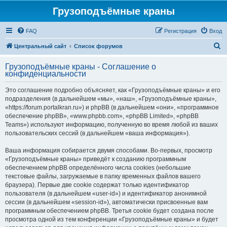
Грузоподъёмные краны
FAQ
Регистрация
Вход
П
Центральный сайт
Список форумов
о
Грузоподъёмные краны - Соглашение о
и
конфиденциальности
с
Это соглашение подробно объясняет, как «Грузоподъёмные краны» и его
к
подразделения (в дальнейшем «мы», «наш», «Грузоподъёмные краны»,
«https://forum.portalkran.ru») и phpBB (в дальнейшем «они», «программное
обеспечение phpBB», «www.phpbb.com», «phpBB Limited», «phpBB
Teams») используют информацию, полученную во время любой из ваших
пользовательских сессий (в дальнейшем «ваша информация»).
Ваша информация собирается двумя способами. Во-первых, просмотр
«Грузоподъёмные краны» приведёт к созданию программным
обеспечением phpBB определённого числа cookies (небольшие
текстовые файлы, загружаемые в папку временных файлов вашего
браузера). Первые две cookie содержат только идентификатор
пользователя (в дальнейшем «user-id») и идентификатор анонимной
сессии (в дальнейшем «session-id»), автоматически присвоенные вам
программным обеспечением phpBB. Третья cookie будет создана после
просмотра одной из тем конференции «Грузоподъёмные краны» и будет