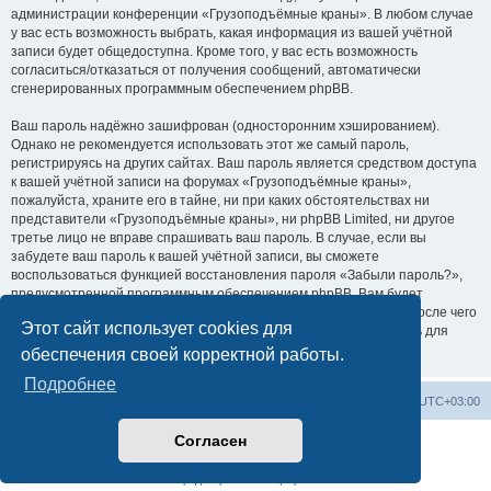
администрации конференции «Грузоподъёмные краны». В любом случае
у вас есть возможность выбрать, какая информация из вашей учётной
записи будет общедоступна. Кроме того, у вас есть возможность
согласиться/отказаться от получения сообщений, автоматически
сгенерированных программным обеспечением phpBB.
Ваш пароль надёжно зашифрован (односторонним хэшированием).
Однако не рекомендуется использовать этот же самый пароль,
регистрируясь на других сайтах. Ваш пароль является средством доступа
к вашей учётной записи на форумах «Грузоподъёмные краны»,
пожалуйста, храните его в тайне, ни при каких обстоятельствах ни
представители «Грузоподъёмные краны», ни phpBB Limited, ни другое
третье лицо не вправе спрашивать ваш пароль. В случае, если вы
забудете ваш пароль к вашей учётной записи, вы сможете
воспользоваться функцией восстановления пароля «Забыли пароль?»,
предусмотренной программным обеспечением phpBB. Вам будет
необходимо ввести ваше имя пользователя и ваш адрес email, после чего
Этот сайт использует cookies для
программное обеспечение phpBB сгенерирует вам новый пароль для
вашей учётной записи.
обеспечения своей корректной работы.
Подробнее
Центральный сайт
Список форумов
Часовой пояс:
UTC+03:00
Согласен
Создано на основе
phpBB
® Forum Software © phpBB Limited
Русская поддержка phpBB
Конфиденциальность
|
Правила