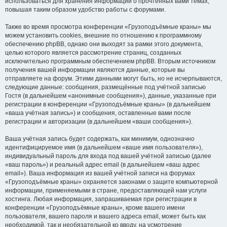
использоваться для хранения информации о прочтённых вами темах,
повышая таким образом удобство работы с форумами.
Также во время просмотра конференции «Грузоподъёмные краны» мы
можем установить cookies, внешние по отношению к программному
обеспечению phpBB, однако они выходят за рамки этого документа,
целью которого является рассмотрение страниц, созданных
исключительно программным обеспечением phpBB. Вторым источником
получения вашей информации являются данные, которые вы
отправляете на форум. Этими данными могут быть, но не исчерпываются,
следующие данные: сообщения, размещённые под учётной записью
Гостя (в дальнейшем «анонимные сообщения»), данные, указанные при
регистрации в конференции «Грузоподъёмные краны» (в дальнейшем
«ваша учётная запись») и сообщения, оставленные вами после
регистрации и авторизации (в дальнейшем «ваши сообщения»).
Ваша учётная запись будет содержать, как минимум, однозначно
идентифицируемое имя (в дальнейшем «ваше имя пользователя»),
индивидуальный пароль для входа под вашей учётной записью (далее
«ваш пароль») и реальный адрес email (в дальнейшем «ваш адрес
email»). Ваша информация из вашей учётной записи на форумах
«Грузоподъёмные краны» охраняется законами о защите компьютерной
информации, применяемыми в стране, предоставляющей нам услуги
хостинга. Любая информация, запрашиваемая при регистрации в
конференции «Грузоподъёмные краны», кроме вашего имени
пользователя, вашего пароля и вашего адреса email, может быть как
необходимой, так и необязательной ко вводу, на усмотрение