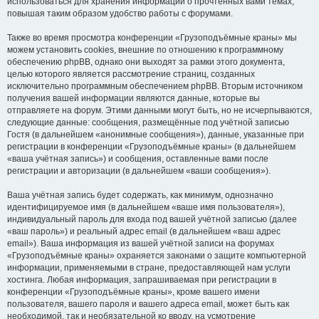
использоваться для хранения информации о прочтённых вами темах,
повышая таким образом удобство работы с форумами.
Также во время просмотра конференции «Грузоподъёмные краны» мы
можем установить cookies, внешние по отношению к программному
обеспечению phpBB, однако они выходят за рамки этого документа,
целью которого является рассмотрение страниц, созданных
исключительно программным обеспечением phpBB. Вторым источником
получения вашей информации являются данные, которые вы
отправляете на форум. Этими данными могут быть, но не исчерпываются,
следующие данные: сообщения, размещённые под учётной записью
Гостя (в дальнейшем «анонимные сообщения»), данные, указанные при
регистрации в конференции «Грузоподъёмные краны» (в дальнейшем
«ваша учётная запись») и сообщения, оставленные вами после
регистрации и авторизации (в дальнейшем «ваши сообщения»).
Ваша учётная запись будет содержать, как минимум, однозначно
идентифицируемое имя (в дальнейшем «ваше имя пользователя»),
индивидуальный пароль для входа под вашей учётной записью (далее
«ваш пароль») и реальный адрес email (в дальнейшем «ваш адрес
email»). Ваша информация из вашей учётной записи на форумах
«Грузоподъёмные краны» охраняется законами о защите компьютерной
информации, применяемыми в стране, предоставляющей нам услуги
хостинга. Любая информация, запрашиваемая при регистрации в
конференции «Грузоподъёмные краны», кроме вашего имени
пользователя, вашего пароля и вашего адреса email, может быть как
необходимой, так и необязательной ко вводу, на усмотрение