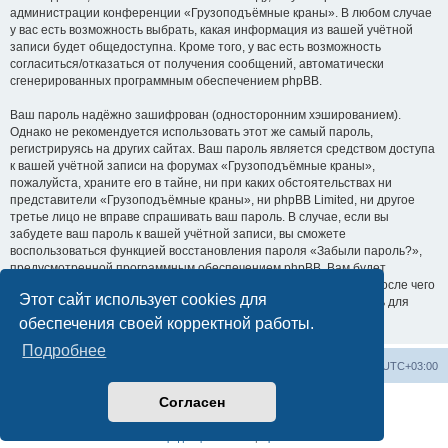
администрации конференции «Грузоподъёмные краны». В любом случае
у вас есть возможность выбрать, какая информация из вашей учётной
записи будет общедоступна. Кроме того, у вас есть возможность
согласиться/отказаться от получения сообщений, автоматически
сгенерированных программным обеспечением phpBB.
Ваш пароль надёжно зашифрован (односторонним хэшированием).
Однако не рекомендуется использовать этот же самый пароль,
регистрируясь на других сайтах. Ваш пароль является средством доступа
к вашей учётной записи на форумах «Грузоподъёмные краны»,
пожалуйста, храните его в тайне, ни при каких обстоятельствах ни
представители «Грузоподъёмные краны», ни phpBB Limited, ни другое
третье лицо не вправе спрашивать ваш пароль. В случае, если вы
забудете ваш пароль к вашей учётной записи, вы сможете
воспользоваться функцией восстановления пароля «Забыли пароль?»,
предусмотренной программным обеспечением phpBB. Вам будет
необходимо ввести ваше имя пользователя и ваш адрес email, после чего
Этот сайт использует cookies для
программное обеспечение phpBB сгенерирует вам новый пароль для
вашей учётной записи.
обеспечения своей корректной работы.
Подробнее
Центральный сайт
Список форумов
Часовой пояс:
UTC+03:00
Согласен
Создано на основе
phpBB
® Forum Software © phpBB Limited
Русская поддержка phpBB
Конфиденциальность
|
Правила