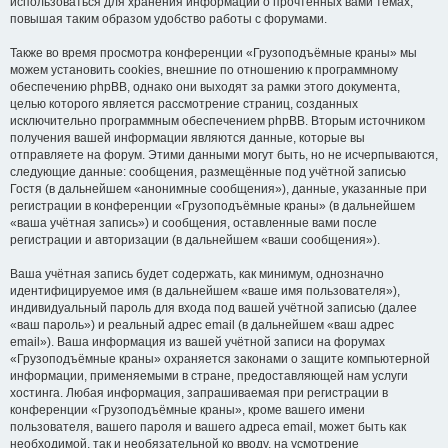
использоваться для хранения информации о прочтённых вами темах,
повышая таким образом удобство работы с форумами.
Также во время просмотра конференции «Грузоподъёмные краны» мы
можем установить cookies, внешние по отношению к программному
обеспечению phpBB, однако они выходят за рамки этого документа,
целью которого является рассмотрение страниц, созданных
исключительно программным обеспечением phpBB. Вторым источником
получения вашей информации являются данные, которые вы
отправляете на форум. Этими данными могут быть, но не исчерпываются,
следующие данные: сообщения, размещённые под учётной записью
Гостя (в дальнейшем «анонимные сообщения»), данные, указанные при
регистрации в конференции «Грузоподъёмные краны» (в дальнейшем
«ваша учётная запись») и сообщения, оставленные вами после
регистрации и авторизации (в дальнейшем «ваши сообщения»).
Ваша учётная запись будет содержать, как минимум, однозначно
идентифицируемое имя (в дальнейшем «ваше имя пользователя»),
индивидуальный пароль для входа под вашей учётной записью (далее
«ваш пароль») и реальный адрес email (в дальнейшем «ваш адрес
email»). Ваша информация из вашей учётной записи на форумах
«Грузоподъёмные краны» охраняется законами о защите компьютерной
информации, применяемыми в стране, предоставляющей нам услуги
хостинга. Любая информация, запрашиваемая при регистрации в
конференции «Грузоподъёмные краны», кроме вашего имени
пользователя, вашего пароля и вашего адреса email, может быть как
необходимой, так и необязательной ко вводу, на усмотрение