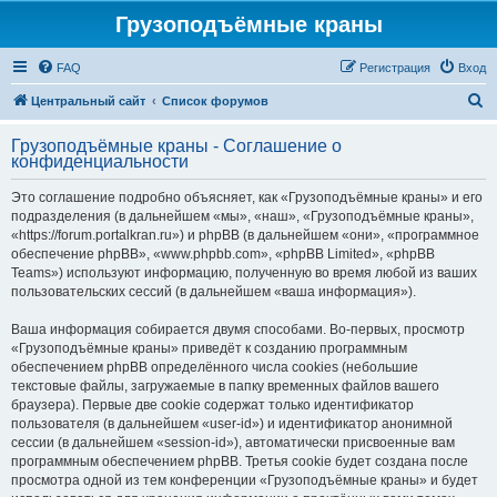
Грузоподъёмные краны
FAQ
Регистрация
Вход
П
Центральный сайт
Список форумов
о
Грузоподъёмные краны - Соглашение о
и
конфиденциальности
с
Это соглашение подробно объясняет, как «Грузоподъёмные краны» и его
к
подразделения (в дальнейшем «мы», «наш», «Грузоподъёмные краны»,
«https://forum.portalkran.ru») и phpBB (в дальнейшем «они», «программное
обеспечение phpBB», «www.phpbb.com», «phpBB Limited», «phpBB
Teams») используют информацию, полученную во время любой из ваших
пользовательских сессий (в дальнейшем «ваша информация»).
Ваша информация собирается двумя способами. Во-первых, просмотр
«Грузоподъёмные краны» приведёт к созданию программным
обеспечением phpBB определённого числа cookies (небольшие
текстовые файлы, загружаемые в папку временных файлов вашего
браузера). Первые две cookie содержат только идентификатор
пользователя (в дальнейшем «user-id») и идентификатор анонимной
сессии (в дальнейшем «session-id»), автоматически присвоенные вам
программным обеспечением phpBB. Третья cookie будет создана после
просмотра одной из тем конференции «Грузоподъёмные краны» и будет