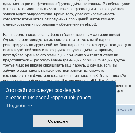
администрации конференции «Грузоподъёмные краны». В любом случае
у вас есть возможность выбрать, какая информация из вашей учётной
записи будет общедоступна. Кроме того, у вас есть возможность
согласиться/отказаться от получения сообщений, автоматически
сгенерированных программным обеспечением phpBB.
Ваш пароль надёжно зашифрован (односторонним хэшированием).
Однако не рекомендуется использовать этот же самый пароль,
регистрируясь на других сайтах. Ваш пароль является средством доступа
к вашей учётной записи на форумах «Грузоподъёмные краны»,
пожалуйста, храните его в тайне, ни при каких обстоятельствах ни
представители «Грузоподъёмные краны», ни phpBB Limited, ни другое
третье лицо не вправе спрашивать ваш пароль. В случае, если вы
забудете ваш пароль к вашей учётной записи, вы сможете
воспользоваться функцией восстановления пароля «Забыли пароль?»,
предусмотренной программным обеспечением phpBB. Вам будет
необходимо ввести ваше имя пользователя и ваш адрес email, после чего
Этот сайт использует cookies для
программное обеспечение phpBB сгенерирует вам новый пароль для
вашей учётной записи.
обеспечения своей корректной работы.
Подробнее
Центральный сайт
Список форумов
Часовой пояс:
UTC+03:00
Согласен
Создано на основе
phpBB
® Forum Software © phpBB Limited
Русская поддержка phpBB
Конфиденциальность
|
Правила