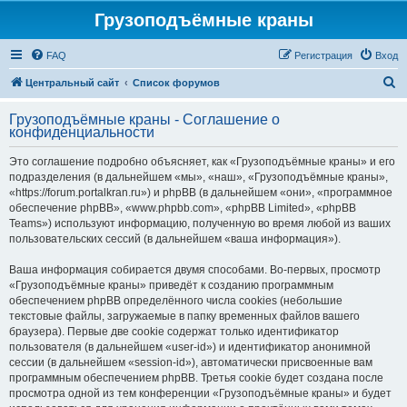
Грузоподъёмные краны
FAQ
Регистрация
Вход
П
Центральный сайт
Список форумов
о
Грузоподъёмные краны - Соглашение о
и
конфиденциальности
с
Это соглашение подробно объясняет, как «Грузоподъёмные краны» и его
к
подразделения (в дальнейшем «мы», «наш», «Грузоподъёмные краны»,
«https://forum.portalkran.ru») и phpBB (в дальнейшем «они», «программное
обеспечение phpBB», «www.phpbb.com», «phpBB Limited», «phpBB
Teams») используют информацию, полученную во время любой из ваших
пользовательских сессий (в дальнейшем «ваша информация»).
Ваша информация собирается двумя способами. Во-первых, просмотр
«Грузоподъёмные краны» приведёт к созданию программным
обеспечением phpBB определённого числа cookies (небольшие
текстовые файлы, загружаемые в папку временных файлов вашего
браузера). Первые две cookie содержат только идентификатор
пользователя (в дальнейшем «user-id») и идентификатор анонимной
сессии (в дальнейшем «session-id»), автоматически присвоенные вам
программным обеспечением phpBB. Третья cookie будет создана после
просмотра одной из тем конференции «Грузоподъёмные краны» и будет