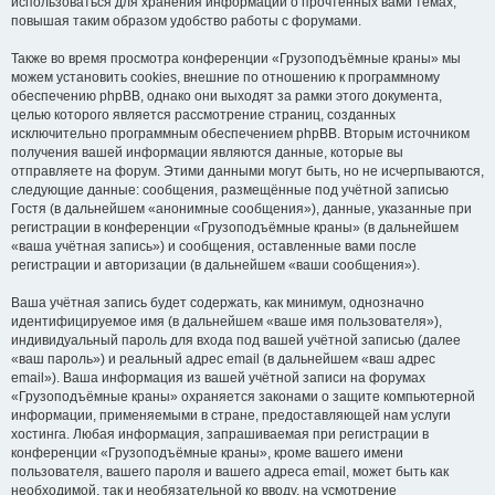
использоваться для хранения информации о прочтённых вами темах,
повышая таким образом удобство работы с форумами.
Также во время просмотра конференции «Грузоподъёмные краны» мы
можем установить cookies, внешние по отношению к программному
обеспечению phpBB, однако они выходят за рамки этого документа,
целью которого является рассмотрение страниц, созданных
исключительно программным обеспечением phpBB. Вторым источником
получения вашей информации являются данные, которые вы
отправляете на форум. Этими данными могут быть, но не исчерпываются,
следующие данные: сообщения, размещённые под учётной записью
Гостя (в дальнейшем «анонимные сообщения»), данные, указанные при
регистрации в конференции «Грузоподъёмные краны» (в дальнейшем
«ваша учётная запись») и сообщения, оставленные вами после
регистрации и авторизации (в дальнейшем «ваши сообщения»).
Ваша учётная запись будет содержать, как минимум, однозначно
идентифицируемое имя (в дальнейшем «ваше имя пользователя»),
индивидуальный пароль для входа под вашей учётной записью (далее
«ваш пароль») и реальный адрес email (в дальнейшем «ваш адрес
email»). Ваша информация из вашей учётной записи на форумах
«Грузоподъёмные краны» охраняется законами о защите компьютерной
информации, применяемыми в стране, предоставляющей нам услуги
хостинга. Любая информация, запрашиваемая при регистрации в
конференции «Грузоподъёмные краны», кроме вашего имени
пользователя, вашего пароля и вашего адреса email, может быть как
необходимой, так и необязательной ко вводу, на усмотрение