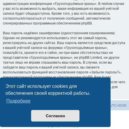
администрации конференции «Грузоподъёмные краны». В любом случае
у вас есть возможность выбрать, какая информация из вашей учётной
записи будет общедоступна. Кроме того, у вас есть возможность
согласиться/отказаться от получения сообщений, автоматически
сгенерированных программным обеспечением phpBB.
Ваш пароль надёжно зашифрован (односторонним хэшированием).
Однако не рекомендуется использовать этот же самый пароль,
регистрируясь на других сайтах. Ваш пароль является средством доступа
к вашей учётной записи на форумах «Грузоподъёмные краны»,
пожалуйста, храните его в тайне, ни при каких обстоятельствах ни
представители «Грузоподъёмные краны», ни phpBB Limited, ни другое
третье лицо не вправе спрашивать ваш пароль. В случае, если вы
забудете ваш пароль к вашей учётной записи, вы сможете
воспользоваться функцией восстановления пароля «Забыли пароль?»,
предусмотренной программным обеспечением phpBB. Вам будет
необходимо ввести ваше имя пользователя и ваш адрес email, после чего
Этот сайт использует cookies для
программное обеспечение phpBB сгенерирует вам новый пароль для
вашей учётной записи.
обеспечения своей корректной работы.
Подробнее
Центральный сайт
Список форумов
Часовой пояс:
UTC+03:00
Согласен
Создано на основе
phpBB
® Forum Software © phpBB Limited
Русская поддержка phpBB
Конфиденциальность
|
Правила