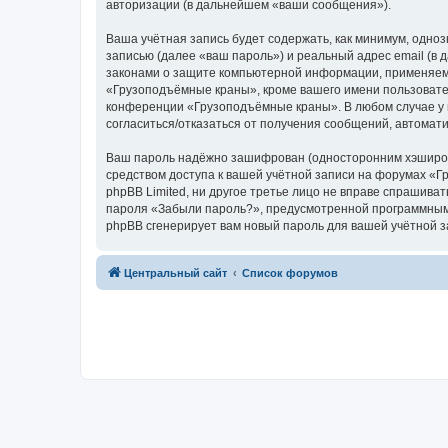
авторизации (в дальнейшем «ваши сообщения»).
Ваша учётная запись будет содержать, как минимум, одн
записью (далее «ваш пароль») и реальный адрес email (
законами о защите компьютерной информации, применяем
«Грузоподъёмные краны», кроме вашего имени пользователя
конференции «Грузоподъёмные краны». В любом случае у в
согласиться/отказаться от получения сообщений, автома
Ваш пароль надёжно зашифрован (односторонним хэширован
средством доступа к вашей учётной записи на форумах «Г
phpBB Limited, ни другое третье лицо не вправе спрашива
пароля «Забыли пароль?», предусмотренной программным 
phpBB сгенерирует вам новый пароль для вашей учётной з
Центральный сайт
Список форумов