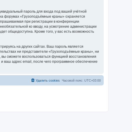
дивидуальный пароль для входа под вашей учётной
и на форумах «Грузоподъёмные краны» охраняется
апрашиваемая при регистрации в конференции
 необязательной ко вводу, на усмотрение администрации
дет общедоступна. Кроме того, у вас есть возможность
рируясь на других сайтах. Ваш пароль является
оятельствах ни представители «Грузоподъёмные краны», ни
си, вы сможете воспользоваться функцией восстановления
 ваш адрес email, после чего программное обеспечение
Удалить cookies
Часовой пояс:
UTC+03:00