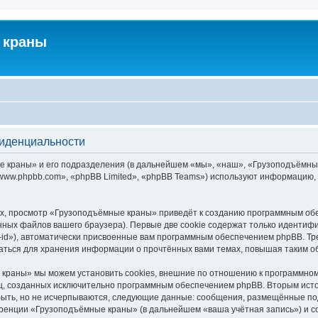
 краны
фиденциальности
краны» и его подразделения (в дальнейшем «мы», «наш», «Грузоподъёмные кра
ww.phpbb.com», «phpBB Limited», «phpBB Teams») используют информацию, 
х, просмотр «Грузоподъёмные краны» приведёт к созданию программным обе
ных файлов вашего браузера). Первые две cookie содержат только идентифик
id»), автоматически присвоенные вам программным обеспечением phpBB. Тре
ться для хранения информации о прочтённых вами темах, повышая таким о
краны» мы можем установить cookies, внешние по отношению к программному
иц, созданных исключительно программным обеспечением phpBB. Вторым ис
быть, но не исчерпываются, следующие данные: сообщения, размещённые по
еренции «Грузоподъёмные краны» (в дальнейшем «ваша учётная запись») и с