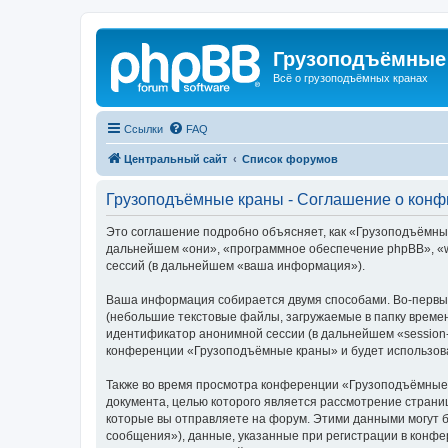
Грузоподъёмные
Всё о грузоподъёмных кранах
Ссылки
FAQ
Центральный сайт
Список форумов
Грузоподъёмные краны - Соглашение о кон
Это соглашение подробно объясняет, как «Грузоподъёмные 
дальнейшем «они», «программное обеспечение phpBB», «w
сессий (в дальнейшем «ваша информация»).
Ваша информация собирается двумя способами. Во-первы
(небольшие текстовые файлы, загружаемые в папку времен
идентификатор анонимной сессии (в дальнейшем «session-
конференции «Грузоподъёмные краны» и будет использова
Также во время просмотра конференции «Грузоподъёмные 
документа, целью которого является рассмотрение стран
которые вы отправляете на форум. Этими данными могут 
сообщения»), данные, указанные при регистрации в конф