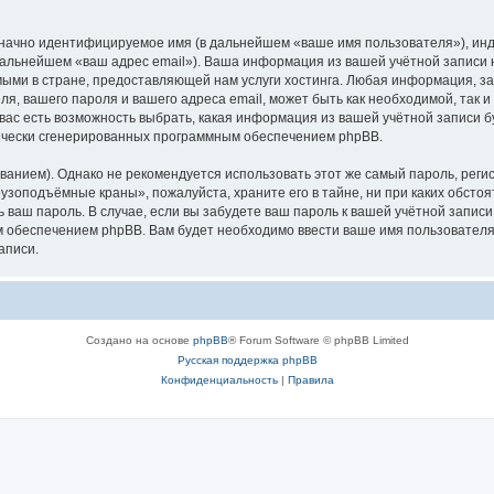
означно идентифицируемое имя (в дальнейшем «ваше имя пользователя»), ин
в дальнейшем «ваш адрес email»). Ваша информация из вашей учётной запис
ыми в стране, предоставляющей нам услуги хостинга. Любая информация, з
, вашего пароля и вашего адреса email, может быть как необходимой, так и
ас есть возможность выбрать, какая информация из вашей учётной записи бу
тически сгенерированных программным обеспечением phpBB.
ием). Однако не рекомендуется использовать этот же самый пароль, регист
рузоподъёмные краны», пожалуйста, храните его в тайне, ни при каких обст
ть ваш пароль. В случае, если вы забудете ваш пароль к вашей учётной запи
обеспечением phpBB. Вам будет необходимо ввести ваше имя пользователя и
аписи.
Создано на основе
phpBB
® Forum Software © phpBB Limited
Русская поддержка phpBB
Конфиденциальность
|
Правила