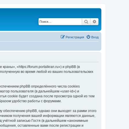
Поиск
Расширенный по
Регистрация
Вход
ны», «https://forum.portalkran.ru») и phpBB (в
полученную во время любой из ваших пользовательских
спечением phpBB определённого числа cookies
атор пользователя (в дальнейшем «user-id») и
тья cookie будет создана после просмотра одной из тем
бразом удобство работы с форумами.
 обеспечению phpBB, однако они выходят за рамки этого
точником получения вашей информации являются данные,
д учётной записью Гостя (в дальнейшем «анонимные
ообщения, оставленные вами после регистрации и