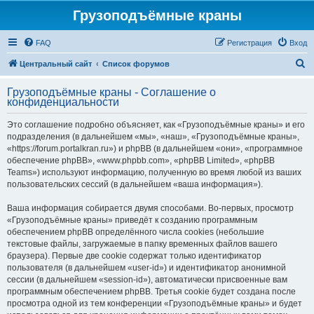
Грузоподъёмные краны
FAQ
Регистрация
Вход
П
Центральный сайт
Список форумов
о
Грузоподъёмные краны - Соглашение о
и
конфиденциальности
с
Это соглашение подробно объясняет, как «Грузоподъёмные краны» и его
к
подразделения (в дальнейшем «мы», «наш», «Грузоподъёмные краны»,
«https://forum.portalkran.ru») и phpBB (в дальнейшем «они», «программное
обеспечение phpBB», «www.phpbb.com», «phpBB Limited», «phpBB
Teams») используют информацию, полученную во время любой из ваших
пользовательских сессий (в дальнейшем «ваша информация»).
Ваша информация собирается двумя способами. Во-первых, просмотр
«Грузоподъёмные краны» приведёт к созданию программным
обеспечением phpBB определённого числа cookies (небольшие
текстовые файлы, загружаемые в папку временных файлов вашего
браузера). Первые две cookie содержат только идентификатор
пользователя (в дальнейшем «user-id») и идентификатор анонимной
сессии (в дальнейшем «session-id»), автоматически присвоенные вам
программным обеспечением phpBB. Третья cookie будет создана после
просмотра одной из тем конференции «Грузоподъёмные краны» и будет