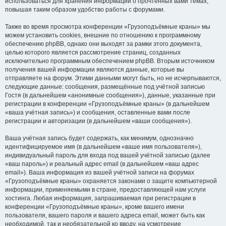
использоваться для хранения информации о прочтённых вами темах,
повышая таким образом удобство работы с форумами.
Также во время просмотра конференции «Грузоподъёмные краны» мы
можем установить cookies, внешние по отношению к программному
обеспечению phpBB, однако они выходят за рамки этого документа,
целью которого является рассмотрение страниц, созданных
исключительно программным обеспечением phpBB. Вторым источником
получения вашей информации являются данные, которые вы
отправляете на форум. Этими данными могут быть, но не исчерпываются,
следующие данные: сообщения, размещённые под учётной записью
Гостя (в дальнейшем «анонимные сообщения»), данные, указанные при
регистрации в конференции «Грузоподъёмные краны» (в дальнейшем
«ваша учётная запись») и сообщения, оставленные вами после
регистрации и авторизации (в дальнейшем «ваши сообщения»).
Ваша учётная запись будет содержать, как минимум, однозначно
идентифицируемое имя (в дальнейшем «ваше имя пользователя»),
индивидуальный пароль для входа под вашей учётной записью (далее
«ваш пароль») и реальный адрес email (в дальнейшем «ваш адрес
email»). Ваша информация из вашей учётной записи на форумах
«Грузоподъёмные краны» охраняется законами о защите компьютерной
информации, применяемыми в стране, предоставляющей нам услуги
хостинга. Любая информация, запрашиваемая при регистрации в
конференции «Грузоподъёмные краны», кроме вашего имени
пользователя, вашего пароля и вашего адреса email, может быть как
необходимой, так и необязательной ко вводу, на усмотрение