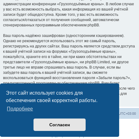
администрации конференции «Грузоподъёмные краны». В любом случае
у вас есть возможность выбрать, какая информация из вашей учётной
записи будет общедоступна. Кроме того, у вас есть возможность
согласиться/отказаться от получения сообщений, автоматически
сгенерированных программным обеспечением phpBB.
Ваш пароль надёжно зашифрован (односторонним хэшированием).
Однако не рекомендуется использовать этот же самый пароль,
регистрируясь на других сайтах. Ваш пароль является средством доступа
к вашей учётной записи на форумах «Грузоподъёмные краны»,
пожалуйста, храните его в тайне, ни при каких обстоятельствах ни
представители «Грузоподъёмные краны», ни phpBB Limited, ни другое
третье лицо не вправе спрашивать ваш пароль. В случае, если вы
забудете ваш пароль к вашей учётной записи, вы сможете
воспользоваться функцией восстановления пароля «Забыли пароль?»,
предусмотренной программным обеспечением phpBB. Вам будет
необходимо ввести ваше имя пользователя и ваш адрес email, после чего
Этот сайт использует cookies для
программное обеспечение phpBB сгенерирует вам новый пароль для
вашей учётной записи.
обеспечения своей корректной работы.
Подробнее
Центральный сайт
Список форумов
Часовой пояс:
UTC+03:00
Согласен
Создано на основе
phpBB
® Forum Software © phpBB Limited
Русская поддержка phpBB
Конфиденциальность
|
Правила