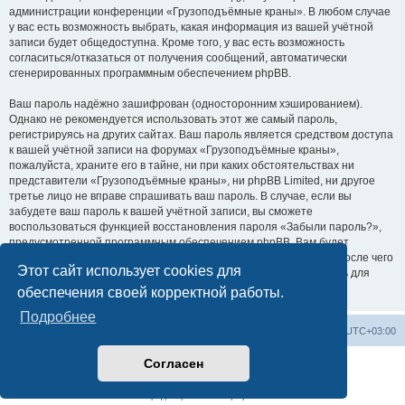
администрации конференции «Грузоподъёмные краны». В любом случае
у вас есть возможность выбрать, какая информация из вашей учётной
записи будет общедоступна. Кроме того, у вас есть возможность
согласиться/отказаться от получения сообщений, автоматически
сгенерированных программным обеспечением phpBB.
Ваш пароль надёжно зашифрован (односторонним хэшированием).
Однако не рекомендуется использовать этот же самый пароль,
регистрируясь на других сайтах. Ваш пароль является средством доступа
к вашей учётной записи на форумах «Грузоподъёмные краны»,
пожалуйста, храните его в тайне, ни при каких обстоятельствах ни
представители «Грузоподъёмные краны», ни phpBB Limited, ни другое
третье лицо не вправе спрашивать ваш пароль. В случае, если вы
забудете ваш пароль к вашей учётной записи, вы сможете
воспользоваться функцией восстановления пароля «Забыли пароль?»,
предусмотренной программным обеспечением phpBB. Вам будет
необходимо ввести ваше имя пользователя и ваш адрес email, после чего
Этот сайт использует cookies для
программное обеспечение phpBB сгенерирует вам новый пароль для
вашей учётной записи.
обеспечения своей корректной работы.
Подробнее
Центральный сайт
Список форумов
Часовой пояс:
UTC+03:00
Согласен
Создано на основе
phpBB
® Forum Software © phpBB Limited
Русская поддержка phpBB
Конфиденциальность
|
Правила