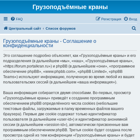
Грузоподъёмные краны
FAQ
Регистрация
Вход
П
Центральный сайт
Список форумов
о
Грузоподъёмные краны - Соглашение о
и
конфиденциальности
с
Это соглашение подробно объясняет, как «Грузоподъёмные краны» и его
к
подразделения (в дальнейшем «мы», «наш», «Грузоподъёмные краны»,
«https://forum.portalkran.ru») и phpBB (в дальнейшем «они», «программное
обеспечение phpBB», «www.phpbb.com», «phpBB Limited», «phpBB
Teams») используют информацию, полученную во время любой из ваших
пользовательских сессий (в дальнейшем «ваша информация»).
Ваша информация собирается двумя способами. Во-первых, просмотр
«Грузоподъёмные краны» приведёт к созданию программным
обеспечением phpBB определённого числа cookies (небольшие
текстовые файлы, загружаемые в папку временных файлов вашего
браузера). Первые две cookie содержат только идентификатор
пользователя (в дальнейшем «user-id») и идентификатор анонимной
сессии (в дальнейшем «session-id»), автоматически присвоенные вам
программным обеспечением phpBB. Третья cookie будет создана после
просмотра одной из тем конференции «Грузоподъёмные краны» и будет