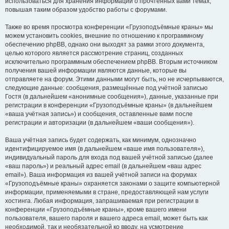
использоваться для хранения информации о прочтённых вами темах,
повышая таким образом удобство работы с форумами.
Также во время просмотра конференции «Грузоподъёмные краны» мы
можем установить cookies, внешние по отношению к программному
обеспечению phpBB, однако они выходят за рамки этого документа,
целью которого является рассмотрение страниц, созданных
исключительно программным обеспечением phpBB. Вторым источником
получения вашей информации являются данные, которые вы
отправляете на форум. Этими данными могут быть, но не исчерпываются,
следующие данные: сообщения, размещённые под учётной записью
Гостя (в дальнейшем «анонимные сообщения»), данные, указанные при
регистрации в конференции «Грузоподъёмные краны» (в дальнейшем
«ваша учётная запись») и сообщения, оставленные вами после
регистрации и авторизации (в дальнейшем «ваши сообщения»).
Ваша учётная запись будет содержать, как минимум, однозначно
идентифицируемое имя (в дальнейшем «ваше имя пользователя»),
индивидуальный пароль для входа под вашей учётной записью (далее
«ваш пароль») и реальный адрес email (в дальнейшем «ваш адрес
email»). Ваша информация из вашей учётной записи на форумах
«Грузоподъёмные краны» охраняется законами о защите компьютерной
информации, применяемыми в стране, предоставляющей нам услуги
хостинга. Любая информация, запрашиваемая при регистрации в
конференции «Грузоподъёмные краны», кроме вашего имени
пользователя, вашего пароля и вашего адреса email, может быть как
необходимой, так и необязательной ко вводу, на усмотрение