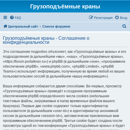
Грузоподъёмные краны
FAQ
Регистрация
Вход
П
Центральный сайт
Список форумов
о
Грузоподъёмные краны - Соглашение о
и
конфиденциальности
с
Это соглашение подробно объясняет, как «Грузоподъёмные краны» и его
к
подразделения (в дальнейшем «мы», «наш», «Грузоподъёмные краны»,
«https://forum.portalkran.ru») и phpBB (в дальнейшем «они», «программное
обеспечение phpBB», «www.phpbb.com», «phpBB Limited», «phpBB
Teams») используют информацию, полученную во время любой из ваших
пользовательских сессий (в дальнейшем «ваша информация»).
Ваша информация собирается двумя способами. Во-первых, просмотр
«Грузоподъёмные краны» приведёт к созданию программным
обеспечением phpBB определённого числа cookies (небольшие
текстовые файлы, загружаемые в папку временных файлов вашего
браузера). Первые две cookie содержат только идентификатор
пользователя (в дальнейшем «user-id») и идентификатор анонимной
сессии (в дальнейшем «session-id»), автоматически присвоенные вам
программным обеспечением phpBB. Третья cookie будет создана после
просмотра одной из тем конференции «Грузоподъёмные краны» и будет