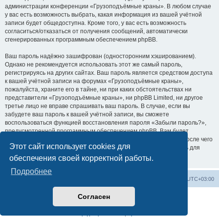
администрации конференции «Грузоподъёмные краны». В любом случае
у вас есть возможность выбрать, какая информация из вашей учётной
записи будет общедоступна. Кроме того, у вас есть возможность
согласиться/отказаться от получения сообщений, автоматически
сгенерированных программным обеспечением phpBB.
Ваш пароль надёжно зашифрован (односторонним хэшированием).
Однако не рекомендуется использовать этот же самый пароль,
регистрируясь на других сайтах. Ваш пароль является средством доступа
к вашей учётной записи на форумах «Грузоподъёмные краны»,
пожалуйста, храните его в тайне, ни при каких обстоятельствах ни
представители «Грузоподъёмные краны», ни phpBB Limited, ни другое
третье лицо не вправе спрашивать ваш пароль. В случае, если вы
забудете ваш пароль к вашей учётной записи, вы сможете
воспользоваться функцией восстановления пароля «Забыли пароль?»,
предусмотренной программным обеспечением phpBB. Вам будет
необходимо ввести ваше имя пользователя и ваш адрес email, после чего
Этот сайт использует cookies для
программное обеспечение phpBB сгенерирует вам новый пароль для
вашей учётной записи.
обеспечения своей корректной работы.
Подробнее
Центральный сайт
Список форумов
Часовой пояс:
UTC+03:00
Согласен
Создано на основе
phpBB
® Forum Software © phpBB Limited
Русская поддержка phpBB
Конфиденциальность
|
Правила