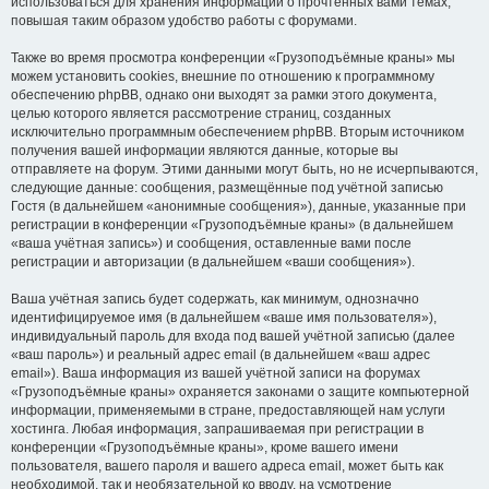
использоваться для хранения информации о прочтённых вами темах,
повышая таким образом удобство работы с форумами.
Также во время просмотра конференции «Грузоподъёмные краны» мы
можем установить cookies, внешние по отношению к программному
обеспечению phpBB, однако они выходят за рамки этого документа,
целью которого является рассмотрение страниц, созданных
исключительно программным обеспечением phpBB. Вторым источником
получения вашей информации являются данные, которые вы
отправляете на форум. Этими данными могут быть, но не исчерпываются,
следующие данные: сообщения, размещённые под учётной записью
Гостя (в дальнейшем «анонимные сообщения»), данные, указанные при
регистрации в конференции «Грузоподъёмные краны» (в дальнейшем
«ваша учётная запись») и сообщения, оставленные вами после
регистрации и авторизации (в дальнейшем «ваши сообщения»).
Ваша учётная запись будет содержать, как минимум, однозначно
идентифицируемое имя (в дальнейшем «ваше имя пользователя»),
индивидуальный пароль для входа под вашей учётной записью (далее
«ваш пароль») и реальный адрес email (в дальнейшем «ваш адрес
email»). Ваша информация из вашей учётной записи на форумах
«Грузоподъёмные краны» охраняется законами о защите компьютерной
информации, применяемыми в стране, предоставляющей нам услуги
хостинга. Любая информация, запрашиваемая при регистрации в
конференции «Грузоподъёмные краны», кроме вашего имени
пользователя, вашего пароля и вашего адреса email, может быть как
необходимой, так и необязательной ко вводу, на усмотрение