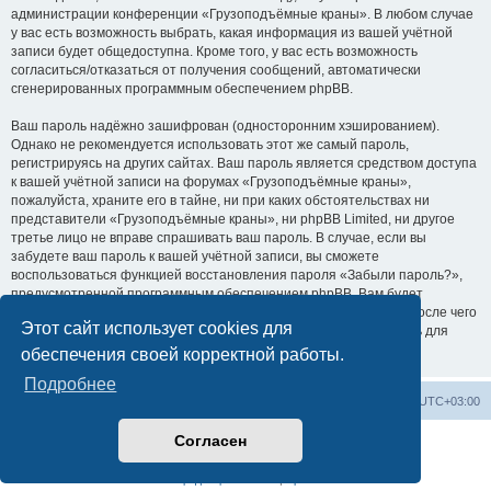
администрации конференции «Грузоподъёмные краны». В любом случае
у вас есть возможность выбрать, какая информация из вашей учётной
записи будет общедоступна. Кроме того, у вас есть возможность
согласиться/отказаться от получения сообщений, автоматически
сгенерированных программным обеспечением phpBB.
Ваш пароль надёжно зашифрован (односторонним хэшированием).
Однако не рекомендуется использовать этот же самый пароль,
регистрируясь на других сайтах. Ваш пароль является средством доступа
к вашей учётной записи на форумах «Грузоподъёмные краны»,
пожалуйста, храните его в тайне, ни при каких обстоятельствах ни
представители «Грузоподъёмные краны», ни phpBB Limited, ни другое
третье лицо не вправе спрашивать ваш пароль. В случае, если вы
забудете ваш пароль к вашей учётной записи, вы сможете
воспользоваться функцией восстановления пароля «Забыли пароль?»,
предусмотренной программным обеспечением phpBB. Вам будет
необходимо ввести ваше имя пользователя и ваш адрес email, после чего
Этот сайт использует cookies для
программное обеспечение phpBB сгенерирует вам новый пароль для
вашей учётной записи.
обеспечения своей корректной работы.
Подробнее
Центральный сайт
Список форумов
Часовой пояс:
UTC+03:00
Согласен
Создано на основе
phpBB
® Forum Software © phpBB Limited
Русская поддержка phpBB
Конфиденциальность
|
Правила