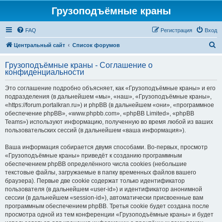
Грузоподъёмные краны
FAQ
Регистрация
Вход
П
Центральный сайт
Список форумов
о
Грузоподъёмные краны - Соглашение о
и
конфиденциальности
с
Это соглашение подробно объясняет, как «Грузоподъёмные краны» и его
к
подразделения (в дальнейшем «мы», «наш», «Грузоподъёмные краны»,
«https://forum.portalkran.ru») и phpBB (в дальнейшем «они», «программное
обеспечение phpBB», «www.phpbb.com», «phpBB Limited», «phpBB
Teams») используют информацию, полученную во время любой из ваших
пользовательских сессий (в дальнейшем «ваша информация»).
Ваша информация собирается двумя способами. Во-первых, просмотр
«Грузоподъёмные краны» приведёт к созданию программным
обеспечением phpBB определённого числа cookies (небольшие
текстовые файлы, загружаемые в папку временных файлов вашего
браузера). Первые две cookie содержат только идентификатор
пользователя (в дальнейшем «user-id») и идентификатор анонимной
сессии (в дальнейшем «session-id»), автоматически присвоенные вам
программным обеспечением phpBB. Третья cookie будет создана после
просмотра одной из тем конференции «Грузоподъёмные краны» и будет