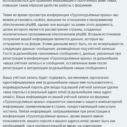
использоваться для хранения информации о прочтённых вами темах,
повышая таким образом удобство работы с форумами.
Также во время просмотра конференции «Грузоподъёмные краны» мы
можем установить cookies, внешние по отношению к программному
обеспечению phpBB, однако они выходят за рамки этого документа,
целью которого является рассмотрение страниц, созданных
исключительно программным обеспечением phpBB. Вторым источником
получения вашей информации являются данные, которые вы
отправляете на форум. Этими данными могут быть, но не исчерпываются,
следующие данные: сообщения, размещённые под учётной записью
Гостя (в дальнейшем «анонимные сообщения»), данные, указанные при
регистрации в конференции «Грузоподъёмные краны» (в дальнейшем
«ваша учётная запись») и сообщения, оставленные вами после
регистрации и авторизации (в дальнейшем «ваши сообщения»).
Ваша учётная запись будет содержать, как минимум, однозначно
идентифицируемое имя (в дальнейшем «ваше имя пользователя»),
индивидуальный пароль для входа под вашей учётной записью (далее
«ваш пароль») и реальный адрес email (в дальнейшем «ваш адрес
email»). Ваша информация из вашей учётной записи на форумах
«Грузоподъёмные краны» охраняется законами о защите компьютерной
информации, применяемыми в стране, предоставляющей нам услуги
хостинга. Любая информация, запрашиваемая при регистрации в
конференции «Грузоподъёмные краны», кроме вашего имени
пользователя, вашего пароля и вашего адреса email, может быть как
необходимой, так и необязательной ко вводу, на усмотрение