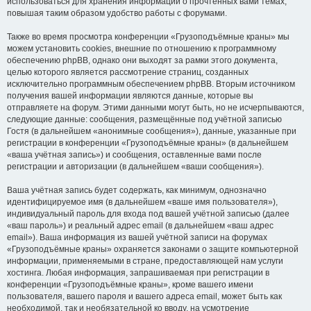
использоваться для хранения информации о прочтённых вами темах,
повышая таким образом удобство работы с форумами.
Также во время просмотра конференции «Грузоподъёмные краны» мы
можем установить cookies, внешние по отношению к программному
обеспечению phpBB, однако они выходят за рамки этого документа,
целью которого является рассмотрение страниц, созданных
исключительно программным обеспечением phpBB. Вторым источником
получения вашей информации являются данные, которые вы
отправляете на форум. Этими данными могут быть, но не исчерпываются,
следующие данные: сообщения, размещённые под учётной записью
Гостя (в дальнейшем «анонимные сообщения»), данные, указанные при
регистрации в конференции «Грузоподъёмные краны» (в дальнейшем
«ваша учётная запись») и сообщения, оставленные вами после
регистрации и авторизации (в дальнейшем «ваши сообщения»).
Ваша учётная запись будет содержать, как минимум, однозначно
идентифицируемое имя (в дальнейшем «ваше имя пользователя»),
индивидуальный пароль для входа под вашей учётной записью (далее
«ваш пароль») и реальный адрес email (в дальнейшем «ваш адрес
email»). Ваша информация из вашей учётной записи на форумах
«Грузоподъёмные краны» охраняется законами о защите компьютерной
информации, применяемыми в стране, предоставляющей нам услуги
хостинга. Любая информация, запрашиваемая при регистрации в
конференции «Грузоподъёмные краны», кроме вашего имени
пользователя, вашего пароля и вашего адреса email, может быть как
необходимой, так и необязательной ко вводу, на усмотрение