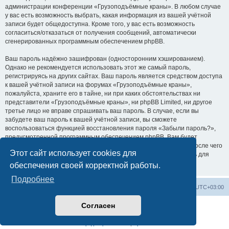
администрации конференции «Грузоподъёмные краны». В любом случае
у вас есть возможность выбрать, какая информация из вашей учётной
записи будет общедоступна. Кроме того, у вас есть возможность
согласиться/отказаться от получения сообщений, автоматически
сгенерированных программным обеспечением phpBB.
Ваш пароль надёжно зашифрован (односторонним хэшированием).
Однако не рекомендуется использовать этот же самый пароль,
регистрируясь на других сайтах. Ваш пароль является средством доступа
к вашей учётной записи на форумах «Грузоподъёмные краны»,
пожалуйста, храните его в тайне, ни при каких обстоятельствах ни
представители «Грузоподъёмные краны», ни phpBB Limited, ни другое
третье лицо не вправе спрашивать ваш пароль. В случае, если вы
забудете ваш пароль к вашей учётной записи, вы сможете
воспользоваться функцией восстановления пароля «Забыли пароль?»,
предусмотренной программным обеспечением phpBB. Вам будет
необходимо ввести ваше имя пользователя и ваш адрес email, после чего
Этот сайт использует cookies для
программное обеспечение phpBB сгенерирует вам новый пароль для
вашей учётной записи.
обеспечения своей корректной работы.
Подробнее
Центральный сайт
Список форумов
Часовой пояс:
UTC+03:00
Согласен
Создано на основе
phpBB
® Forum Software © phpBB Limited
Русская поддержка phpBB
Конфиденциальность
|
Правила