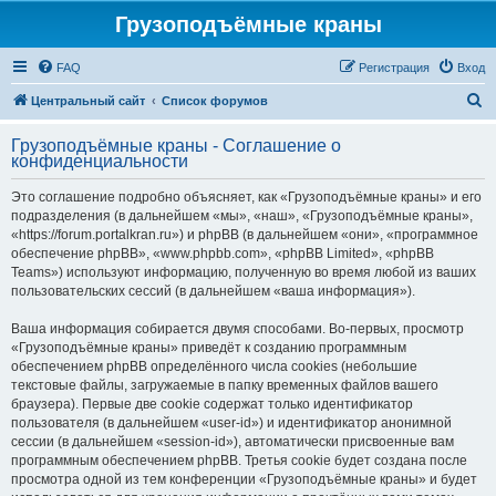
Грузоподъёмные краны
FAQ
Регистрация
Вход
П
Центральный сайт
Список форумов
о
Грузоподъёмные краны - Соглашение о
и
конфиденциальности
с
Это соглашение подробно объясняет, как «Грузоподъёмные краны» и его
к
подразделения (в дальнейшем «мы», «наш», «Грузоподъёмные краны»,
«https://forum.portalkran.ru») и phpBB (в дальнейшем «они», «программное
обеспечение phpBB», «www.phpbb.com», «phpBB Limited», «phpBB
Teams») используют информацию, полученную во время любой из ваших
пользовательских сессий (в дальнейшем «ваша информация»).
Ваша информация собирается двумя способами. Во-первых, просмотр
«Грузоподъёмные краны» приведёт к созданию программным
обеспечением phpBB определённого числа cookies (небольшие
текстовые файлы, загружаемые в папку временных файлов вашего
браузера). Первые две cookie содержат только идентификатор
пользователя (в дальнейшем «user-id») и идентификатор анонимной
сессии (в дальнейшем «session-id»), автоматически присвоенные вам
программным обеспечением phpBB. Третья cookie будет создана после
просмотра одной из тем конференции «Грузоподъёмные краны» и будет