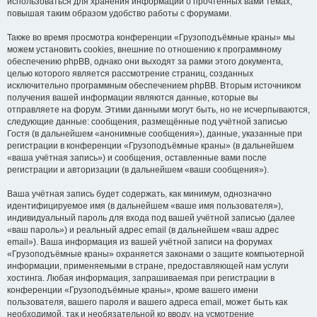
использоваться для хранения информации о прочтённых вами темах,
повышая таким образом удобство работы с форумами.
Также во время просмотра конференции «Грузоподъёмные краны» мы
можем установить cookies, внешние по отношению к программному
обеспечению phpBB, однако они выходят за рамки этого документа,
целью которого является рассмотрение страниц, созданных
исключительно программным обеспечением phpBB. Вторым источником
получения вашей информации являются данные, которые вы
отправляете на форум. Этими данными могут быть, но не исчерпываются,
следующие данные: сообщения, размещённые под учётной записью
Гостя (в дальнейшем «анонимные сообщения»), данные, указанные при
регистрации в конференции «Грузоподъёмные краны» (в дальнейшем
«ваша учётная запись») и сообщения, оставленные вами после
регистрации и авторизации (в дальнейшем «ваши сообщения»).
Ваша учётная запись будет содержать, как минимум, однозначно
идентифицируемое имя (в дальнейшем «ваше имя пользователя»),
индивидуальный пароль для входа под вашей учётной записью (далее
«ваш пароль») и реальный адрес email (в дальнейшем «ваш адрес
email»). Ваша информация из вашей учётной записи на форумах
«Грузоподъёмные краны» охраняется законами о защите компьютерной
информации, применяемыми в стране, предоставляющей нам услуги
хостинга. Любая информация, запрашиваемая при регистрации в
конференции «Грузоподъёмные краны», кроме вашего имени
пользователя, вашего пароля и вашего адреса email, может быть как
необходимой, так и необязательной ко вводу, на усмотрение