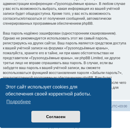
администрации конференции «Грузоподъёмные краны». В любом случае
у вас есть возможность выбрать, какая информация из вашей учётной
записи будет общедоступна. Кроме того, у вас есть возможность
согласиться/отказаться от получения сообщений, автоматически
сгенерированных программным обеспечением phpBB.
Ваш пароль надёжно зашифрован (односторонним хэшированием).
Однако не рекомендуется использовать этот же самый пароль,
регистрируясь на других сайтах. Ваш пароль является средством доступа
к вашей учётной записи на форумах «Грузоподъёмные краны»,
пожалуйста, храните его в тайне, ни при каких обстоятельствах ни
представители «Грузоподъёмные краны», ни phpBB Limited, ни другое
третье лицо не вправе спрашивать ваш пароль. В случае, если вы
забудете ваш пароль к вашей учётной записи, вы сможете
воспользоваться функцией восстановления пароля «Забыли пароль?»,
предусмотренной программным обеспечением phpBB. Вам будет
необходимо ввести ваше имя пользователя и ваш адрес email, после чего
Этот сайт использует cookies для
программное обеспечение phpBB сгенерирует вам новый пароль для
вашей учётной записи.
обеспечения своей корректной работы.
Подробнее
Центральный сайт
Список форумов
Часовой пояс:
UTC+03:00
Согласен
Создано на основе
phpBB
® Forum Software © phpBB Limited
Русская поддержка phpBB
Конфиденциальность
|
Правила