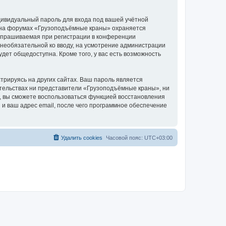
дивидуальный пароль для входа под вашей учётной
и на форумах «Грузоподъёмные краны» охраняется
апрашиваемая при регистрации в конференции
 необязательной ко вводу, на усмотрение администрации
дет общедоступна. Кроме того, у вас есть возможность
рируясь на других сайтах. Ваш пароль является
оятельствах ни представители «Грузоподъёмные краны», ни
си, вы сможете воспользоваться функцией восстановления
 ваш адрес email, после чего программное обеспечение
Удалить cookies
Часовой пояс:
UTC+03:00