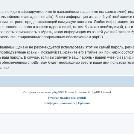
означно идентифицируемое имя (в дальнейшем «ваше имя пользователя»), ин
в дальнейшем «ваш адрес email»). Ваша информация из вашей учётной запис
ыми в стране, предоставляющей нам услуги хостинга. Любая информация, з
, вашего пароля и вашего адреса email, может быть как необходимой, так и
ас есть возможность выбрать, какая информация из вашей учётной записи бу
тически сгенерированных программным обеспечением phpBB.
ием). Однако не рекомендуется использовать этот же самый пароль, регист
рузоподъёмные краны», пожалуйста, храните его в тайне, ни при каких обст
ть ваш пароль. В случае, если вы забудете ваш пароль к вашей учётной запи
обеспечением phpBB. Вам будет необходимо ввести ваше имя пользователя и
аписи.
Создано на основе
phpBB
® Forum Software © phpBB Limited
Русская поддержка phpBB
Конфиденциальность
|
Правила