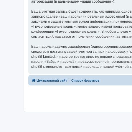
авторизации (в дальнейшем «ваши сообщения»).
Ваша учётная запись будет содержать, как минимум, одн
записью (далее «ваш пароль») и реальный адрес email (
законами о защите компьютерной информации, применяем
«Грузоподъёмные краны», кроме вашего имени пользователя
конференции «Грузоподъёмные краны». В любом случае у в
согласиться/отказаться от получения сообщений, автома
Ваш пароль надёжно зашифрован (односторонним хэширован
средством доступа к вашей учётной записи на форумах «Г
phpBB Limited, ни другое третье лицо не вправе спрашива
пароля «Забыли пароль?», предусмотренной программным 
phpBB сгенерирует вам новый пароль для вашей учётной з
Центральный сайт
Список форумов