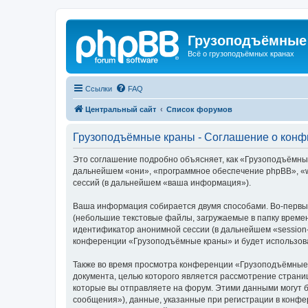
Грузоподъёмные
Всё о грузоподъёмных кранах
Ссылки
FAQ
Центральный сайт
Список форумов
Грузоподъёмные краны - Соглашение о кон
Это соглашение подробно объясняет, как «Грузоподъёмные 
дальнейшем «они», «программное обеспечение phpBB», «w
сессий (в дальнейшем «ваша информация»).
Ваша информация собирается двумя способами. Во-первы
(небольшие текстовые файлы, загружаемые в папку времен
идентификатор анонимной сессии (в дальнейшем «session-
конференции «Грузоподъёмные краны» и будет использова
Также во время просмотра конференции «Грузоподъёмные 
документа, целью которого является рассмотрение стран
которые вы отправляете на форум. Этими данными могут 
сообщения»), данные, указанные при регистрации в конф