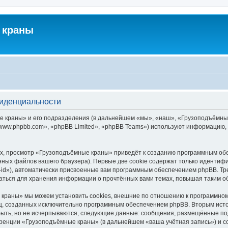
 краны
фиденциальности
краны» и его подразделения (в дальнейшем «мы», «наш», «Грузоподъёмные кра
ww.phpbb.com», «phpBB Limited», «phpBB Teams») используют информацию, 
х, просмотр «Грузоподъёмные краны» приведёт к созданию программным обе
ных файлов вашего браузера). Первые две cookie содержат только идентифик
id»), автоматически присвоенные вам программным обеспечением phpBB. Тре
ться для хранения информации о прочтённых вами темах, повышая таким о
краны» мы можем установить cookies, внешние по отношению к программному
иц, созданных исключительно программным обеспечением phpBB. Вторым ис
быть, но не исчерпываются, следующие данные: сообщения, размещённые по
еренции «Грузоподъёмные краны» (в дальнейшем «ваша учётная запись») и с