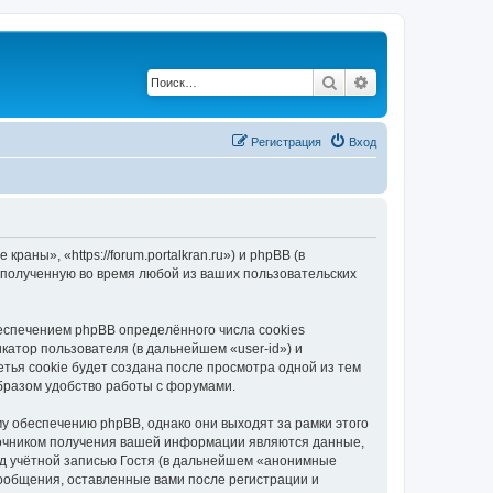
Поиск
Расширенный по
Регистрация
Вход
ны», «https://forum.portalkran.ru») и phpBB (в
полученную во время любой из ваших пользовательских
спечением phpBB определённого числа cookies
атор пользователя (в дальнейшем «user-id») и
тья cookie будет создана после просмотра одной из тем
бразом удобство работы с форумами.
 обеспечению phpBB, однако они выходят за рамки этого
точником получения вашей информации являются данные,
д учётной записью Гостя (в дальнейшем «анонимные
ообщения, оставленные вами после регистрации и