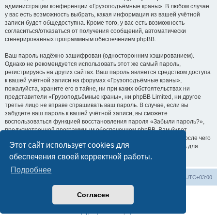
администрации конференции «Грузоподъёмные краны». В любом случае
у вас есть возможность выбрать, какая информация из вашей учётной
записи будет общедоступна. Кроме того, у вас есть возможность
согласиться/отказаться от получения сообщений, автоматически
сгенерированных программным обеспечением phpBB.
Ваш пароль надёжно зашифрован (односторонним хэшированием).
Однако не рекомендуется использовать этот же самый пароль,
регистрируясь на других сайтах. Ваш пароль является средством доступа
к вашей учётной записи на форумах «Грузоподъёмные краны»,
пожалуйста, храните его в тайне, ни при каких обстоятельствах ни
представители «Грузоподъёмные краны», ни phpBB Limited, ни другое
третье лицо не вправе спрашивать ваш пароль. В случае, если вы
забудете ваш пароль к вашей учётной записи, вы сможете
воспользоваться функцией восстановления пароля «Забыли пароль?»,
предусмотренной программным обеспечением phpBB. Вам будет
необходимо ввести ваше имя пользователя и ваш адрес email, после чего
Этот сайт использует cookies для
программное обеспечение phpBB сгенерирует вам новый пароль для
вашей учётной записи.
обеспечения своей корректной работы.
Подробнее
Центральный сайт
Список форумов
Часовой пояс:
UTC+03:00
Согласен
Создано на основе
phpBB
® Forum Software © phpBB Limited
Русская поддержка phpBB
Конфиденциальность
|
Правила