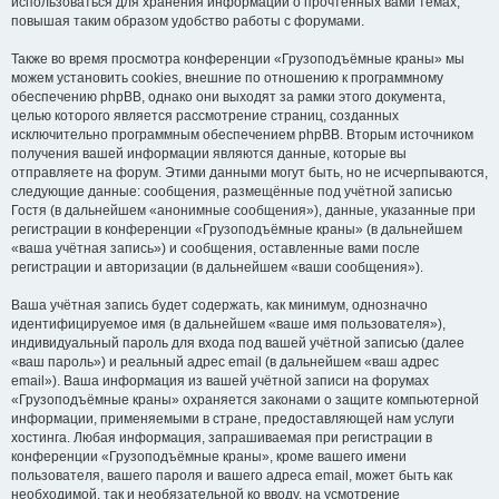
использоваться для хранения информации о прочтённых вами темах,
повышая таким образом удобство работы с форумами.
Также во время просмотра конференции «Грузоподъёмные краны» мы
можем установить cookies, внешние по отношению к программному
обеспечению phpBB, однако они выходят за рамки этого документа,
целью которого является рассмотрение страниц, созданных
исключительно программным обеспечением phpBB. Вторым источником
получения вашей информации являются данные, которые вы
отправляете на форум. Этими данными могут быть, но не исчерпываются,
следующие данные: сообщения, размещённые под учётной записью
Гостя (в дальнейшем «анонимные сообщения»), данные, указанные при
регистрации в конференции «Грузоподъёмные краны» (в дальнейшем
«ваша учётная запись») и сообщения, оставленные вами после
регистрации и авторизации (в дальнейшем «ваши сообщения»).
Ваша учётная запись будет содержать, как минимум, однозначно
идентифицируемое имя (в дальнейшем «ваше имя пользователя»),
индивидуальный пароль для входа под вашей учётной записью (далее
«ваш пароль») и реальный адрес email (в дальнейшем «ваш адрес
email»). Ваша информация из вашей учётной записи на форумах
«Грузоподъёмные краны» охраняется законами о защите компьютерной
информации, применяемыми в стране, предоставляющей нам услуги
хостинга. Любая информация, запрашиваемая при регистрации в
конференции «Грузоподъёмные краны», кроме вашего имени
пользователя, вашего пароля и вашего адреса email, может быть как
необходимой, так и необязательной ко вводу, на усмотрение