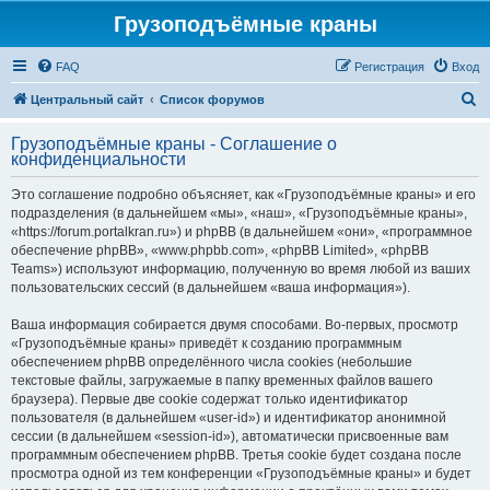
Грузоподъёмные краны
FAQ
Регистрация
Вход
П
Центральный сайт
Список форумов
о
Грузоподъёмные краны - Соглашение о
и
конфиденциальности
с
Это соглашение подробно объясняет, как «Грузоподъёмные краны» и его
к
подразделения (в дальнейшем «мы», «наш», «Грузоподъёмные краны»,
«https://forum.portalkran.ru») и phpBB (в дальнейшем «они», «программное
обеспечение phpBB», «www.phpbb.com», «phpBB Limited», «phpBB
Teams») используют информацию, полученную во время любой из ваших
пользовательских сессий (в дальнейшем «ваша информация»).
Ваша информация собирается двумя способами. Во-первых, просмотр
«Грузоподъёмные краны» приведёт к созданию программным
обеспечением phpBB определённого числа cookies (небольшие
текстовые файлы, загружаемые в папку временных файлов вашего
браузера). Первые две cookie содержат только идентификатор
пользователя (в дальнейшем «user-id») и идентификатор анонимной
сессии (в дальнейшем «session-id»), автоматически присвоенные вам
программным обеспечением phpBB. Третья cookie будет создана после
просмотра одной из тем конференции «Грузоподъёмные краны» и будет