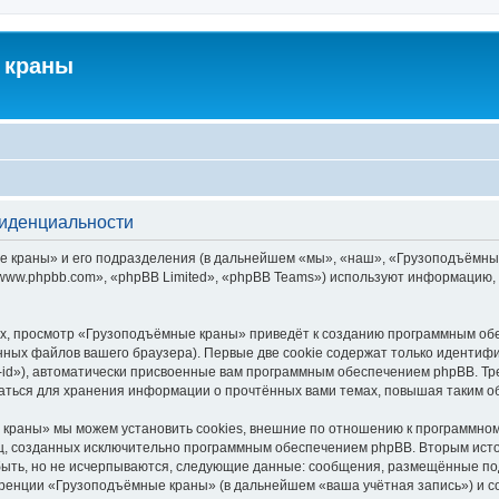
 краны
фиденциальности
краны» и его подразделения (в дальнейшем «мы», «наш», «Грузоподъёмные кра
ww.phpbb.com», «phpBB Limited», «phpBB Teams») используют информацию, 
х, просмотр «Грузоподъёмные краны» приведёт к созданию программным обе
ных файлов вашего браузера). Первые две cookie содержат только идентифик
id»), автоматически присвоенные вам программным обеспечением phpBB. Тре
ться для хранения информации о прочтённых вами темах, повышая таким о
краны» мы можем установить cookies, внешние по отношению к программному
иц, созданных исключительно программным обеспечением phpBB. Вторым ис
быть, но не исчерпываются, следующие данные: сообщения, размещённые по
еренции «Грузоподъёмные краны» (в дальнейшем «ваша учётная запись») и с