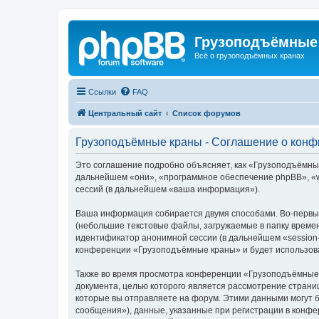
Грузоподъёмные
Всё о грузоподъёмных кранах
Ссылки
FAQ
Центральный сайт
Список форумов
Грузоподъёмные краны - Соглашение о кон
Это соглашение подробно объясняет, как «Грузоподъёмные 
дальнейшем «они», «программное обеспечение phpBB», «w
сессий (в дальнейшем «ваша информация»).
Ваша информация собирается двумя способами. Во-первы
(небольшие текстовые файлы, загружаемые в папку времен
идентификатор анонимной сессии (в дальнейшем «session-
конференции «Грузоподъёмные краны» и будет использова
Также во время просмотра конференции «Грузоподъёмные 
документа, целью которого является рассмотрение стран
которые вы отправляете на форум. Этими данными могут 
сообщения»), данные, указанные при регистрации в конф