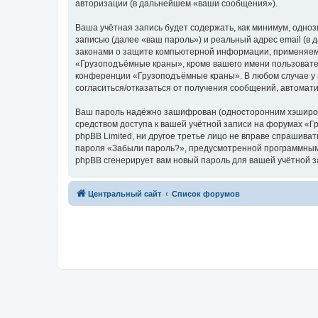
авторизации (в дальнейшем «ваши сообщения»).
Ваша учётная запись будет содержать, как минимум, одн
записью (далее «ваш пароль») и реальный адрес email (
законами о защите компьютерной информации, применяем
«Грузоподъёмные краны», кроме вашего имени пользователя
конференции «Грузоподъёмные краны». В любом случае у в
согласиться/отказаться от получения сообщений, автома
Ваш пароль надёжно зашифрован (односторонним хэширован
средством доступа к вашей учётной записи на форумах «Г
phpBB Limited, ни другое третье лицо не вправе спрашива
пароля «Забыли пароль?», предусмотренной программным 
phpBB сгенерирует вам новый пароль для вашей учётной з
Центральный сайт
Список форумов