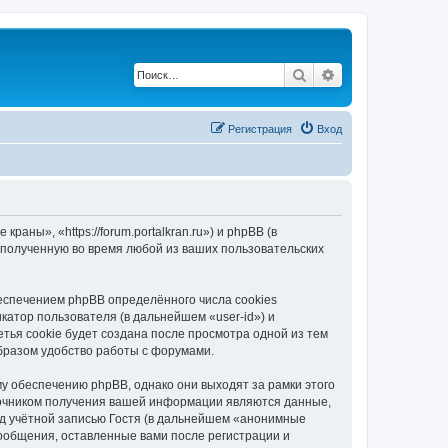
Поиск
Расширенный по
Регистрация
Вход
ны», «https://forum.portalkran.ru») и phpBB (в
полученную во время любой из ваших пользовательских
спечением phpBB определённого числа cookies
атор пользователя (в дальнейшем «user-id») и
тья cookie будет создана после просмотра одной из тем
бразом удобство работы с форумами.
 обеспечению phpBB, однако они выходят за рамки этого
точником получения вашей информации являются данные,
д учётной записью Гостя (в дальнейшем «анонимные
ообщения, оставленные вами после регистрации и