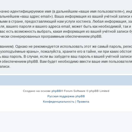
означно идентифицируемое имя (в дальнейшем «ваше имя пользователя»), ин
в дальнейшем «ваш адрес email»). Ваша информация из вашей учётной запис
ыми в стране, предоставляющей нам услуги хостинга. Любая информация, з
, вашего пароля и вашего адреса email, может быть как необходимой, так и
ас есть возможность выбрать, какая информация из вашей учётной записи бу
тически сгенерированных программным обеспечением phpBB.
ием). Однако не рекомендуется использовать этот же самый пароль, регист
рузоподъёмные краны», пожалуйста, храните его в тайне, ни при каких обст
ть ваш пароль. В случае, если вы забудете ваш пароль к вашей учётной запи
обеспечением phpBB. Вам будет необходимо ввести ваше имя пользователя и
аписи.
Создано на основе
phpBB
® Forum Software © phpBB Limited
Русская поддержка phpBB
Конфиденциальность
|
Правила