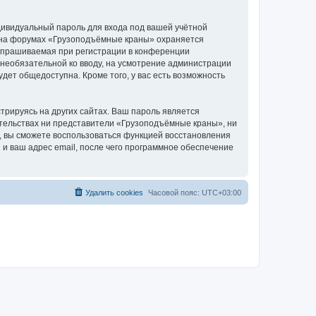
дивидуальный пароль для входа под вашей учётной
и на форумах «Грузоподъёмные краны» охраняется
апрашиваемая при регистрации в конференции
 необязательной ко вводу, на усмотрение администрации
дет общедоступна. Кроме того, у вас есть возможность
рируясь на других сайтах. Ваш пароль является
оятельствах ни представители «Грузоподъёмные краны», ни
си, вы сможете воспользоваться функцией восстановления
 ваш адрес email, после чего программное обеспечение
Удалить cookies
Часовой пояс:
UTC+03:00