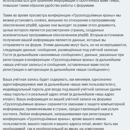
использоваться для хранения информации о прочтённых вами темах,
повышая таким образом удобство работы с форумами.
Также во время просмотра конференции «Грузоподъёмные краны» мы
можем установить cookies, внешние по отношению к программному
обеспечению phpBB, однако они выходят за рамки этого документа,
целью которого является рассмотрение страниц, созданных
исключительно программным обеспечением phpBB. Вторым источником
получения вашей информации являются данные, которые вы
отправляете на форум. Этими данными могут быть, но не исчерпываются,
следующие данные: сообщения, размещённые под учётной записью
Гостя (в дальнейшем «анонимные сообщения»), данные, указанные при
регистрации в конференции «Грузоподъёмные краны» (в дальнейшем
«ваша учётная запись») и сообщения, оставленные вами после
регистрации и авторизации (в дальнейшем «ваши сообщения»).
Ваша учётная запись будет содержать, как минимум, однозначно
идентифицируемое имя (в дальнейшем «ваше имя пользователя»),
индивидуальный пароль для входа под вашей учётной записью (далее
«ваш пароль») и реальный адрес email (в дальнейшем «ваш адрес
email»). Ваша информация из вашей учётной записи на форумах
«Грузоподъёмные краны» охраняется законами о защите компьютерной
информации, применяемыми в стране, предоставляющей нам услуги
хостинга. Любая информация, запрашиваемая при регистрации в
конференции «Грузоподъёмные краны», кроме вашего имени
пользователя, вашего пароля и вашего адреса email, может быть как
необходимой, так и необязательной ко вводу, на усмотрение