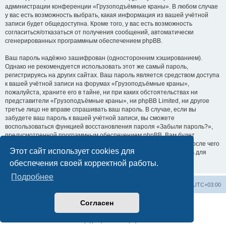
администрации конференции «Грузоподъёмные краны». В любом случае
у вас есть возможность выбрать, какая информация из вашей учётной
записи будет общедоступна. Кроме того, у вас есть возможность
согласиться/отказаться от получения сообщений, автоматически
сгенерированных программным обеспечением phpBB.
Ваш пароль надёжно зашифрован (односторонним хэшированием).
Однако не рекомендуется использовать этот же самый пароль,
регистрируясь на других сайтах. Ваш пароль является средством доступа
к вашей учётной записи на форумах «Грузоподъёмные краны»,
пожалуйста, храните его в тайне, ни при каких обстоятельствах ни
представители «Грузоподъёмные краны», ни phpBB Limited, ни другое
третье лицо не вправе спрашивать ваш пароль. В случае, если вы
забудете ваш пароль к вашей учётной записи, вы сможете
воспользоваться функцией восстановления пароля «Забыли пароль?»,
предусмотренной программным обеспечением phpBB. Вам будет
необходимо ввести ваше имя пользователя и ваш адрес email, после чего
Этот сайт использует cookies для
программное обеспечение phpBB сгенерирует вам новый пароль для
вашей учётной записи.
обеспечения своей корректной работы.
Подробнее
Центральный сайт
Список форумов
Часовой пояс:
UTC+03:00
Согласен
Создано на основе
phpBB
® Forum Software © phpBB Limited
Русская поддержка phpBB
Конфиденциальность
|
Правила