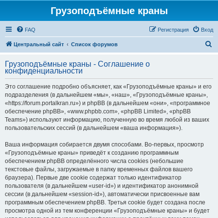
Грузоподъёмные краны
FAQ
Регистрация
Вход
П
Центральный сайт
Список форумов
о
Грузоподъёмные краны - Соглашение о
и
конфиденциальности
с
Это соглашение подробно объясняет, как «Грузоподъёмные краны» и его
к
подразделения (в дальнейшем «мы», «наш», «Грузоподъёмные краны»,
«https://forum.portalkran.ru») и phpBB (в дальнейшем «они», «программное
обеспечение phpBB», «www.phpbb.com», «phpBB Limited», «phpBB
Teams») используют информацию, полученную во время любой из ваших
пользовательских сессий (в дальнейшем «ваша информация»).
Ваша информация собирается двумя способами. Во-первых, просмотр
«Грузоподъёмные краны» приведёт к созданию программным
обеспечением phpBB определённого числа cookies (небольшие
текстовые файлы, загружаемые в папку временных файлов вашего
браузера). Первые две cookie содержат только идентификатор
пользователя (в дальнейшем «user-id») и идентификатор анонимной
сессии (в дальнейшем «session-id»), автоматически присвоенные вам
программным обеспечением phpBB. Третья cookie будет создана после
просмотра одной из тем конференции «Грузоподъёмные краны» и будет